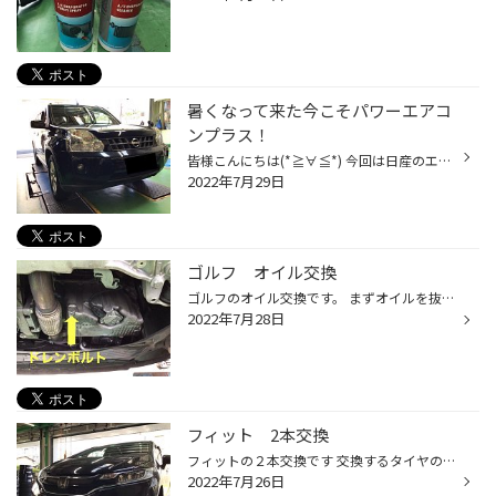
暑くなって来た今こそパワーエアコ
ンプラス！
皆様こんにちは(*≧∀≦*) 今回は日産のエクストレイルにWAKO'Sのパワーエアコンプラスを施工しました。 パワーエアコンプラスとは？ コンプレッサーの抵抗を低減させエアコン使用時の燃費の悪化やパワーダウンの抑制にクーラの効きを良くしてくれ今よりも快適なドライブをお楽しみいただけます！ 施工...
2022年7月29日
ゴルフ オイル交換
ゴルフのオイル交換です。 まずオイルを抜いていきます。 こちらのドレンボルトを外して、オイルを抜いていきます。 オイルを抜き終えたら、ドレンボルトを絞め、新しいオイルを 入れていきます。 今回はこちらのモービル1の5w30というオイルを入れていきます。 オイルをある程度入れたらエンジンを...
2022年7月28日
フィット 2本交換
フィットの２本交換です 交換するタイヤの状態を確認します。 片側が以異常摩耗している状態でした。 次にタイヤを組み替えていきます。 ホイールからタイヤを外します。 今回組み替えるタイヤはこちらです。 セイバーリングの185/60R15 です。 新しく組んだタイヤを車に取り付けていきます。 ワッ...
2022年7月26日