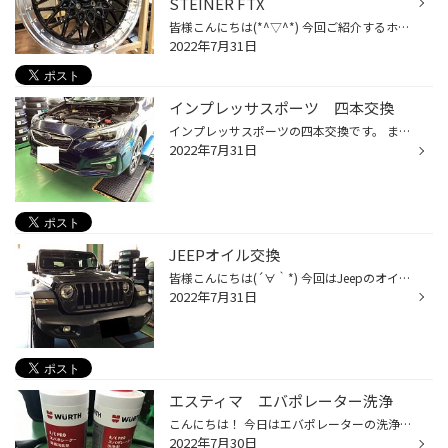
STEINER FTX
皆様こんにちは(*^▽^*) 今回ご紹介するホイールは共豊コーポレーション様から今年発売された STEINER FTX (シュタイナー エフティーエックス)です♪ カラーは黒とシルバーのツートンで昔ながらのメッシュ形状がとても良いカッコいいですね(・Д・)ｳｯﾄﾘ 更に少しですがディープ形状になっている為立体...
2022年7月31日
インプレッサスポーツ 四本交換
インプレッサスポーツの四本交換です。 まずは交換するタイヤの状態を確認します。 かなりのひび割れが見られました。 交換していきます。 今回交換するタイヤはこちらです。 今回はこちらのレグノ GR-XⅡです。 タイヤを組み替えて車に取り付けていきます。 ワックスを塗布して今回の作業は終了です。
2022年7月31日
JEEPオイル交換
皆様こんにちは(´∀｀*) 今回はJeepのオイル交換をしていきます♪ 早速オイルを抜きに車下へ… デカイ…オイルパンが普通の車に比べて大きくてビックリ… そんな事はさておきオイルを抜いていきます オイルが6ℓ入っているから当たり前なんですけどなかなか抜けきらない！ そしてこのお車に入れるオイルは...
2022年7月31日
エスティマ エバポレーター洗浄
こんにちは！ 今日はエバポレーターの洗浄をご紹介します。 今回洗浄する車種はエスティマです。 この液剤を使用して洗浄と除菌消臭していきます。 この機械に液剤を装着します。 ここから液剤を噴射します。 作業はエアコンフィルターの下にファンがあります。 この黒い部品です。 ここを取り外し...
2022年7月30日