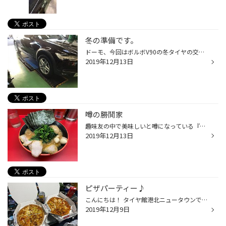
冬の準備です。
ドーモ、今回はボルボV90の冬タイヤの交換です、ホイールもご一緒です。 いや～～SUV車は存在感が凄いですね！ （私は金銭的にオーナーにはなれません (:_;) ） お車ってホイールが変わると印象が違いますね。 カッコイイです。 タイヤは新発売のDM-V3です、SUV車にはこちらがオススメです。 暖か...
2019年12月13日
噂の勝鬨家
趣味友の中で美味しいと噂になっている『勝鬨家』というラーメン屋があります。 『かちどきや』と読むらしいです← 最初、読めなくて困りました(笑) 行きたいと思い始めて早1ヶ月が経ち、やっと行って来ました！！！ ネギもいいけど初めてならやっぱり勝鬨ラーメンかな・・・？ 量の多さにビックリで...
2019年12月13日
ピザパーティー♪
こんにちは！ タイヤ館港北ニュータウンです！ 今年も残すところあと1カ月ですね。 毎日忙しい日々を過ごしていますがこの間のお休みの日に都筑インター店でお世話になっていた先輩スタッフの方とピザパーティーをしました。 冬になるとピザのCMをよく見ますよね♪ 突然、ピザが食べたくなってノリで...
2019年12月9日