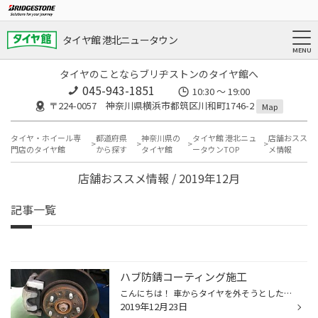
タイヤ館 港北ニュータウン
タイヤのことならブリヂストンのタイヤ館へ
045-943-1851
10:30 ～ 19:00
〒224-0057 神奈川県横浜市都筑区川和町1746-2
Map
タイヤ・ホイール専
都道府県
神奈川県の
タイヤ館 港北ニュ
店舗おスス
門店のタイヤ館
から探す
タイヤ館
ータウンTOP
メ情報
店舗おススメ情報 / 2019年12月
記事一覧
ハブ防錆コーティング施工
こんにちは！ 車からタイヤを外そうとしたらちょっとハプニング！！ タイヤが外れない！？！？！？ ナットも外したのに・・・・？？ もしかして…と思い内側からタイヤを軽く叩いたりしてやっと外れました・・・一安心(笑) 取り付け面のサビが原因で固着していました(;^_^A サビを削って落とし、防錆...
2019年12月23日