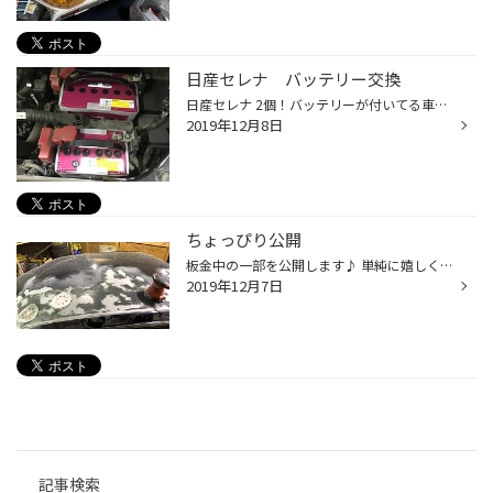
日産セレナ バッテリー交換
日産セレナ 2個！バッテリーが付いてる車両！ 今回も大人気！エコＲ レボリューション にて交換 コンピューターのリセットもばっちり実施
2019年12月8日
ちょっぴり公開
板金中の一部を公開します♪ 単純に嬉しくて報告したいだけですが（笑） オールペンもするので屋根の下地処理中 下地が露になると何やら繋ぎ目が・・・・・ これは、屋根移植してあるのか・・・？？？ 闇が深そうです(-_-;) 見なかったことにしてこのまま作業を進めていきまーす！
2019年12月7日
記事検索