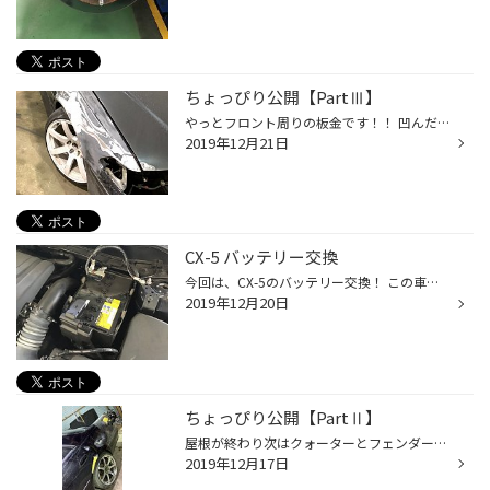
ちょっぴり公開【PartⅢ】
やっとフロント周りの板金です！！ 凹んだボンネットも割れたフェンダーの取り付け部分も直りました！ 感動です(´;ω;｀) オールペンは来年やるので一旦戻ってくるので楽しみです♪ ミサイル仕様のマークⅡ(笑) 私にピッタリ(笑)
2019年12月21日
CX-5 バッテリー交換
今回は、CX-5のバッテリー交換！ この車両は、充電積算量のリセット手順があって！ 手順にそって作業をしていきます この手順を疎かにすると！バッテリーの警告灯がいきなり点きます！！！！
2019年12月20日
ちょっぴり公開【PartⅡ】
屋根が終わり次はクォーターとフェンダーの鈑金です！ 1年半前に刺さったときに直さず放置していた箇所(-_-;) リアフェンダーは、フレーム修正になるので放置！！ パテ盛りして削って終了！ ついでに塗装する際、マスキングするのも面倒くさいので トランクのトヨタエンブレムも剥がして穴をパテ埋...
2019年12月17日