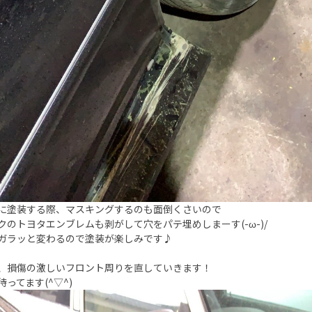
に塗装する際、マスキングするのも面倒くさいので
クのトヨタエンブレムも剥がして穴をパテ埋めしまーす(-ω-)/
ガラッと変わるので塗装が楽しみです♪
、損傷の激しいフロント周りを直していきます！
待ってます(^▽^)