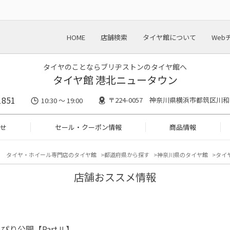
HOME
店舗検索
タイヤ館について
Web
タイヤのことならブリヂストンのタイヤ館へ
タイヤ館 港北ニュータウン
1851
〒224-0057 神奈川県横浜市都筑区川和町
10:30 ～ 19:00
せ
セール・クーポン情報
商品情報
タイヤ・ホイール専門店のタイヤ館
都道府県から探す
神奈川県のタイヤ館
タイ
店舗おススメ情報
ぴり公開【PartⅡ】