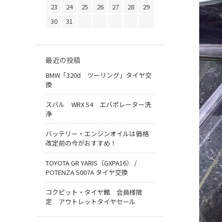
23
24
25
26
27
28
29
30
31
最近の投稿
BMW「320d ツーリング」タイヤ交
換
スバル WRX S4 エバポレーター洗
浄
バッテリー・エンジンオイルは価格
改定前の今がおすすめ！
TOYOTA GR YARIS（GXPA16） /
POTENZA S007A タイヤ交換
コクピット・タイヤ館 会員様限
定 アウトレットタイヤセール