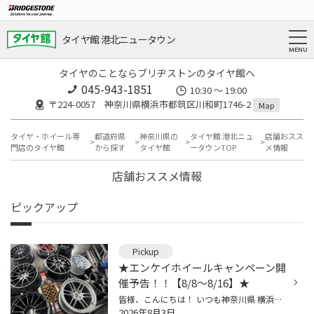
タイヤ館 港北ニュータウン
タイヤのことならブリヂストンのタイヤ館へ
045-943-1851
10:30 ～ 19:00
〒224-0057 神奈川県横浜市都筑区川和町1746-2
Map
タイヤ・ホイール専
都道府県
神奈川県の
タイヤ館 港北ニュ
店舗おスス
門店のタイヤ館
から探す
タイヤ館
ータウンTOP
メ情報
店舗おススメ情報
ピックアップ
Pickup
★エンケイホイールキャンペーン開
催予告！！【8/8～8/16】★
皆様、こんにちは！ いつも神奈川県 横浜市 都筑区 タイヤ館 港北ニュータウン店のWebを御覧の皆様ありがとうございます♪ タイヤ館は、あなたの町の "タイヤ専門店"です。 ※ブリヂストングループ店でのキャンペーン時イメージ 【ENKEIホイール】キャンペーン8/8より開催！！ 開催期間【8/8～8/16】 ...
2026年8月3日