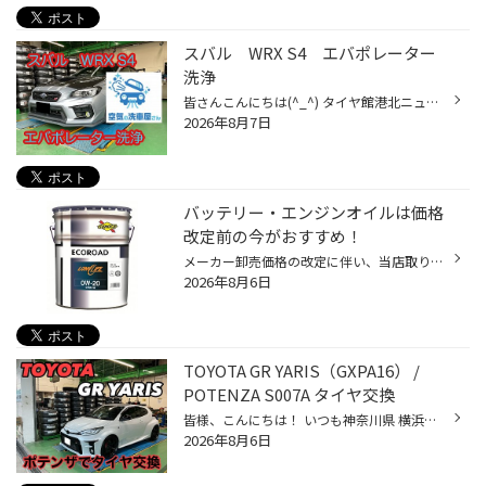
スバル WRX S4 エバポレーター
洗浄
皆さんこんにちは(^_^) タイヤ館港北ニュータウン店のホームページをご覧頂き有難う御座います(^_^)/ 夏の必需品！エアコン！！ 今回はそのエアコンの内部洗浄のご案内です(^O^)／ 施工した車両は 『スバル WRX S4』です！ こちらの作業は専門業者さんが専門の機材や液剤で施工しますので 簡易で施...
2026年8月7日
バッテリー・エンジンオイルは価格
改定前の今がおすすめ！
メーカー卸売価格の改定に伴い、当店取り扱いの一部のバッテリー・エンジンオイルの価格改定を 9/1より随時実施させていただきます。 現状の価格改定前の価格での対応については、各製品の値上がり前日までの作業実施が対象となっております。 夏休みでお出かけ予定の方や車検に向けて、そろそろ交...
2026年8月6日
TOYOTA GR YARIS（GXPA16） /
POTENZA S007A タイヤ交換
皆様、こんにちは！ いつも神奈川県 横浜市 都筑区 タイヤ館 港北ニュータウン店のWebを御覧の皆様ありがとうございます♪ タイヤ館は、あなたの町の "タイヤ専門店"です。 TOYOTA GR YARIS (GXPA16) 作業内容 タイヤの溝は残っていそうですが タイヤの内側が残溝少なくなっており タイヤ交換となり...
2026年8月6日