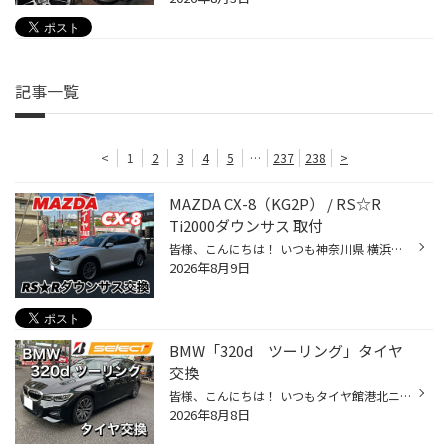
記事一覧
<
1
2
3
4
5
…
237
238
>
MAZDA CX-8（KG2P） / RS☆R
Ti2000ダウンサス 取付
皆様、こんにちは！ いつも神奈川県 横浜市 都筑区 タイヤ館 港北ニュータウン店のWebを御覧の皆様ありがとうございます♪ タイヤ館は、あなたの町の "タイヤ専門店"です。 MAZDA CX-8（KG2P） RS☆R Ti2000ダウンサス 取付 20inchホイール装着済みで タイヤとフェンダーの隙間が少し気になるなー と...
2026年8月9日
BMW「320d ツーリング」タイヤ
交換
皆様、こんにちは！ いつもタイヤ館港北ニュータウン店のホームページをご覧いただきありがとうございます！ 本日はタイヤ交換のご紹介です！ 今回タイヤを交換したのは、BMW「320d ツーリング」です。 オンラインストアにて、タイヤを購入しお取り付けに来店いただきました！ 交換前のタイヤ 使用...
2026年8月8日