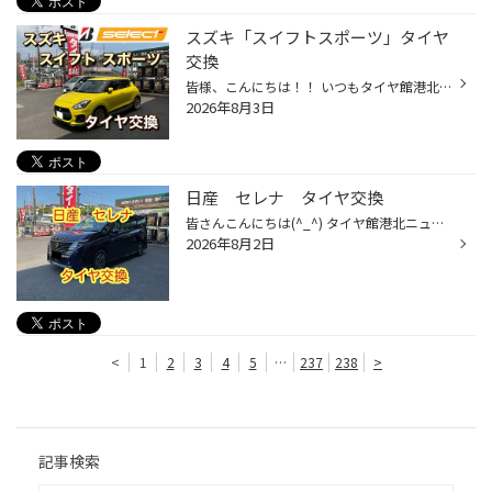
スズキ「スイフトスポーツ」タイヤ
交換
皆様、こんにちは！！ いつもタイヤ館港北ニュータウン店のホームページをご覧いただきありがとうございます！！ 本日はタイヤ交換のご紹介です！ 今回タイヤを交換した車両は、スズキ「スイフトスポーツ」です！ オンラインストアにてタイヤをご購入いただき、取り付け作業のためご来店いただきま...
2026年8月3日
日産 セレナ タイヤ交換
皆さんこんにちは(^_^) タイヤ館港北ニュータウン店のホームページをご覧頂き有難う御座います(^_^)/ タイヤ交換のご案内です(^O^)／ 今回紹介する車両は 『日産 セレナ』です！ 交換前のタイヤは タイヤのセンター部分が１番減っていて スリップサインまで残り１ｍｍ弱しか残っていませんでした。 ...
2026年8月2日
<
1
2
3
4
5
…
237
238
>
記事検索