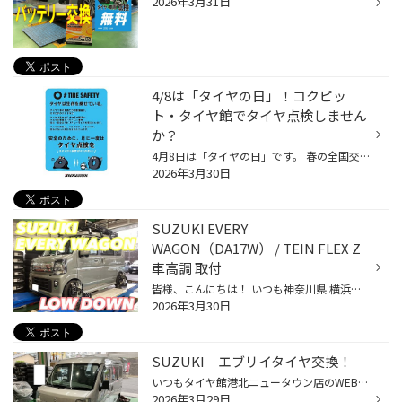
2026年3月31日
4/8は「タイヤの日」！コクピッ
ト・タイヤ館でタイヤ点検しません
か？
4月8日は「タイヤの日」です。 春の全国交通安全運動の実施月である4月と、輪（タイヤ）のイメージで8の語呂合わせで 一般社団法人日本自動車タイヤ協会（JATMA）が定めた記念日です。 こちらのタイヤの日に合わせて、コクピット・タイヤ館では『タイヤ点検・空気の補充強化』を行います！ 【どうし...
2026年3月30日
SUZUKI EVERY
WAGON（DA17W） / TEIN FLEX Z
車高調 取付
皆様、こんにちは！ いつも神奈川県 横浜市 都筑区 タイヤ館 港北ニュータウン店のWebを御覧の皆様ありがとうございます♪ タイヤ館は、あなたの町の "タイヤ専門店"です。 SUZUKI EVERY WAGON（DA17W） TEIN FLEX Z 車高調 取付 納車前から段取りをさせていただいておりました スズキ エブリイワゴ...
2026年3月30日
SUZUKI エブリイタイヤ交換！
いつもタイヤ館港北ニュータウン店のWEBをご覧いただきありがとうございます‼ 今回の作業するお車はこちら‼ SUZUKI エブリイです‼ 使用するタイヤはK370 145/80R12LT 80/78Nです‼ こちらのタイヤは商用車用のタイヤになります‼ 交換前のタイヤはこんな風になっていました。 このまま走ってしまうと...
2026年3月29日