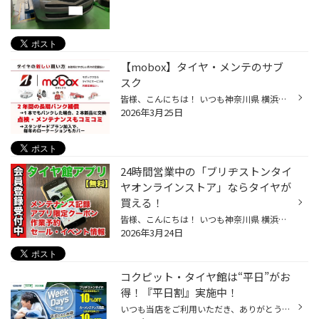
【mobox】タイヤ・メンテのサブ
スク
皆様、こんにちは！ いつも神奈川県 横浜市 都筑区 タイヤ館 港北ニュータウン店のWebを御覧の皆様ありがとうございます♪ タイヤ館は、あなたの町の "タイヤ専門店"です。 大変ご好評いただいている 夏タイヤ・スタッドレスタイヤ・スタッドレスタイヤホイールセットも対応可能な タイヤのサブスク...
2026年3月25日
24時間営業中の「ブリヂストンタイ
ヤオンラインストア」ならタイヤが
買える！
皆様、こんにちは！ いつも神奈川県 横浜市 都筑区 タイヤ館 港北ニュータウン店のWebを御覧の皆様ありがとうございます♪ タイヤ館は、あなたの町の "タイヤ専門店"です。 タイヤ館アプリダウンロード LINE友だち登録⇒トーク⇒公式アプリダウンロード 国内タイヤメーカーのブリヂストンが運営してい...
2026年3月24日
コクピット・タイヤ館は“平日”がお
得！『平日割』実施中！
いつも当店をご利用いただき、ありがとうございます。 コクピット・タイヤ館では、コクピット・タイヤ館アプリ会員の方限定で月曜日から金曜日の間、 タイヤやオイル、バッテリーなどのメンテナンスがお得に交換できる、 『平日割』を実施しております！！ 「平日割」のここがオススメ♪ 平日だと・...