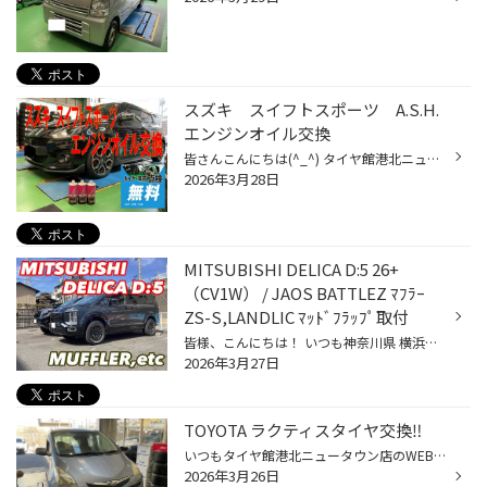
スズキ スイフトスポーツ A.S.H.
エンジンオイル交換
皆さんこんにちは(^_^) タイヤ館港北ニュータウン店のホームページをご覧頂き有難うございます(^_^)/ エンジンオイル交換のご案内です(^o^) ご紹介する車両は 『スズキ スイフトスポーツ』です！ 今回使用したエンジンオイルは 『A.S.H.FS 5W-30』です！ 早速交換して行きます(^_^)/ 下廻りはアンダ...
2026年3月28日
MITSUBISHI DELICA D:5 26+
（CV1W） / JAOS BATTLEZ ﾏﾌﾗｰ
ZS-S,LANDLIC ﾏｯﾄﾞﾌﾗｯﾌﾟ取付
皆様、こんにちは！ いつも神奈川県 横浜市 都筑区 タイヤ館 港北ニュータウン店のWebを御覧の皆様ありがとうございます♪ タイヤ館は、あなたの町の "タイヤ専門店"です。 MITSUBISHI DELICA D:5（CV1W） JAOS BATTLEZ ﾏﾌﾗｰ ZS-S 先日リフトアップ作業を実施した 26年ニューモデル 三菱デリカD:5 欠...
2026年3月27日
TOYOTA ラクティスタイヤ交換‼
いつもタイヤ館港北ニュータウン店のWEBをご覧いただきありがとうございます‼ 今回の作業はタイヤ交換です‼ お車はこちらのTOYOTA ラクティスです‼ 使用するタイヤはこちら‼ ECOPIA NH200C 175/60R16 82Hです‼ 交換前のタイヤはワイヤーが出ていますね。。 このままではいつタイヤがバーストしても...
2026年3月26日