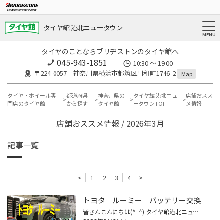
タイヤ館 港北ニュータウン
タイヤのことならブリヂストンのタイヤ館へ
045-943-1851
10:30 ～ 19:00
〒224-0057 神奈川県横浜市都筑区川和町1746-2
Map
タイヤ・ホイール専
都道府県
神奈川県の
タイヤ館 港北ニュ
店舗おスス
門店のタイヤ館
から探す
タイヤ館
ータウンTOP
メ情報
店舗おススメ情報 / 2026年3月
記事一覧
<
1
2
3
4
>
トヨタ ルーミー バッテリー交換
皆さんこんにちは(^_^) タイヤ館港北ニュータウンのホームページをご覧頂き有難うございます(^_^)/ バッテリー交換のご案内です(^O^)／ 交換した車両は 『トヨタ ルーミー』です(^o^) 装着されていたバッテリーは アイドリング車用バッテリーの 『N-55』 こちらのサイズが装着されていました。 今回...