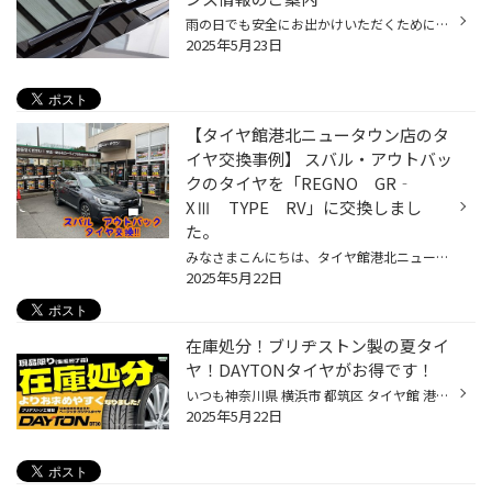
雨の日でも安全にお出かけいただくために、事前の点検やメンテナンスをオススメしたい 3つのカーメンテナンスポイントをお伝えいたします。 【梅雨前メンテナンスポイント3選！】 ■ワイパー ワイパーが劣化すると、雨の日の視界が悪くなります。 梅雨に入ると雨の日が長くつづくこともしばしば。 年...
2025年5月23日
【タイヤ館港北ニュータウン店のタ
イヤ交換事例】 スバル・アウトバッ
クのタイヤを「REGNO GR‐
XⅢ TYPE RV」に交換しまし
た。
みなさまこんにちは、タイヤ館港北ニュータウン店のスタッフ、羽田野です。 当店のホームページをご覧いただきありがとうございます。 さて本日はスバル・アウトバックのタイヤ交換をご紹介します。 お客さまご自身でタイヤの溝の状態を確認し、 かなりすり減っていると感じられ、当店にご来店。 タ...
2025年5月22日
在庫処分！ブリヂストン製の夏タイ
ヤ！DAYTONタイヤがお得です！
いつも神奈川県 横浜市 都筑区 タイヤ館 港北ニュータウン店のWebを御覧の皆様ありがとうございます♪ タイヤ館は、あなたの町の "タイヤ専門店"です。 在庫処分！ブリヂストン製の夏タイヤ！デイトンがオトクです！ ブリヂストン製の夏タイヤ！デイトンがオトクです！ 在庫限りとなりますので 無く...
2025年5月22日