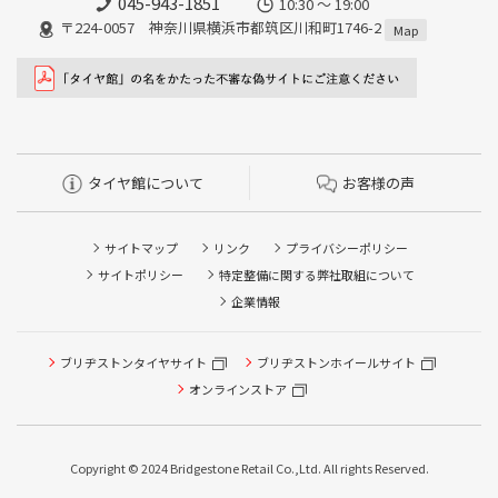
045-943-1851
10:30 ～ 19:00
〒224-0057 神奈川県横浜市都筑区川和町1746-2
Map
タイヤ館について
お客様の声
サイトマップ
リンク
プライバシーポリシー
サイトポリシー
特定整備に関する弊社取組について
企業情報
ブリヂストンタイヤサイト
ブリヂストンホイールサイト
タイヤ点検・安全点検/タイヤ履き替え/オイル交換/その他
ピット作業の予約
オンラインストア
クローク契約会員専用タイヤ履き替え※タイヤ履き替えを
希望のクローク契約会員の方はこちらを選択ください
Copyright © 2024 Bridgestone Retail Co.,Ltd. All rights Reserved.
本日のタイヤ履き替え順番待ち予約 ※クローク契約会員の
方はご利用いただけません