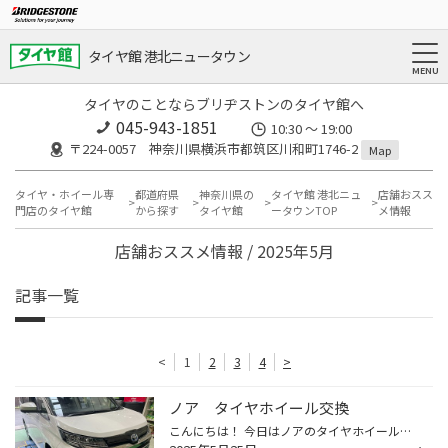
タイヤ館 港北ニュータウン
タイヤのことならブリヂストンのタイヤ館へ
045-943-1851
10:30 ～ 19:00
〒224-0057 神奈川県横浜市都筑区川和町1746-2
Map
タイヤ・ホイール専
都道府県
神奈川県の
タイヤ館 港北ニュ
店舗おスス
門店のタイヤ館
から探す
タイヤ館
ータウンTOP
メ情報
店舗おススメ情報 / 2025年5月
記事一覧
<
1
2
3
4
>
ノア タイヤホイール交換
こんにちは！ 今日はノアのタイヤホイール交換を実施します。 商品 タイヤ：205/55R17 プレイズ PX-RVⅡ ホイール：バルミナ LS10 17X65 5/114 40 こちらの商品になります。 交換前は純正アルミホイールを装着していました。 冬タイヤから夏タイヤに交換の際にホイールもご検討して頂いていた為、...