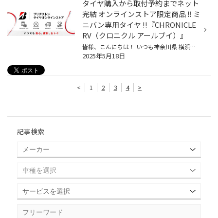
タイヤ購入から取付予約までネット
完結 オンラインストア限定商品 ‼ ミ
ニバン専用タイヤ !!『CHRONICLE
RV（クロニクル アールブイ）』
皆様、こんにちは！ いつも神奈川県 横浜市 都筑区 タイヤ館 港北ニュータウン店のWebを御覧の皆様ありがとうございます♪ タイヤ館は、あなたの町の "タイヤ専門店"です。 今回は 「 タイヤをインターネットで注文して、 タイヤ館で取り付けできる ブリヂストン タイヤオンラインストア 」 オンライ...
2025年5月18日
<
1
2
3
4
>
記事検索