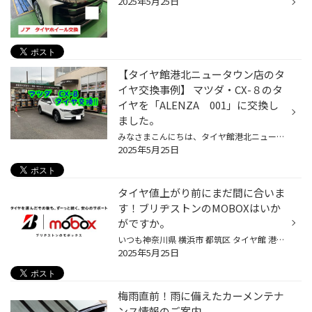
2025年5月25日
【タイヤ館港北ニュータウン店のタ
イヤ交換事例】 マツダ・CX-８のタ
イヤを「ALENZA 001」に交換し
ました。
みなさまこんにちは、タイヤ館港北ニュータウン店のスタッフ、羽田野です。 当店のホームページをご覧いただきありがとうございます。 さて本日はマツダ・CX-8のタイヤ交換をご紹介します。 お客さまご自身でタイヤの溝の状態を確認し、 かなりすり減っていると感じられ、当店にご来店。 タイヤの無...
2025年5月25日
タイヤ値上がり前にまだ間に合いま
す！ブリヂストンのMOBOXはいか
がですか。
いつも神奈川県 横浜市 都筑区 タイヤ館 港北ニュータウン店のWebを御覧の皆様ありがとうございます♪ タイヤ館は、あなたの町の "タイヤ専門店"です。 2025年6月1日よりブリヂストンタイヤが値上がりとなりますが 「 タイヤの月々の定額サービスで タイヤ館で取り付けできる ブリヂストン MOBOX」な...
2025年5月25日
梅雨直前！雨に備えたカーメンテナ
ンス情報のご案内