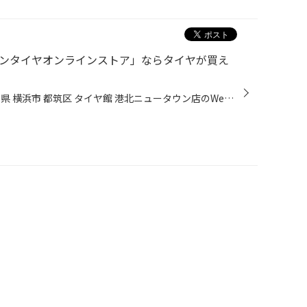
トンタイヤオンラインストア」ならタイヤが買え
皆様、こんにちは！ いつも神奈川県 横浜市 都筑区 タイヤ館 港北ニュータウン店のWebを御覧の皆様ありがとうございます♪ タイヤ館は、あなたの町の "タイヤ専門店"です。 タイヤ館アプリダウンロード LINE友だち登録⇒トーク⇒公式アプリダウンロード 国内タイヤメーカーのブリヂストンが運営してい...