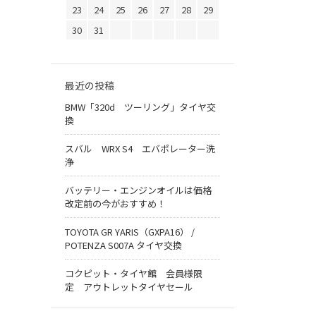
23
24
25
26
27
28
29
30
31
最近の投稿
BMW「320d ツーリング」タイヤ交
換
スバル WRX S4 エバポレーター洗
浄
バッテリー・エンジンオイルは価格
改定前の今がおすすめ！
TOYOTA GR YARIS（GXPA16） /
POTENZA S007A タイヤ交換
コクピット・タイヤ館 会員様限
定 アウトレットタイヤセール