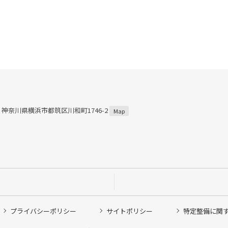
57 神奈川県横浜市都筑区川和町1746-2
Map
プライバシーポリシー
サイトポリシー
特定整備に関
他ピット作業の予約