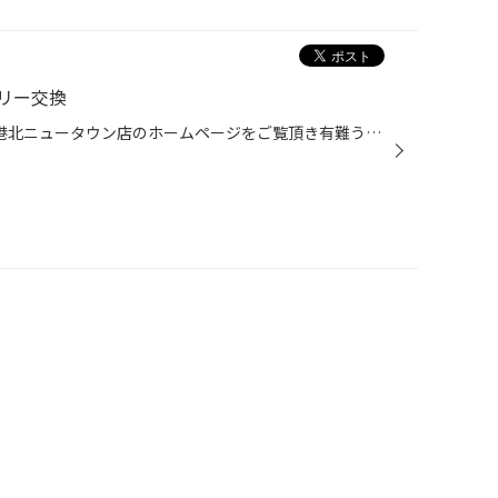
リー交換
皆さんこんにちは(^_^) タイヤ館港北ニュータウン店のホームページをご覧頂き有難う御座います(^_^)/ バッテリー交換のご案内です(^o^) 交換したお車は 『トヨタ ヴォクシー』です！ 交換前のバッテリーは アイドリング車用バッテリーの 『S-85』 こちらが装着されていました！ 今回装着したバッテ...