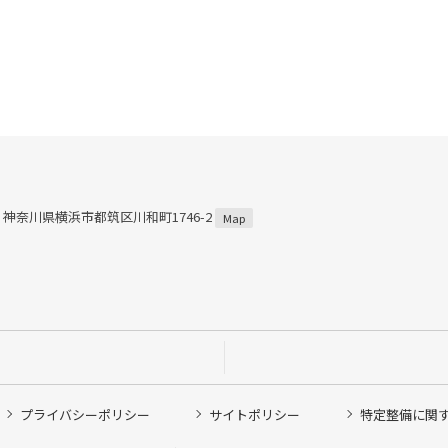
57 神奈川県横浜市都筑区川和町1746-2
Map
プライバシーポリシー
サイトポリシー
特定整備に関
他ピット作業の予約