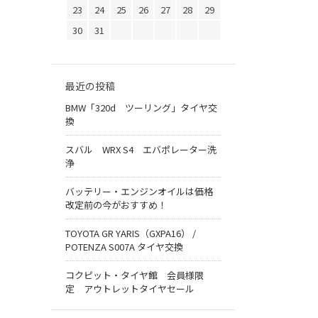
23
24
25
26
27
28
29
30
31
最近の投稿
BMW「320d ツーリング」タイヤ交
換
スバル WRX S4 エバポレーター洗
浄
バッテリー・エンジンオイルは価格
改定前の今がおすすめ！
TOYOTA GR YARIS（GXPA16） /
POTENZA S007A タイヤ交換
コクピット・タイヤ館 会員様限
定 アウトレットタイヤセール