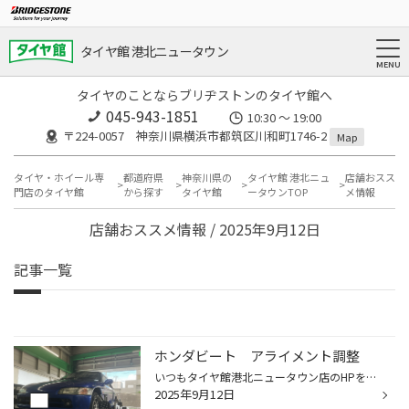
タイヤ館 港北ニュータウン
タイヤのことならブリヂストンのタイヤ館へ
045-943-1851
10:30 ～ 19:00
〒224-0057 神奈川県横浜市都筑区川和町1746-2
Map
タイヤ・ホイール専
都道府県
神奈川県の
タイヤ館 港北ニュ
店舗おスス
門店のタイヤ館
から探す
タイヤ館
ータウンTOP
メ情報
店舗おススメ情報 / 2025年9月12日
記事一覧
ホンダビート アライメント調整
いつもタイヤ館港北ニュータウン店のHPをご覧頂き誠にありがとうございます。前回のアライメント調整のご紹介時に修理工場様からの依頼も多いと書かせていただきましたが 今回も修理工場様からのご依頼で今では珍しくなってしまったお車が入庫いたしました。 ホンダビートです！ 小さなボディに開発...
2025年9月12日