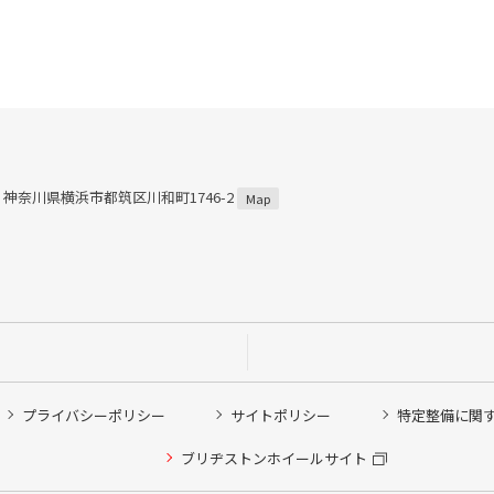
57 神奈川県横浜市都筑区川和町1746-2
Map
プライバシーポリシー
サイトポリシー
特定整備に関
他ピット作業の予約
ブリヂストンホイールサイト
希望のクローク契約会員の方はこちらを選択ください
の方はご利用いただけません