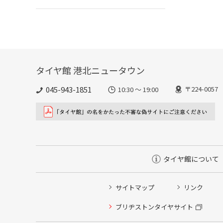
タイヤ館 港北ニュータウン
045-943-1851
〒224-00
10:30 ～ 19:00
タイヤ館について
サイトマップ
リンク
タイヤ点検・安全点検/タイヤ履き替え/オイル交換/その
ブリヂストンタイヤサイト
クローク契約会員専用タイヤ履き替え※タイヤ履き替えを
本日のタイヤ履き替え順番待ち予約 ※クローク契約会員