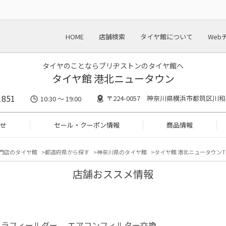
HOME
店舗検索
タイヤ館について
Web
タイヤのことならブリヂストンのタイヤ館へ
タイヤ館 港北ニュータウン
1851
〒224-0057 神奈川県横浜市都筑区川和町
10:30 ～ 19:00
せ
セール・クーポン情報
商品情報
門店のタイヤ館
都道府県から探す
神奈川県のタイヤ館
タイヤ館 港北ニュータウンT
店舗おススメ情報
ーラフィールダー エアコンフィルター交換