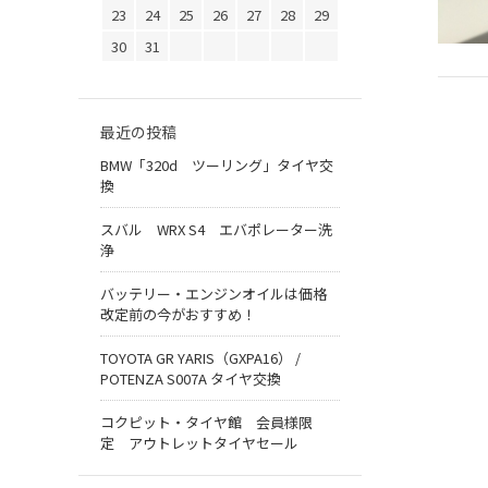
23
24
25
26
27
28
29
30
31
最近の投稿
BMW「320d ツーリング」タイヤ交
換
スバル WRX S4 エバポレーター洗
浄
バッテリー・エンジンオイルは価格
改定前の今がおすすめ！
TOYOTA GR YARIS（GXPA16） /
POTENZA S007A タイヤ交換
コクピット・タイヤ館 会員様限
定 アウトレットタイヤセール