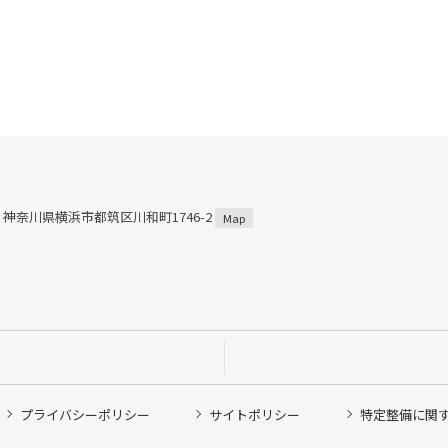
57 神奈川県横浜市都筑区川和町1746-2
Map
プライバシーポリシー
サイトポリシー
特定整備に関
他ピット作業の予約