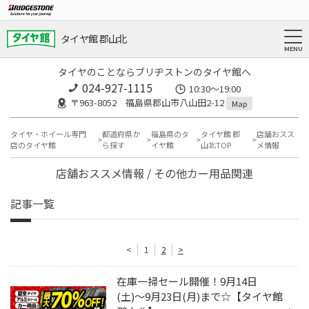
タイヤ館 郡山北
タイヤのことならブリヂストンのタイヤ館へ
024-927-1115
10:30〜19:00
〒963-8052 福島県郡山市八山田2-12
Map
タイヤ・ホイール専門
都道府県か
福島県のタ
タイヤ館 郡
店舗おスス
店のタイヤ館
ら探す
イヤ館
山北TOP
メ情報
店舗おススメ情報 / その他カー用品関連
記事一覧
<
1
2
>
在庫一掃セール開催！9月14日
(土)〜9月23日(月)まで☆【タイヤ館