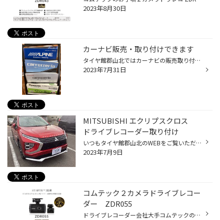
2023年8月30日
カーナビ販売・取り付けできます
タイヤ館郡山北ではカーナビの販売取り付けを行なっております KENWOOD (ケンウッド) Panasonic(パナソニック) pioneer(パイオニア) などの様々なメーカーのカタログをご用意しております
2023年7月31日
MITSUBISHI エクリプスクロス
ドライブレコーダー取り付け
いつもタイヤ館郡山北のWEBをご覧いただきありがとうございます 今日は こちらのお車にドライブレコーダーを取り付けさせて頂きました！ MITSUBISHI エクリプスクロス です！ なんと タイヤ館郡山北のWEBの商品情報を見てご来店いただきました オーナーのY様ありがとうございます！ 今回取り付けた...
2023年7月9日
コムテック２カメラドライブレコー
ダー ZDR055
ドライブレコーダー会社大手コムテックの２カメラドライブレコーダー入荷 その名も ZDR 055 特筆すべきは なんといっても 夜間の撮影能力！ ZDR035に搭載されているセンサーのSTARVIS その進化系のセンサーSTARVIS 2を搭載！ STARVIS 2のおかげで夜間などの低照度下でも鮮明な映像を撮影可能 取り逃...