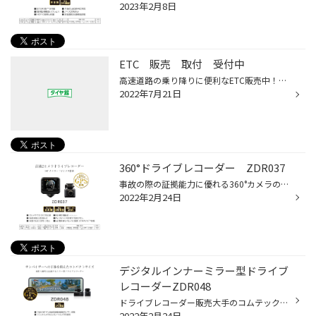
2023年2月8日
ETC 販売 取付 受付中
高速道路の乗り降りに便利なETC販売中！！ 2007年以前のETCは2022年12月1日以降使えなくなってしまいますし 2030年近辺にはセキュリティ強化のため使えなくなってしまう機種も多いです！ タイヤ館郡山北では無料でETCの点検を行います さらにタイヤ館郡山北ならETCセットアップや 車への取り付けも...
2022年7月21日
360°ドライブレコーダー ZDR037
事故の際の証拠能力に優れる360°カメラのドライブレコーダー！ 中でもコムテックの360°ドライブレコーダー ZDR037は 業界トップクラスの800万画素で映像がキレイで 今までの360°カメラが苦手としていたナンバーの読み取りもできる優れもの！ さらに夜間もキレイに撮影できるSTARVISを搭載していたり...
2022年2月24日
デジタルインナーミラー型ドライブ
レコーダーZDR048
ドライブレコーダー販売大手のコムテックからデジタルインナーミラー型ドライブレコーダー登場！ デジタルインナーミラー機能も搭載しているので 後部座席に同乗者がいたり、トランクの積荷などで後方視界が見えにくい状態でも、リヤウインドウに取付けたリヤカメラの映像で視界を確保。11.88インチ...
2022年2月24日