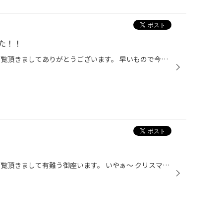
た！！
え～ いつも「スタッフ日記」をご覧頂きましてありがとうございます。 早いもので今年も残りあと２日となりました…。 …早かったな～。 何事もなく、無事に今年も締めくくることができそうです。 年末の大掃除も終わったので、一段落しております。 今日は、この冬戦力に加わった学生バイトの方達に ...
え～ いつも「スタッフ日記」をご覧頂きまして有難う御座います。 いやぁ～ クリスマスのケーキおいしかった！！ 今晩の夕食なんだろうな～ まぁ～ そんな話はさて置きまして、 今日は朝から皆で大掃除中です！！ 普段あまり掃除しない所を念入りにキレイにしております！！ いや～かなり汚いです・...