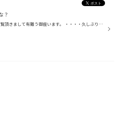
な？
え～ いつも「スタッフ日記」をご覧頂きまして有難う御座います。 ・・・・久しぶりの日記更新です。 いやぁ～ 超～忙しかった～ やっと時間が出来ました！！ ふぅ～ タイヤの交換も落ち着きつつある様です。 まだの方は、チャンスです！！ 朝来れる方は、来店してみて下さい。 まだまだ年内セール...