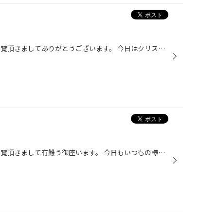
え～ いつも「スタッフ日記」をご覧頂きましてありがとうございます。 今日はクリスマスイブですね！！ …今年もあと残り一週間となりました。 …今年もあっという間だったな～。 ところで皆様！！！ タイヤ交換のあとするべきことは… ズバリ、オイル交換でしょ！！ 愛車に感謝の意味も込めてメンテナ...
え～ いつも「スタッフ日記」をご覧頂きまして有難う御座います。 今日もいつもの様にタイヤ交換をしていましたら、 あの・・・・ ドイツの王様・・・・ＡＭＧ！！来ちゃった。 タイヤ交換に！！！ ２７５/３５・・・って太っ やってみたら楽にできちゃいました！！ でも・・・気を使いますね～ 高...