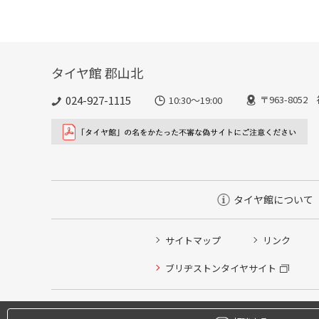
タイヤ館 郡山北
024-927-1115
〒963-805
10:30〜19:00
タイヤ館について
サイトマップ
リンク
タイヤ点検・安全点検/タイヤ履き替え/オイル交換/その
ブリヂストンタイヤサイト
クローク契約会員専用タイヤ履き替え※タイヤ履き替えを
本日のタイヤ履き替え順番待ち予約 ※クローク契約会員