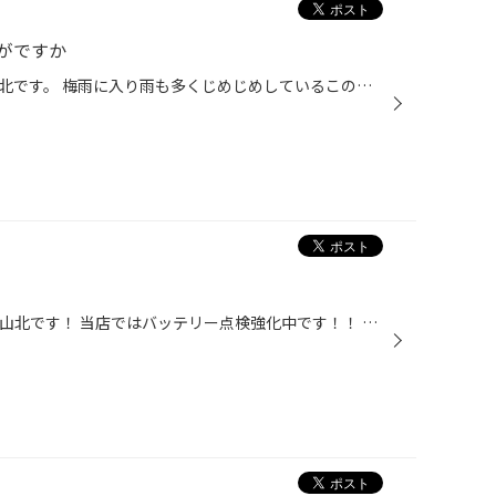
がですか
みなさんこんにちはタイヤ館郡山北です。 梅雨に入り雨も多くじめじめしているこの時期 車のエアコンを使用すると車内の臭いが気になる お客様にはエアコンフィルター交換と同時に 車内消臭も同時にオススメします 車内をリフレッシュしてこの梅雨の時期を 乗りきりましょう！
こんにちは（╹◡╹） タイヤ館郡山北です！ 当店ではバッテリー点検強化中です！！ これからの季節はどんどん気温が高くなっていくと バッテリーも弱っていきます！ バッテリートラブル防止の為に一度点検してみてはいかがですか？？(≧∀≦) 気になる方はスタッフまでお問い合わせ下さい♪