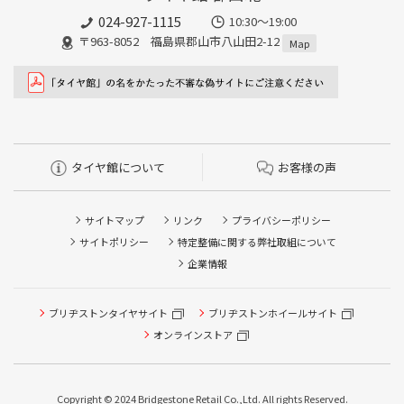
024-927-1115
10:30〜19:00
〒963-8052 福島県郡山市八山田2-12
Map
タイヤ館について
お客様の声
サイトマップ
リンク
プライバシーポリシー
サイトポリシー
特定整備に関する弊社取組について
企業情報
ブリヂストンタイヤサイト
ブリヂストンホイールサイト
タイヤ点検・安全点検/タイヤ履き替え/オイル交換/その他
ピット作業の予約
オンラインストア
クローク契約会員専用タイヤ履き替え※タイヤ履き替えを
希望のクローク契約会員の方はこちらを選択ください
Copyright © 2024 Bridgestone Retail Co.,Ltd. All rights Reserved.
本日のタイヤ履き替え順番待ち予約 ※クローク契約会員の