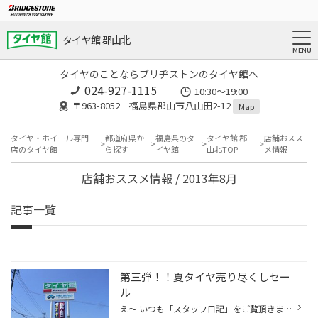
タイヤ館 郡山北
タイヤのことならブリヂストンのタイヤ館へ
024-927-1115
10:30〜19:00
〒963-8052 福島県郡山市八山田2-12
Map
タイヤ・ホイール専門
都道府県か
福島県のタ
タイヤ館 郡
店舗おスス
店のタイヤ館
ら探す
イヤ館
山北TOP
メ情報
店舗おススメ情報 / 2013年8月
記事一覧
第三弾！！夏タイヤ売り尽くしセー
ル
え～ いつも「スタッフ日記」をご覧頂きまして有難うございます。 本日はセールのご案内です。 本日８/３１（土）～９/２（月）の３日間夏タイヤ売り尽くしセールを開催いたします！！ 夏タイヤの在庫もまだまだ沢山ございます。 当店でお客様に必要なタイヤを是非ご用意させて下さい！！！ もう ...