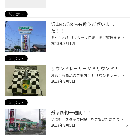
沢山のご来店有難うございまし
た！！
え～ いつも「スタッフ日記」をご覧頂きまして有難うございます。 ロングランで行いました夏タイヤ売り尽くし/メンテナンスフェアーも 昨日で終了致しました。 沢山のお客様にご来店頂きまして有難うございました。 引き続きお出かけ前の安全点検をオススメ致します！！ 連休で遠方へお出かけになる...
2013年8月12日
サウンドレーサーＶ８サウンド！！
おもしろ商品のご案内！！ サウンドレーサー Ｖ８サウンド！！ シガライターソケットに差し込むだけで エンジン回転数にシンクロしたチューンドエンジンサウンドが手に入るガジェット（＾＾） エンジン回転数に合わせて音が変化するとても楽しい商品です♪ この迫力のＶ８サウンドの音源となったの...
2013年8月9日
残す所約一週間！！
いつも「スタッフ日記」をご覧いただきまして有難うございます。 え～ 週末は沢山のご来店有難うございました！！ 好評の夏タイヤ売り尽くし/メンテナンスフェアー も残す所一週間となりました。 まだまだタイヤ在庫ありますよ～～ 安いですよ～～ オイルバッテリーは大丈夫ですか～～ という事で８...
2013年8月5日