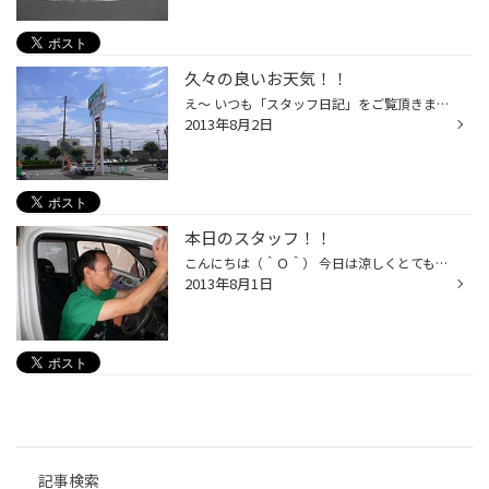
久々の良いお天気！！
え～ いつも「スタッフ日記」をご覧頂きまして有難うございます。 ついに・・・・・ やっと・・・・・ 梅雨あける？？？・・・ やっぱ夏は ピカッーと晴れてもらわないとつまんな～い ですよね？ 久々の晴れ間なので気分が高揚してます！ 好評の夏タイヤ売り尽くし/メンテナンスセールですが 残す...
2013年8月2日
本日のスタッフ！！
こんにちは（＾Ｏ＾） 今日は涼しくとても過ごしやすい一日です。 いつもはジリジリ・・・ムシムシ・・・と暑いピットも 今日は爽やかです。 うちのメンズは暑苦しいですが・・・ そうそう、タイヤ屋さんって女性の方は入りづら～いイメージですよね お車のこと＝男の人・・・みたいな でもご心配な...
2013年8月1日
記事検索