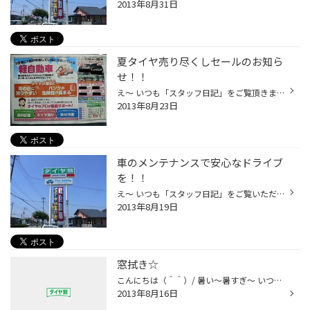
2013年8月31日
夏タイヤ売り尽くしセールのお知ら
せ！！
え～ いつも「スタッフ日記」をご覧頂きまして有難うございます。 明日８/２４（土）～８/２６（月）の３日間！！ 売り出しを開催いたします。 なんと！！！ 今回折込チラシの方にクーポンが付いております！！ なので、 是非クーポンを使って安い買い物をして下さいね！ あと何かお車の事で気にな...
2013年8月23日
車のメンテナンスで安心なドライブ
を！！
え～ いつも「スタッフ日記」をご覧いただきまして有難うございます。 お盆も終わりました・・・・ 大好きな夏があと少しで終わる～～～～ ・・・・・個人的な意見は置いときまして、 話は本題へ 実家へ帰省したりレジャーでお出かけしたりとお盆休みを満喫されたかと思います。 あなたが乗られてい...
2013年8月19日
窓拭き☆
こんにちは（＾＾）/ 暑い～暑すぎ～ いつまで続くのでしょうか・・・この暑さ ちょっとずつこの暑さが和らいでくれるといいですね。 そして今日は窓をふきふき～☆ なんか・・・ 写真ではやる気のないように写ってるワタシですが・・・（＾＾；） すごくいい汗をかきましたっ！！ とゆーか 汗がとま...
2013年8月16日