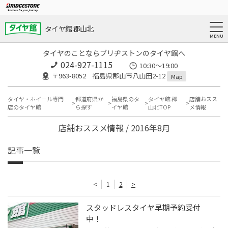
タイヤ館 郡山北
タイヤのことならブリヂストンのタイヤ館へ
024-927-1115
10:30〜19:00
〒963-8052 福島県郡山市八山田2-12
Map
タイヤ・ホイール専門
都道府県か
福島県のタ
タイヤ館 郡
店舗おスス
店のタイヤ館
ら探す
イヤ館
山北TOP
メ情報
店舗おススメ情報 / 2016年8月
記事一覧
<
1
2
>
スタッドレスタイヤ早期予約受付
中！