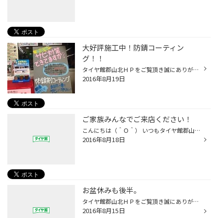
大好評施工中！防錆コーティン
グ！！
タイヤ館郡山北ＨＰをご覧頂き誠にありがとうございます。 今日は当店イチオシのオススメサービス「防錆コーティング」をご紹介します。 只今、大好評にて施工中の「防錆コーティング」！ 熱を発するマフラーにも塗装できちゃう専用の塗料でお車の下回りの錆をガード。 既に錆が発生してしまってい...
2016年8月19日
ご家族みんなでご来店ください！
こんにちは（＾Ｏ＾） いつもタイヤ館郡山北WEBをご覧頂きまして ありがとうございます！！ 今日は蒸し暑い一日でしたね(>_
2016年8月18日
お盆休みも後半。
タイヤ館郡山北ＨＰをご覧頂き誠にありがとうございます。 お盆休みも後半という方も多いかと思います。皆様いかがお過ごしでしょうか？ 今日は天気もイマイチですが、お出かけされている方、ご自宅で過ごされている方、様々かと思います。 お車でお盆中にお出かけされたお客様、タイヤの点検などお...
2016年8月15日