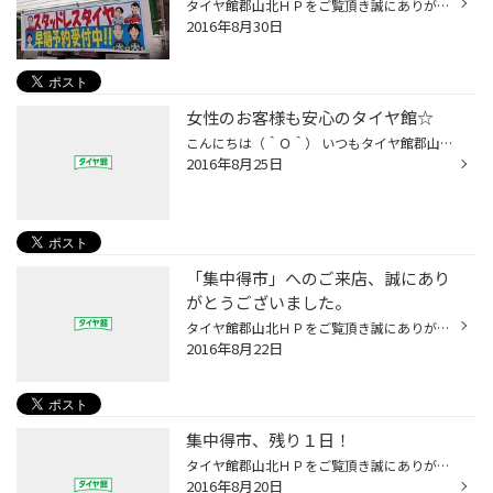
タイヤ館郡山北ＨＰをご覧頂き誠にありがとうございます。 残暑は続きますが、幾分涼しくはなってきまして、季節は秋へ近付いている感じがしますね。 今は台風の動きが気になります。 さて、只今当店では「スタッドレスタイヤ早期予約受付中」です！ 「今の時期から！？」とお思いかも知れませんが...
2016年8月30日
女性のお客様も安心のタイヤ館☆
こんにちは（＾Ｏ＾） いつもタイヤ館郡山北WEBをご覧頂きまして ありがとうございます！！ タイヤ館郡山北は女性のお客様も安心のお店です(^^) なんと…当店には！ 広々としたゆ〜ったりおくつろぎいただけるスペースがございます♪ そして 無料のドリンクコーナーや膝掛けもご準備しております♪ な...
2016年8月25日
「集中得市」へのご来店、誠にあり
がとうございました。
タイヤ館郡山北ＨＰをご覧頂き誠にありがとうございます。 ８月６日（土）～８月２１日（日）の期間にて行われました、 「集中得市」へのご来店、誠にありがとうございました。 ちょうど期間中は、夏休み・お盆休みと重なった事もありまして、 タイヤ交換を中心にオイル交換等のメンテナンスも含め...
2016年8月22日
集中得市、残り１日！
タイヤ館郡山北ＨＰをご覧頂き誠にありがとうございます。 集中得市ラストの週末となった今日は、とても大盛況となった１日でした。 タイヤ交換で午前中から午後まで賑わい、アライメント作業も含めて盛り上がりました。 ご来店・ご購入、誠にありがとうございます。１台１台、丁寧に作業させて頂き...
2016年8月20日