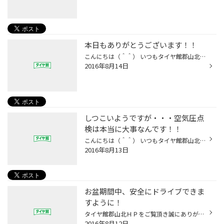
本日もありがとうございます！！
こんにちは（＾＾） いつもタイヤ館郡山北WEBをご覧いただきまして ありがとうございます！！ お盆休みも折り返しを迎えました。 本日は、出かける前だからオイル交換！！安全点検！！のお客様が多くおりました。 まだまだこれからお出かけの方もたくさんいらっしゃいますね（＾＾） 『帰省したつい...
2016年8月14日
しつこいようですが・・・空気圧点
検は本当に大事なんです！！
こんにちは（＾＾） いつもタイヤ館郡山北WEBをご覧いただきまして ありがとうございます☆ お盆休みに入られ、お出かけされる方が多いと思います。 お車でお出かけの際は、安全の為にも必ず空気圧点検をして下さいね!! 実は、タイヤが車を支えているのではなく、タイヤに入っている 『空気！！！』 ...
2016年8月13日
お盆期間中、安全にドライブできま
すように！
タイヤ館郡山北ＨＰをご覧頂き誠にありがとうございます。 今日も暑い中、元気に営業中のタイヤ館郡山北です。 今日は午前中からタイヤ交換や空気圧点検、パンク修理の作業が入りました。 お盆期間中、安全にドライブできるよう、できる限りののサポートをさせていただきます。 空気圧点検を始め、...
2016年8月12日