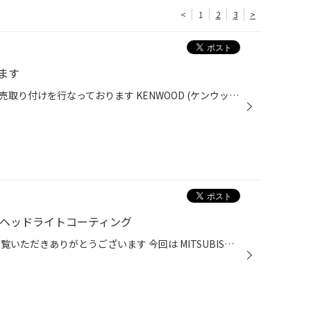
<
1
2
3
>
ます
タイヤ館郡山北ではカーナビの販売取り付けを行なっております KENWOOD (ケンウッド) Panasonic(パナソニック) pioneer(パイオニア) などの様々なメーカーのカタログをご用意しております
 ヘッドライトコーティング
いつもタイヤ館郡山北のWEBをご覧いただきありがとうございます 今回は MITSUBISHI eKワゴンの 車検とヘッドライトコーティングを行いました！ H様いつもタイヤ館のご利用ありがとうございます 知らない方も多いですが タイヤ館郡山北は車検も行っているんです！ 事前点検と事前お見積もりも行なっ...