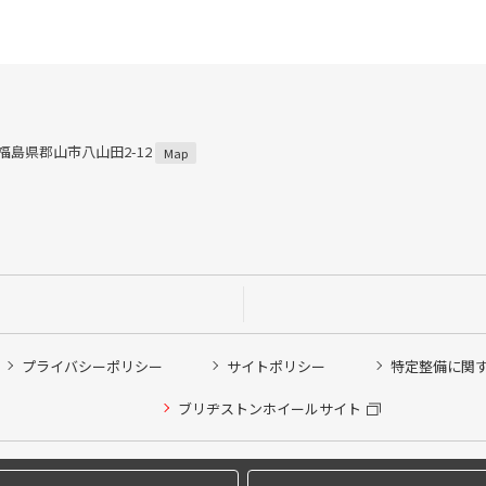
2 福島県郡山市八山田2-12
Map
プライバシーポリシー
サイトポリシー
特定整備に関
他ピット作業の予約
ブリヂストンホイールサイト
希望のクローク契約会員の方はこちらを選択ください
の方はご利用いただけません
Copyright © 2024 Bridgestone Retail Co.,Ltd. All rights Reserved.