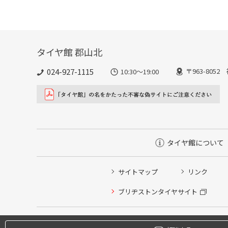
タイヤ館 郡山北
024-927-1115
〒963-805
10:30〜19:00
タイヤ館について
サイトマップ
リンク
タイヤ点検・安全点検/タイヤ履き替え/オイル交換/その
ブリヂストンタイヤサイト
クローク契約会員専用タイヤ履き替え※タイヤ履き替えを
本日のタイヤ履き替え順番待ち予約 ※クローク契約会員