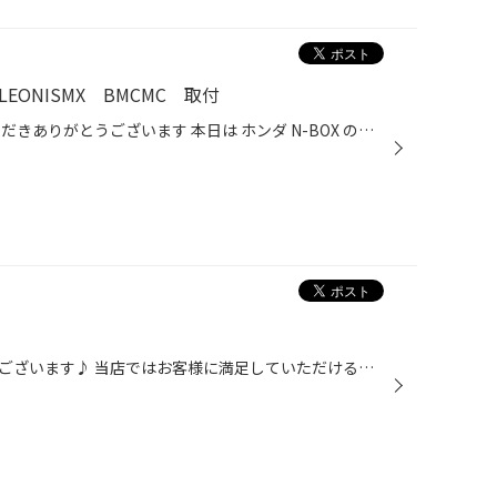
EONISMX BMCMC 取付
いつもタイヤ館のWEBをご覧いただきありがとうございます 本日は ホンダ N-BOX のホイール交換を行いました 取り付けたホイールはこちら 株式会社weds製ホイール LEONIS（レオニス）MX BMCMC（ブラックメタルコートミラーカット）です レオニスは14インチ〜20インチ以上の幅広いサイズがあり多くの...
当サイトご覧いただきありがとうございます♪ 当店ではお客様に満足していただけるよう色々なサービスをご用意しております！ 今日お勧めするのは、空気圧点検やタイヤワックスをご自由にお使いいただけるセルフコーナー についてです。 スタッフ一同心よりお待ちしております。