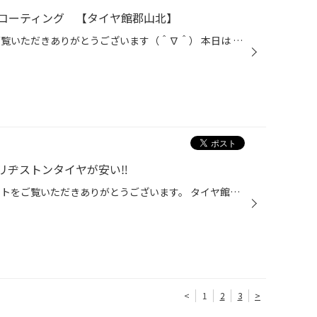
コーティング 【タイヤ館郡山北】
いつもタイヤ館郡山北のWEBをご覧いただきありがとうございます（＾∇＾） 本日は 日産 セレナのヘッドライトコーティングを行いました！ H様いつもご利用頂きありがとうございます（＾∇＾） ヘッドライトの黄ばみが気になるとのことだったので 黄ばみ取りを重点的に行いました！ 薬品で黄ばみを浮か...
ヂストンタイヤが安い‼️
いつもタイヤ館郡山北のWEBサイトをご覧いただきありがとうございます。 タイヤ館郡山北では お得なキャンペーン開催中 プレミアムタイヤセール‼️ アプリor LINEをご登録いただくと‼️ 最大15000円引きになるタイヤクーポンプレゼント‼️ さらにアプリからの応募なら メンテナンス用品が最大20%OFFに...
<
1
2
3
>