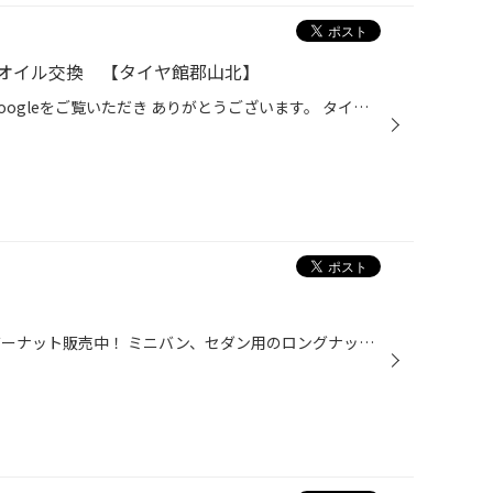
オイル交換 【タイヤ館郡山北】
いつもタイヤ館郡山北のWEBとGoogleをご覧いただき ありがとうございます。 タイヤ館ですが、エンジンオイル交換もできます❗️ しっかりお車の年式＆型式を調べて、お車の状態を確認した上で 正しく安心なご案内をいたします。 このお車はダイハツのターボ車ですので、適合粘度は5w-30です。 ただ、...
スタンダードでシンプルな シルバーナット販売中！ ミニバン、セダン用のロングナット 軽、コンパクトカー用のショートナット 各メーカーに装着可能です 今お使いのナットが古くなって 締め付ける時に回りにくくなっている場合 破損してしまう可能性もあるので 購入のご検討をお願いします