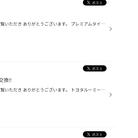
いつもタイヤ館郡山北のWEBをご覧いただき ありがとうございます。 プレミアムタイヤセール開催中‼️ 開催期間:7/22〜8/6 お客様のご来店スタッフ一同心よりお待ちしております。
換‼️
いつもタイヤ館郡山北のWEBをご覧いただき ありがとうございます。 トヨタルーミーオイルのみ交換 ありがとうございます。 今回、使用したオイル タイヤ館のメジャーオイル エコロード0w-20を使用しました。 お客様のご来店スタッフ一同心よりお待ちしております。