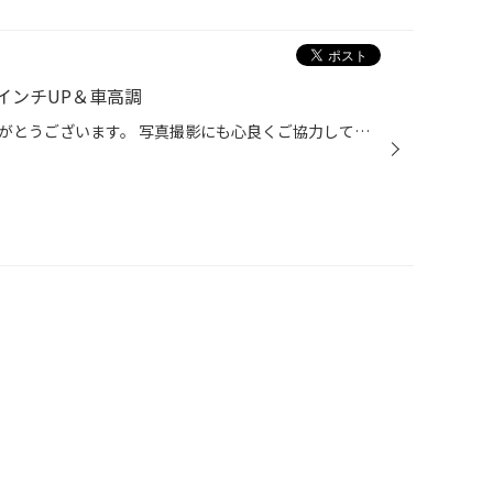
）インチUP＆車高調
佐藤様いつもご来店して頂きありがとうございます。 写真撮影にも心良くご協力して頂き誠にありがとうございます。 さて！この度、郡山北店で仕上げさせて頂きましたトヨタ・ヴォクシィです。 ●アルミホイール（ユーロハートＷＳ－５） サイズ：１８インチ×７、５Ｊ オフセット：＋５５ ●タイヤ（プ...