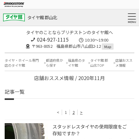
タイヤ館 郡山北
タイヤのことならブリヂストンのタイヤ館へ
024-927-1115
10:30〜19:00
〒963-8052 福島県郡山市八山田2-12
Map
タイヤ・ホイール専門
都道府県か
福島県のタ
タイヤ館 郡
店舗おスス
店のタイヤ館
ら探す
イヤ館
山北TOP
メ情報
店舗おススメ情報 / 2020年11月
記事一覧
<
1
2
>
スタッドレスタイヤの使用限度をご
存知ですか？