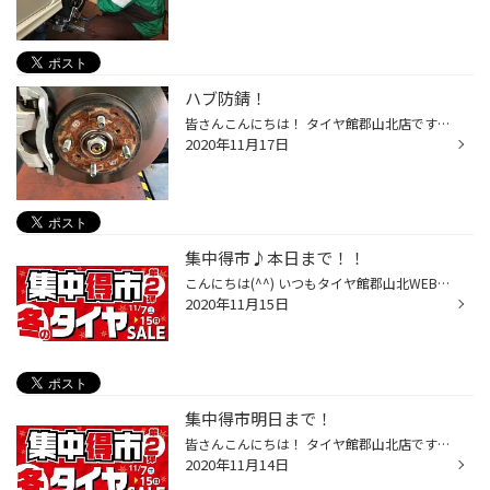
ハブ防錆！
皆さんこんにちは！ タイヤ館郡山北店です！ 皆さんの冬支度が進むなか 最近多いのがハブまわりのサビです。 放っておくとサビがどんどん進み タイヤがしっかり取り付かない、ボルトのサビでナットが緩んでしまったりと 色々と不具合が・・・ そうなる前に！ハブ防錆をしましょう！ 付いてしまった...
2020年11月17日
集中得市♪本日まで！！
こんにちは(^^) いつもタイヤ館郡山北WEBをご覧頂きましてありがとうございます(*^^*) 始まって参りました、タイヤ交換シーズン！ 作業時の待ち時間が発生したり、お話を伺うまでお時間を頂いたりとご迷惑をお掛けして大変申し訳ございませんm(_ _)m でも皆様！ご来店の際はお時間の余裕を持ってご...
2020年11月15日
集中得市明日まで！
皆さんこんにちは！ タイヤ館郡山北店です！ スタッドレスタイヤのご準備はお済みですか？ スタッドレスタイヤをお安く買える集中得市も 明日までとなっております！ まだ冬の準備がお済みでない方はお早めに！
2020年11月14日