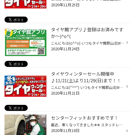
2020年11月25日
タイヤ館アプリ♪登録はお済みです
か〜)^o^(
こんにちは(o^^o) いつもタイヤ館郡山北WEBをご覧頂きましてありがとうございます！ 皆様、タイヤ館アプリをご存知でしょうか？ スマートフォンでお車のメンテナンス管理ができるんです(๑>◡<๑) タイヤ交換、オイル交換の履歴確認もらくらく♪ さらに！新規ご登録で、500円クーポンゲット(≧∀≦) ぜひ！...
2020年11月24日
タイヤウィンターセール開催中
♪11/21(土)より11/29(日)まで！！
こんにちは(*^^*) いつもタイヤ館郡山北WEBをご覧いただきましてありがとうございます！！ 本日より始まりました『タイヤウィンターセール』ヾ(≧▽≦)ﾉ たくさんのご来店ありがとうございます！！ 期間中は、アルミホイールセット品も！もちろん、タイヤ単品でも！ 大変お得となっておりますヾ(≧▽≦)ﾉ ...
2020年11月21日
センターフィットおすすめです！
最近、寒くなってきました❄︎❄︎ スタッドレスタイヤの履き替えが多くなってきました！ タイヤ館では履き替え時のセンターフィットをおすすめしています！ センターフィット取り付けをする事によりハンドルのブレの軽減に繋がります(^_^)
2020年11月18日