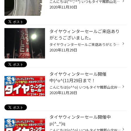
こんにちは(*^▽^*) いつもタイヤ館郡山北WEBをご覧いただきましてありがとうございます！！ 今日はスタッドレスタイヤの使用限度の話。 スタッドレスタイヤの使用限度はご存知ですか？ タイヤの側面に矢印があるのですが！ 溝に向かってたどっていきますと・・・ 溝と溝との間に『プラットホーム』...
2020年11月30日
タイヤウィンターセールご来店あり
がとうございました。
タイヤウィンターセールご来店ありがとうございました。 タイヤウィンターセールは本日までですが スタッドレスタイヤのご相談 バッテリーやスノーワイパーなどお車のメンテナンス品など お気軽にお越しください。 タイヤ館 郡山北 年末まで休まず営業致します！！！ 電話. 024-927-1115 お店に電話...
2020年11月29日
タイヤウィンターセール開催
中)^o^(11月29日まで！
こんにちは(o^^o) いつもタイヤ館郡山北WEBをご覧頂きましてありがとうございます！ 只今、タイヤ館郡山北では『タイヤウィンターセール』開催中*\(^o^)/*です！ 本日もたくさんのご来店ありがとうございました！ 明日11月29日(日)がセール最終日です！ ☆お得なタイヤホイールセットあります！ ☆タ...
2020年11月28日
タイヤウィンターセール開催中
p(^_^)q
こんにちは(o^^o) いつもタイヤ館郡山北WEBをご覧頂きましてありがとうございます！ 只今、タイヤ館郡山北では『タイヤウィンターセール』開催中(≧∀≦) 11月29日(日)までの期間限定セールです♪ 日中はぽかぽか陽気ですが、朝晩はやっぱり寒いです(＞＜) だって…もうすぐ12月ですもの！！ いつ雪が降...