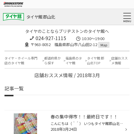
タイヤ館 郡山北
タイヤのことならブリヂストンのタイヤ館へ
024-927-1115
10:30〜19:00
〒963-8052 福島県郡山市八山田2-12
Map
タイヤ・ホイール専門
都道府県か
福島県のタ
タイヤ館 郡
店舗おスス
店のタイヤ館
ら探す
イヤ館
山北TOP
メ情報
店舗おススメ情報 / 2018年3月
記事一覧
春の集中得市！！最終日です！！
こんにちは（＾＾） いつもタイヤ館郡山北WEBをご覧頂きましてありがとうございます！！ 只今、集中得市を開催中です！！ そして3月25日（日）！！！売り出し最終日です！！！ 期間中タイヤをご購入頂きますと、なんと！！！ ティッシュBOXを最大15箱！！！！をプレゼント♪ ティッシュBOXタワー！！...
2018年3月24日