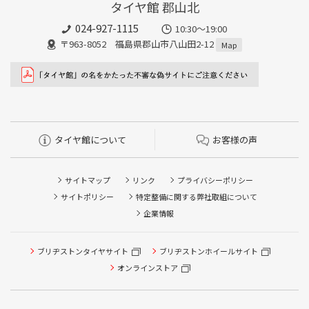
タイヤ館 郡山北
024-927-1115
10:30〜19:00
〒963-8052 福島県郡山市八山田2-12
Map
タイヤ館について
お客様の声
サイトマップ
リンク
プライバシーポリシー
サイトポリシー
特定整備に関する弊社取組について
企業情報
タイヤ点検・安全点検/タイヤ履き替え/オイル交換/その他
ブリヂストンタイヤサイト
ブリヂストンホイールサイト
ピット作業の予約
オンラインストア
クローク契約会員専用タイヤ履き替え※タイヤ履き替えを
希望のクローク契約会員の方はこちらを選択ください