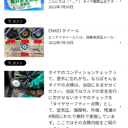
こんにちは（╹◡╹） タイヤ館郡山北です！ 夏場になり、なにかと車を使う機会が 多くなっていきますが お出かけ前のお車の点検はお済みでしょうか？？ 当店ではお車の無料安全点検を実施しております！！ 出先でのトラブルを回避する為に オススメします(^_^)v スタッフ一同心よりお待ちしております...
2022年7月30日
ENKEI ホイール
エンケイホイールとは、自動車部品メーカーのエンケイが製造しているホイールのことです。 剛性と強度を増しつつ、軽量化も実現する独自のリム成形技術であるMAT PRCESSを確立するなど、技術力の高さは業界屈指。WORK（ワーク）、 RAYS（レイズ）と並ぶ、日本3大ホイールメーカーの1つに数えられて...
2022年7月29日
タイヤのコンディションチェックっ
て、意外に忘れがち。ならばそんな
タイヤの点検は、当店におまかせく
ださい。当店ではクルマの安全走行
に欠かせないタイヤのチェックを
「タイヤセーフティー点検」とし
て、空気圧、偏摩耗、外傷、残溝の
4項目にわたり無料で実施していま
す。ここではその点検内容をご紹介