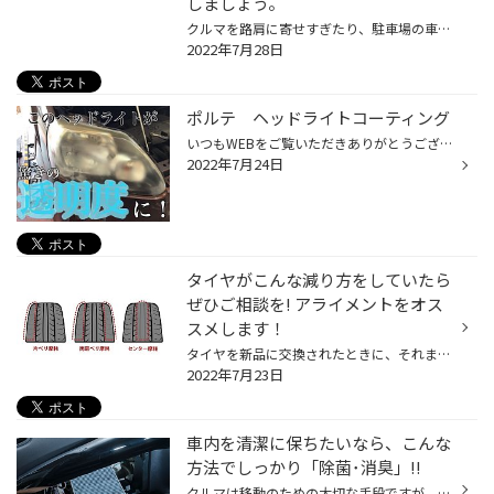
しましょう。
クルマを路肩に寄せすぎたり、駐車場の車止めにぶつけたりして、お気に入りのホイールを傷つけてしまったという経験は、多くの方がお持ちなのではないかと思います。とっても残念な気持ちになりますが、そんなときタイヤも気にかけていらっしゃいますか？ 一方、タイヤの“見える側”にはワックスをき...
2022年7月28日
ポルテ ヘッドライトコーティング
いつもWEBをご覧いただきありがとうございます！ ヘッドライトコーティングが大好評のタイヤ館郡山北です(*^▽^*) 今回はこちらの トヨタのポルテにヘッドライトコーティングをしていきます！ ヘッドライトの曇りが気になるとのことだったので 全力でキレイにしていきます 養生をして薬品で汚れを落...
2022年7月24日
タイヤがこんな減り方をしていたら
ぜひご相談を! アライメントをオス
スメします！
タイヤを新品に交換されたときに、それまで履いていたタイヤが「偏摩耗」しているとご指摘を受けたことはありませんか？ タイヤのもったいない減り方、つまり「偏摩耗」という言葉は聞いたことがあるけれど、どんなふうに減るの？という方もいらっしゃると思います。 「偏摩耗」とは、タイヤのトレ...
2022年7月23日
車内を清潔に保ちたいなら、こんな
方法でしっかり「除菌･消臭」!!
クルマは移動のための大切な手段ですが、車内は言わばご自宅の「部屋」のようなもの。ある程度の時間、その空間のなかに身を置くわけですから、より快適に過ごすことができるように心がけたいですよね。 そこで気になるのが、車内のコンディション。ニオイはもちろんのこと、エアコンシステムを介し...