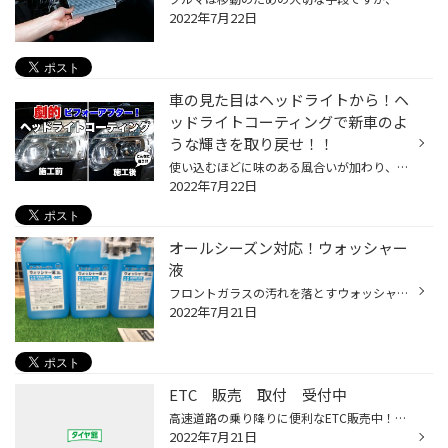
2022年7月22日
車の見た目はヘッドライトから！ヘ
ッドライトコーティングで新車のよ
うな輝きを取り戻せ！！
使い込むほどに味のある風合いが加わり、愛着も増していく。 そんなふうに、エイジングが楽しめる“お気に入りの道具やモノ”に囲まれた生活ってとてもあこがれます。 でも、クルマに関しては、これって当てはまりませんよね。 いつも調子よく、内外装もパリッと新車のようであってほしいものです。 ...
2022年7月22日
オールシーズン対応！ウォッシャー
液
フロントガラスの汚れを落とすウォッシャー液販売中 原液入れればマイナス35℃まで使用可能なオールシーズン用ウォッシャー液です 2リットル入り 330円
2022年7月21日
ETC 販売 取付 受付中
高速道路の乗り降りに便利なETC販売中！！ 2007年以前のETCは2022年12月1日以降使えなくなってしまいますし 2030年近辺にはセキュリティ強化のため使えなくなってしまう機種も多いです！ タイヤ館郡山北では無料でETCの点検を行います さらにタイヤ館郡山北ならETCセットアップや 車への取り付けも...
2022年7月21日