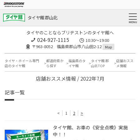
タイヤ館 郡山北
タイヤのことならブリヂストンのタイヤ館へ
024-927-1115
10:30〜19:00
〒963-8052 福島県郡山市八山田2-12
Map
タイヤ・ホイール専門
都道府県か
福島県のタ
タイヤ館 郡
店舗おスス
店のタイヤ館
ら探す
イヤ館
山北TOP
メ情報
店舗おススメ情報 / 2022年7月
記事一覧
<
1
2
>
タイヤ館、お車の《安全点検》実施
中！！