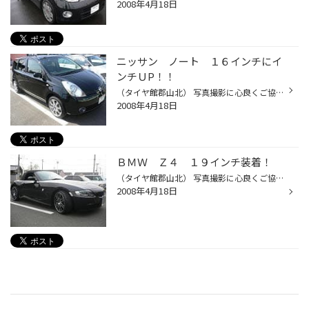
2008年4月18日
ニッサン ノート １６インチにイ
ンチＵP！！
（タイヤ館郡山北） 写真撮影に心良くご協力して頂き誠にありがとうございました。 今、人気のコンパクトカー！！ニッサン・ノート！！ 今回、１６インチにインチアップ！！！！！！。 ★（日産・ノート）★ ●アルミホイール（ＯＺレーシング・ミケランジェロ・１） サイズ：フロント/リア：１６イン...
2008年4月18日
ＢＭＷ Ｚ４ １９インチ装着！
（タイヤ館郡山北） 写真撮影に心良くご協力して頂き誠にありがとうございます。 さて！この度、郡山北店で仕上げさせて頂きました ★（ＢＭＷ・Ｚ４）★ ●アルミホイール（シュミーデン・インディヴィ） サイズ：フロント/リア：１９インチ×８、５Ｊ オフセット：（フロント＋３５） （リア＋４３） ...
2008年4月18日