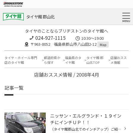
タイヤ館 郡山北
タイヤのことならブリヂストンのタイヤ館へ
024-927-1115
10:30〜19:00
〒963-8052 福島県郡山市八山田2-12
Map
タイヤ・ホイール専門
都道府県か
福島県のタ
タイヤ館 郡
店舗おスス
店のタイヤ館
ら探す
イヤ館
山北TOP
メ情報
店舗おススメ情報 / 2008年4月
記事一覧
ニッサン・エルグランド・１９イン
チにインチＵＰ！！
（タイヤ館郡山北でのインチアップ）ご紹介！！ 写真撮影に心良くご協力して頂き誠にありがとうございます。 ●車種：ニッサン・エルグランド ●アルミホイール（ＷＯＲＫ・ＬＳ５０７・コモドア） サイズ：フロント/リア：１９インチ×８、０Ｊ オフセット：（フロント/リア：＋３８） ＰＣＤ：１１４...