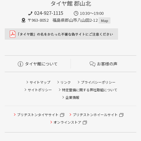
タイヤ館 郡山北
024-927-1115
10:30〜19:00
〒963-8052 福島県郡山市八山田2-12
Map
タイヤ館について
お客様の声
サイトマップ
リンク
プライバシーポリシー
サイトポリシー
特定整備に関する弊社取組について
企業情報
タイヤ点検・安全点検/タイヤ履き替え/オイル交換/その他
ブリヂストンタイヤサイト
ブリヂストンホイールサイト
ピット作業の予約
オンラインストア
クローク契約会員専用タイヤ履き替え※タイヤ履き替えを
希望のクローク契約会員の方はこちらを選択ください