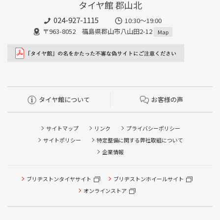
タイヤ館 郡山北
024-927-1115
10:30〜19:00
〒963-8052 福島県郡山市八山田2-12
Map
タイヤ館について
お客様の声
サイトマップ
リンク
プライバシーポリシー
サイトポリシー
特定整備に関する弊社取組について
企業情報
タイヤ点検・安全点検/タイヤ履き替え/オイル交換/その他
ブリヂストンタイヤサイト
ブリヂストンホイールサイト
ピット作業の予約
オンラインストア
クローク契約会員専用タイヤ履き替え※タイヤ履き替えを
希望のクローク契約会員の方はこちらを選択ください