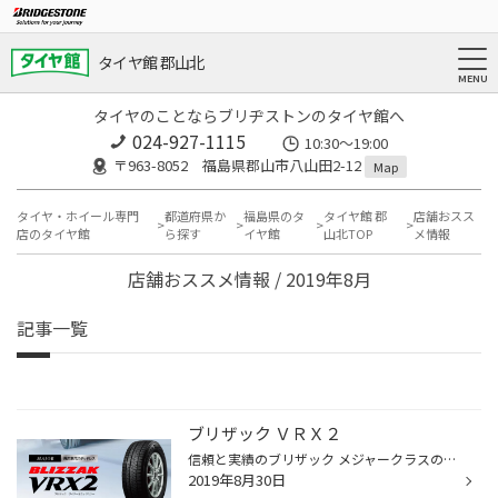
タイヤ館 郡山北
タイヤのことならブリヂストンのタイヤ館へ
024-927-1115
10:30〜19:00
〒963-8052 福島県郡山市八山田2-12
Map
タイヤ・ホイール専門
都道府県か
福島県のタ
タイヤ館 郡
店舗おスス
店のタイヤ館
ら探す
イヤ館
山北TOP
メ情報
店舗おススメ情報 / 2019年8月
記事一覧
ブリザック ＶＲＸ２
信頼と実績のブリザック メジャークラスのスタッドレスタイヤ VRX2 1.『アクティブ発泡ゴム2』と「非対称パタン」でしっかり止まる、曲がる。 アクティブ発泡ゴムが水の膜を取り除き トレッドパタンとブロックが接地性を高めグリップを向上させます 2.さらに『長持ち』。ロングライフで経済的！ ブ...
2019年8月30日