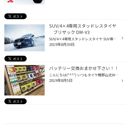
SUV/4×4専用スタッドレスタイヤ
ブリザック DM-V3
SUV/4×4専用スタッドレスタイヤ SUV専用ブリザックDM-V3 1.『アクティブ発泡ゴム2』でしっかり止まる、曲がる。 VRX2同様アクティブ発泡ゴム2を使用、路面の水膜を除去しグリップ力を向上 2.『SUV専用パタン』で雨の日でもしっかり止まる。 SUV専用パタンを開発し剛性を高めたブロックと溝を適正配...
2019年8月30日
バッテリー交換おまかせ下さい！！
こんにちは(*^^*) いつもタイヤ館郡山北WEBをご覧いただきましてありがとうございます！！ 皆様、連日の暑さで体調など崩されていないでしょうか？ こまめな水分補給と休息で体調管理にお気をつけ下さいね！ そしてこの暑さに参っているのは人間だけではない！！ お車も大分参っていることでしょう...
2019年8月5日