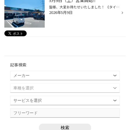
5月9日（土）営業開始‼︎
皆様、大変お待たせいたしました！ 《タイヤ館広島》本日より通常営業しております(^^) 連休で疲れた愛車のリフレッシュは当店へ是非お任せください♪ 空気圧点検・エンジンオイル・バッテリー・ワイパーなどの点検類全て無料です！ SUPERタイヤSALEも5月10日までおこなっておりますのでタイヤをご検...
2026年5月9日
記事検索