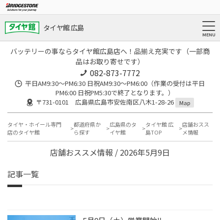
タイヤ館 広島
バッテリーの事ならタイヤ館広島店へ！品揃え充実です（一部商
品はお取り寄せです）
082-873-7772
平日AM9:30～PM6:30 日祝AM9:30〜PM6:00（作業の受付は平日
PM6:00 日祝PM5:30で終了となります。）
〒731-0101 広島県広島市安佐南区八木1-28-26
Map
タイヤ・ホイール専門
都道府県か
広島県のタ
タイヤ館 広
店舗おスス
店のタイヤ館
ら探す
イヤ館
島TOP
メ情報
店舗おススメ情報 / 2026年5月9日
記事一覧