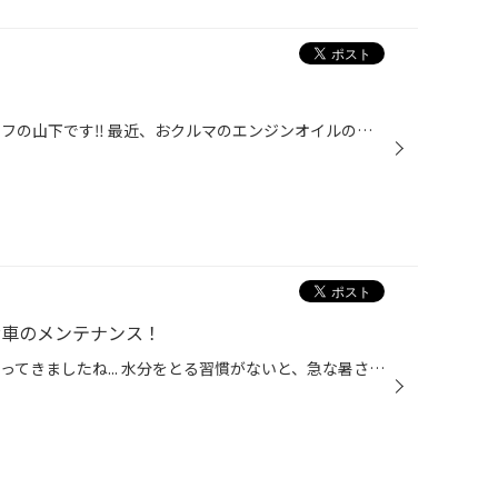
こんにちは！ タイヤ館広島スタッフの山下です‼︎ 最近、おクルマのエンジンオイルの交換はされてますかー？？ 長い間オイルを交換しないと意外と汚れてます… そんな時は‼︎ こちらのフラッシング剤でエンジン内をキレイキレイしましょう。 それと一緒に タイヤ館広島イチオシの商品❗️❗️ エコグリー...
にお車のメンテナンス！
タイヤ館広島の中岡です。 暑くなってきましたね... 水分をとる習慣がないと、急な暑さに対応できず体調を崩しやすいので 今のうちからのどが渇いてなくても水分をとる癖をつけていきましょう！ 皆様、ゴールデンウィーク前のメンテナンスは大丈夫でしょうか？ 今回はワイパー及びお得なサービスに...