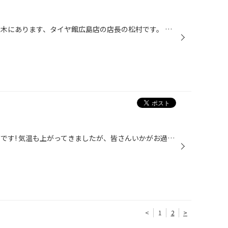
みなさまこんにちは。 安佐南区八木にあります、タイヤ館広島店の店長の松村です。 みなさま、車体からホイールを外したり、外した所を見たことはありますか？ 多分そんなに見たことはないのではないかと思います。 ホイールを外すとブレーキが見えるのですが、その部分でホイールと合わさる部分が...
こんにちは！ タイヤ館広島の山下です! 気温も上がってきましたが、皆さんいかがお過ごしですか？ 脱着シーズンも真っ只中ですが、愛車の点検は大丈夫ですか？ タイヤ館広島では、ワイパー、バッテリー、空気圧などいつでも おクルマの安全点検を行なっています! いつでもお気軽にお越しください! 山下
<
1
2
>