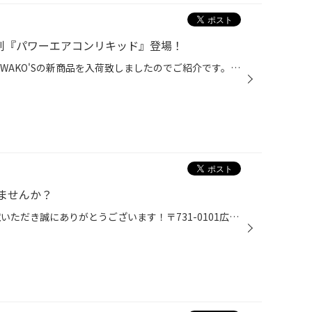
加剤『パワーエアコンリキッド』登場！
タイヤ館広島の中岡です。 今回はWAKO'Sの新商品を入荷致しましたのでご紹介です。 その名も『パワーエアコンリキッド』 簡単にご説明すると、 ①最近の車のエアコンは、使っているガスの種類が変化 ②そのまま使い続けエアコンが効かなくなると、修理に高額な費用が... ③なら、そうなる前に年1回メン...
ませんか？
タイヤ館広島 ホームページを閲覧いただき誠にありがとうございます！〒731-0101広島県広島市安佐南区八木1丁目1-28-26国道54号線 城南中学校入口交差点 曲がってすぐにあります！(中区方面からだと右折、可部方面からだと左折です)TEL : 082-873-7772営業時間 10:30 ～ 19:00(作業受付は18:30まで...