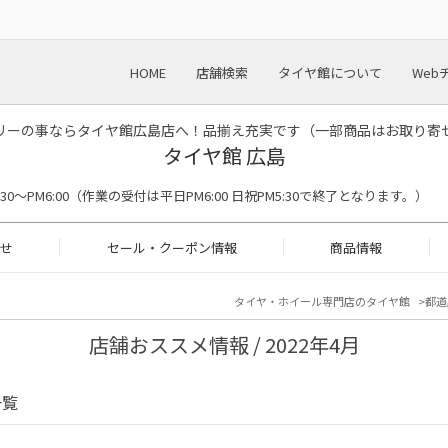
HOME
店舗検索
タイヤ館について
Web
リーの事ならタイヤ館広島店へ！品揃え充実です（一部商品はお取り寄
タイヤ館 広島
M9:30〜PM6:00（作業の受付は平日PM6:00 日祝PM5:30で終了となります。）
せ
セール・クーポン情報
商品情報
タイヤ・ホイール専門店のタイヤ館
都道
店舗おススメ情報 / 2022年4月
一覧