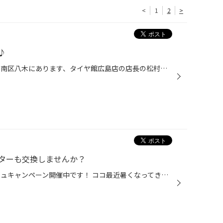
<
1
2
>
♪
みなさまこんにちは♪ 広島市安佐南区八木にあります、タイヤ館広島店の店長の松村です。 さてさて！ ゴールデンウィークももう直前！ すでにお休みに入ったという方もいらっしゃいますね♪ お出掛けされる方も多いのでは?! お出掛け前には必ず点検を！ 今日はタイヤの点検のオススメです！ 最近、タ...
ターも交換しませんか？
こんにちは！ 現在愛車リフレッシュキャンペーン開催中です！ ココ最近暑くなってきておりますのでお出かけ前にエアコンフィルターを交換しませんか？ 当店ではボッシュのエアコンフィルターを主に販売しております！ 送風、温風、冷風どれを使用していてもフィルターを介しますので年中汚れは溜ま...