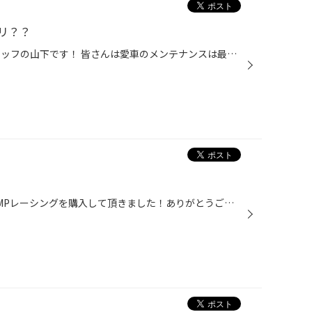
リ？？
こんにちは！ タイヤ館広島のスタッフの山下です！ 皆さんは愛車のメンテナンスは最近されてますか⁇ そんな、あなたにタイヤ館広島では4/1〜6/30まで 愛車リフレッシュキャンペーンを行なっています！ 長い間、交換されていないエンジンオイル、バッテリー、ワイパーなど お得にまとめて愛車をリフ...
先月タフトをお乗りのお客様にRMPレーシングを購入して頂きました！ありがとうございます！ RMP R07 15インチです！ オフロードにも似合うようなデザインで素晴らしいですね！ またご来店お待ちしております！