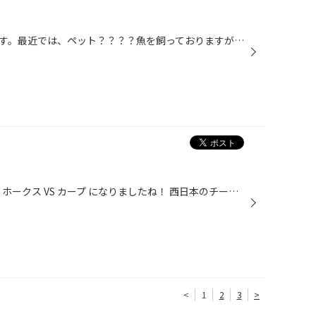
こんにちはタイヤ館広島店兼原です。最近では、ペット？？？？魚を飼っておりますが、メダカを飼おうと、見てますが、種類や大きさ値段まで、バラバラで、いろいろいるのに凄く悩みました。 結果何も、飼えず 実際は、見ただけで終わってしまいました。(-_-;)
遂に遂に プロ野球日本シリーズは ホークス VS カープ になりましたね！ 西日本のチームが激突する シリーズ もちろん広島カープの優勝でしょ〜 タイヤ館広島は周年際開催 盛りあがりますよ〜♪
<
1
2
3
>