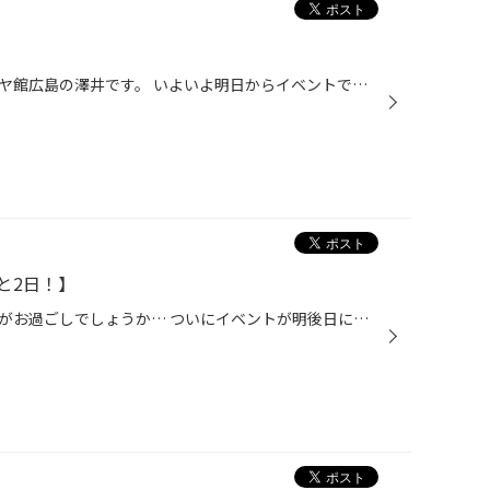
こんにちは。安佐南区八木のタイヤ館広島の澤井です。 いよいよ明日からイベントです！ スタッドレスタイヤご成約、ご予約のお客様にコシヒカリプレゼントです！ 僕もスタッドレス買い替えちゃおうかな(笑) たくさんのご来店お待ちしております！
と2日！】
冬の息吹を感じる今日この頃いかがお過ごしでしょうか… ついにイベントが明後日に迫って参りました！ イベントにさしあたってお見積を取りにこられる方も多くなってきました。 当日はしっかり勉強させていただきますのでご期待の上ご来店お願いします！ さてさて、先日は久々にカラオケに行きました...