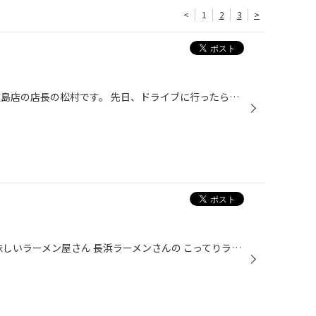
<
1
2
3
>
みなさまこんにちは。 タイヤ館広島店の店長の松村です。 先日、ドライブに行ったら…↓ すすきがいっぱい！ 秋らしい風景にほっこり♪ けさも寒かったですね！ みなさま冬の準備はお早めに！ スタッドレスの準備もお早めに！
長浜ラーメン (*´ω｀*) 広島で美味しいラーメン屋さん 長浜ラーメンさんの こってりラーメン!! 安佐南区のお店は水曜日 替え玉無料！ これはラーメン好きには たまらないですね(#^.^#) 11月、12月に突入します 皆さんご準備お早めに‼️