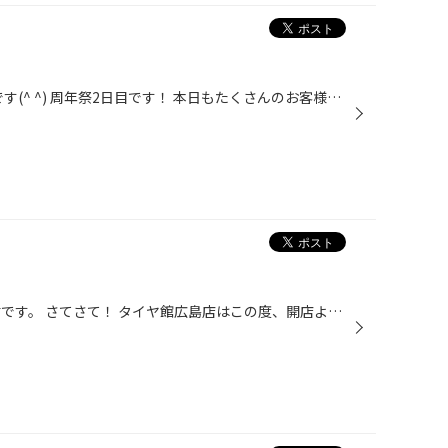
あ〜 どーも タイヤ館広島の相田です(^ ^) 周年祭2日目です！ 本日もたくさんのお客様にご来店いただき 大変にぎわっております♪ お米達も残り少なくなってます！ 数に限りがありますので 最終日はお早めにご来店下さい♪
みなさまこんにちは。 店長の松村です。 さてさて！ タイヤ館広島店はこの度、開店より26周年を迎えることができました！ これも一重にみなさまのおかげでございます。 ありがとうございます！ 26周年を記念して、本日より28日まで、 『周年祭』を開催しております！ スタッドレスタイヤご購入のお...