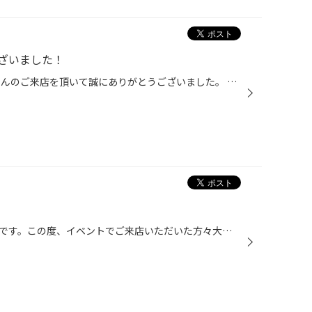
ざいました！
広島店イベント『周年祭』 たくさんのご来店を頂いて誠にありがとうございました。 ここで、あらためて『冬タイヤ』についておさらいしてみましょう！ なぜ冬タイヤを履く必要があるか？ それは路面の積雪や凍結によりタイヤがすべり、『進む』『曲がる』『止まる』という性能が発揮できなくなる危...
こんにちは、タイヤ館広島店兼原です。この度、イベントでご来店いただいた方々大変ありがとうございました。(笑) 今からの時期は、必ずスタッドレスタイヤは必要です。まだまだ、お悩みの方も早めの購入をオススメしますね。