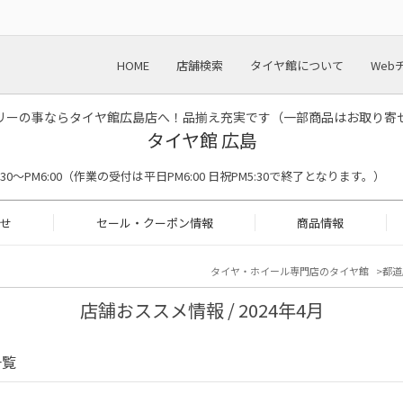
HOME
店舗検索
タイヤ館について
Web
リーの事ならタイヤ館広島店へ！品揃え充実です（一部商品はお取り寄
タイヤ館 広島
M9:30〜PM6:00（作業の受付は平日PM6:00 日祝PM5:30で終了となります。）
せ
セール・クーポン情報
商品情報
タイヤ・ホイール専門店のタイヤ館
都道
店舗おススメ情報 / 2024年4月
一覧