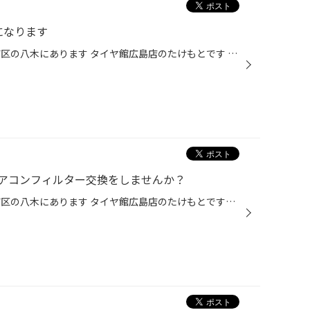
になります
こんにちは♪ 広島県広島市安佐南区の八木にあります タイヤ館広島店のたけもとです 皆様に、お知らせがございます ４月から毎週火曜日が定休日となります ご迷惑をお掛け致しますが 何卒、ご理解ご協力をよろしくお願い致します 水曜日から、元気に営業しております 明日、火曜日がお休みですので ...
アコンフィルター交換をしませんか？
こんにちは♪ 広島県広島市安佐南区の八木にあります タイヤ館広島店のたけもとです！ 最近は、ホント暑くて… 若干、暑さにヤラレますね 会社のスタッフが衣替えはいつかいね？ って言ってますw そして、今は黄砂が来てますね 私は、目が痒いです 喉も、若干カスれる事もあり 聞き辛い声ですいません...