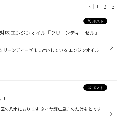
<
1
2
>
イル対応 エンジンオイル『クリーンディーゼル』
タイヤ館広島店では MAZDA車の クリーンディーゼルに対応している エンジンオイルも取り扱っております その商品がこちら 『クリーンディーゼル』 推奨車種 0W-20から5W-30、10W-30の車種 XW-30推奨、JASO:DL-1指定のディーゼルエンジン車 MAZDA純正0W-20 0W-30に対応 欧州車はACEA規格が指定されて...
す！
こんにちは♪ 広島県広島市安佐南区の八木にあります タイヤ館広島店のたけもとです！ 明日は、火曜日ですが 臨時営業します！ https://tkcp-spring-premium-tire-sale-ed682bcc13b6.herokuapp.com/ こちら↑プレミアムタイヤセール 開催中です タイヤ交換をご検討の方、必見です！ 後、抽選でメンテ...