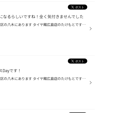
になるらしいですね！全く気付きませんでした
こんにちは♪ 広島県広島市安佐南区の八木にあります タイヤ館広島店のたけもとです！ 明日から、GWらしいですねぇ 私たちは、祝日は関係ないので 全く気付きませんでした 昨日のニュースで明日から新幹線が 指定席です！で気付きました そんなGWに突入！の前には タイヤの空気圧など 安全点検を行っ...
Dayです！
こんにちは♪ 広島県広島市安佐南区の八木にあります タイヤ館広島店のたけもとです！ しょっちゅう、タイヤ館八木店ですか？と聞かれますが なぜか？広島店です 明日は木曜日ですのでレディースDayとなっております 明日は、エンジンオイルやメンテナンス用品が お買い得に買えるチャンスです！ 昨...