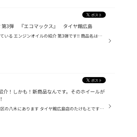
️ 第3弾 『エコマックス』 タイヤ館広島
今回は タイヤ館広島店の取り扱っている エンジンオイルの紹介 第3弾です‼️ 商品名は『エコマックス』 「エコマックス」 5W-30 0W-20 エコマックスは タイヤ館広島店が取り扱っている エンジンオイルの中では 最高性能のエンジンオイルです 低温スラッジの抑制効果に優れている為 ハイブリッド車...
ご紹介！しかも！新商品なんです。そのホイールが
！
こんにちは♪ 広島県広島市安佐南区の八木にあります タイヤ館広島店のたけもとです！ ゴールデンウィークに突入！ そして、ニュースから流れる 海外への出国ラッシュ・・ イイなぁ・・私も行きたい・・ 行きたかった・・( ;∀;) が、今は円安！ヤバいですね ゴールデンウィークに入ると同時？に円安...