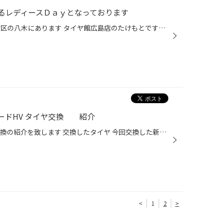
るレディースＤａｙとなっております
こんにちは♪ 広島県広島市安佐南区の八木にあります タイヤ館広島店のたけもとです！ 今日も、温かく・・いや、暑いですね 私は、ようやくジャンバーを脱ぎ捨てて シャツで仕事をしております 明日、木曜日は毎週行っている レディースDayとなっております！ 女性のお客様、もしくは男性と一緒に来...
コードHV タイヤ交換 紹介
今回は HONDA アコード タイヤ交換の紹介を致します 交換したタイヤ 今回交換した新品タイヤは タイヤ種類:REGNO GR-XⅡ タイヤサイズ:225/50R17 になります こちらのお客様は タイヤに対して 車内空間の快適製と ハンドリングの良さをお求めでしたので REGNOシリーズをオススメ致しました 取り付け...
<
1
2
>