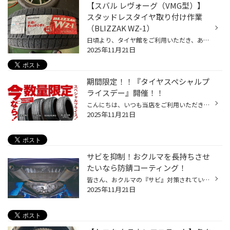
【スバル レヴォーグ（VMG型）】
スタッドレスタイヤ取り付け作業
（BLIZZAK WZ-1）
日頃より、タイヤ館をご利用いただき、ありがとうございます。 さて、当店と同じチェーン店の近隣タイヤ館店舗で作業いたしましたタイヤ交換作業をご紹介します。 （WEB掲載をご快諾いただきましたお客様！大変感謝しております。 いつもご愛顧いただき誠にありがとうございます！！） おクルマ：ス...
2025年11月21日
期間限定！！『タイヤスペシャルプ
ライスデー』開催！！
こんにちは、いつも当店をご利用いただきましてありがとうございます。 本日より、コクピット・タイヤ館におきまして、 期間限定！ サイズ限定！！ 数量限定！！！ お得にお買い求めいただける、「タイヤスペシャルプライスデー」がスタートします！ お得なタイヤのご紹介！！ ワゴンR、N-BOX、タン...
2025年11月21日
サビを抑制！おクルマを長持ちさせ
たいなら防錆コーティング！
皆さん、おクルマの『サビ』対策されていますか？ 安心して、おクルマをより良い状態で、より長く使っていただくために、 今回は、おクルマの下回りのサビを抑制する防錆コーティングのご紹介です。 冬時期は特におクルマの下回りのサビ予防が大切です！ おクルマの下回りは、金属類がむき出しにな...
2025年11月21日