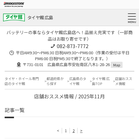
タイヤ館 広島
バッテリーの事ならタイヤ館広島店へ！品揃え充実です（一部商
品はお取り寄せです）
082-873-7772
平日AM9:30～PM6:30 日祝AM9:30〜PM6:00（作業の受付は平日
PM6:00 日祝PM5:30で終了となります。）
〒731-0101 広島県広島市安佐南区八木1-28-26
Map
タイヤ・ホイール専門
都道府県か
広島県のタ
タイヤ館 広
店舗おスス
店のタイヤ館
ら探す
イヤ館
島TOP
メ情報
店舗おススメ情報 / 2025年11月
記事一覧
<
1
2
>