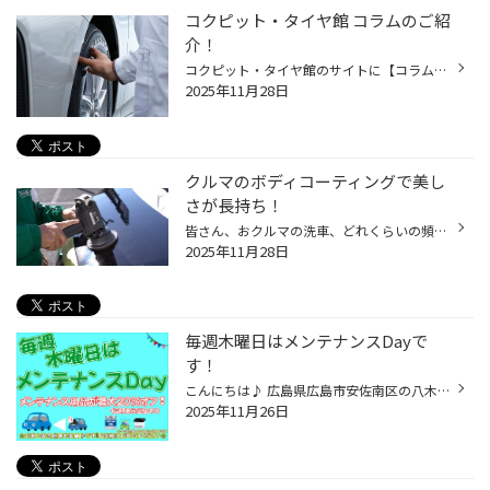
コクピット・タイヤ館 コラムのご紹
介！
コクピット・タイヤ館のサイトに【コラム】があるのはご存知でしょうか。 みなさんのおクルマのお悩みやタイヤに関するコラム記事を掲載しております。 この度は、『アライメント』や『コーティング』などのおクルマのメンテナンス、 タイヤに関連するコラム記事を掲載いたしました。 点検や交換の...
2025年11月28日
クルマのボディコーティングで美し
さが長持ち！
皆さん、おクルマの洗車、どれくらいの頻度でされてますか？ お忙しい毎日の中で、ずっとキレイに保つのは至難の業ではないでしょうか？ それでも、なるべくクルマはキレイに保ちたいというお客様にオススメなサービス 今回は、おクルマの「ボディコーティング」のご紹介です。 ボディコーティング...
2025年11月28日
毎週木曜日はメンテナンスDayで
す！
こんにちは♪ 広島県広島市安佐南区の八木にあります タイヤ館広島店のたけもとです！ 最近、ホームページを更新出来ない理由があります！ 皆様、ご存じかは分かりませんが タイヤ館広島店は今年の１２月末をもって 改装の為、一時閉店致します 閉店時期は、来年2026年１月と２月となっております で...
2025年11月26日