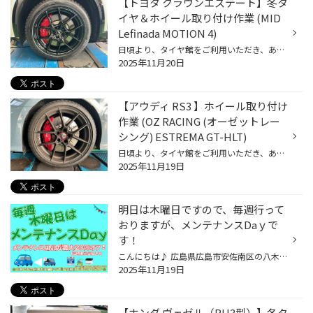
【トヨタ クラウンエステート】冬タ
イヤ＆ホイール取り付け作業 (MID
Lefinada MOTION 4)
日頃より、タイヤ館をご利用いただき、ありがとうございます。 さて、当店と同じチェーン店の近隣タイヤ館店舗で作業いたしました、 タイヤ＆ホイール取り付け作業をご紹介します。 （WEB掲載をご快諾いただきましたお客様！大変感謝しております。 いつもご愛顧いただき誠にありがとうございます！...
2025年11月20日
【アウディ RS3 】ホイール取り付け
作業 (OZ RACING (オーゼットレー
シング) ESTREMA GT-HLT)
日頃より、タイヤ館をご利用いただき、ありがとうございます。 さて、当店と同じチェーン店の近隣タイヤ館店舗で作業いたしましたホイール取り付け作業をご紹介します。 （WEB掲載をご快諾いただきましたお客様！大変感謝しております。 いつもご愛顧いただき誠にありがとうございます！！ おクルマ...
2025年11月19日
明日は木曜日ですので、毎週行って
おりますが、メンテナンスDaｙで
す！
こんにちは♪ 広島県広島市安佐南区の八木にあります タイヤ館広島店のたけもとです！ 昨日の夜から、メッチャ冷えますねぇ 朝、寒くて 起きることが困難になってました！ 暖かい所から、寒い部屋は嫌ですよねｗ 毎週木曜日は メンテナンスDayとなっております！ ただいま、絶賛 改装閉店セール開催...
2025年11月19日
【ホンダ ヴェゼル（RU3型）】冬タ