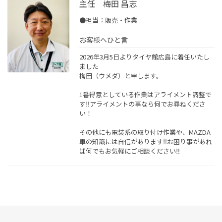
主任 梅田 昌志
●担当：販売・作業
お客様へひと言
2026年3月5日よりタイヤ館広島に着任いたし
ました
梅田（ウメダ）と申します。
1番得意としている作業はアライメント調整で
す‼︎アライメントの事なら何でお尋ねくださ
い！
その他にも電装系の取り付け作業や、MAZDA
車の知識には自信があります‼︎お困り事があれ
ば何でもお気軽にご相談ください‼︎