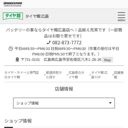
タイヤ館 広島
バッテリーの事ならタイヤ館広島店へ！品揃え充実です（一部商
品はお取り寄せです）
082-873-7772
平日AM9:30～PM6:30 日祝AM9:30〜PM6:00（作業の受付は平日
PM6:00 日祝PM5:30で終了となります。）
〒731-0101 広島県広島市安佐南区八木1-28-26
Map
タイヤ・ホイール専門店
都道府県か
広島県のタ
タイヤ館 広
店舗情
のタイヤ館
ら探す
イヤ館
島TOP
報
店舗情報
ショップ情報
ショップ情報