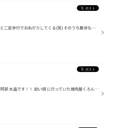
毎日の日課↓ 僕がご飯を食べてると二足歩行でおねだりしてくる(笑) そのうち散歩も二足歩行でするのではないかとドキドキしてます(←それはムリ)。 で、おねだりしてももらえないでいると↓ …すねておねえさん座り(笑) いやいや、あなたさっきご飯食べましたよね⁉ みたいな(笑) そんな１日の終わり(笑)
皆さんこんにちは！ タイヤ館広島阿部 水晶です！！ 幼い頃 に行っていた焼肉屋くろんぼ 懐かしい味を堪能しました！！！！