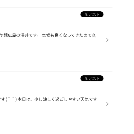
こんにちは。安佐南区八木のタイヤ館広島の澤井です。 気候も良くなってきたので久々にバイクに乗ろうと思い立ち、エンジンをかけようとするも…動かない(汗) バッテリー充電しても、新しいガソリン入れてもエンジン始動する気配すらない(泣) よく音を聞いてみると、燃料ポンプの音が全くしない… ネ...
あ～ どーも タイヤ館広島の相田です(＾＾) 本日は、少し涼しく過ごしやすい天気ですね！ 明日から雨が降るみたいですので おクルマの運転には、充分にお気をつけください(＞＜) それはそうと、 思い切って店頭を大幅レイアウト変更を行いました！ 店頭の売り場ますます拡大中です(＾＾) お買い得な...