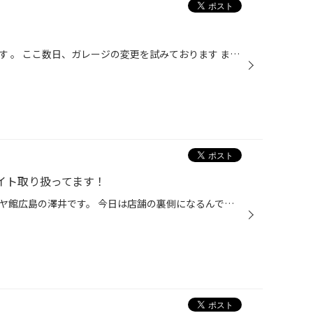
こんにちはタイヤ館広島店兼原です 。 ここ数日、ガレージの変更を試みております まだまだ完成じゃないですが、お見せできる程度にはなりましたので、お披露目しちゃいます タイヤ館広島店よろしくお願いします‼️
イト取り扱ってます！
こんにちは。安佐南区八木のタイヤ館広島の澤井です。 今日は店舗の裏側になるんですけど、ドライブレコーダーとLEDライトの看板を設置しました(^^) ご存知無い方も多いと思いますが、タイヤ館ではドライブレコーダーやLEDライトも取り扱っているんですよ。 いろいろ置いてますので、お気軽にお問い...