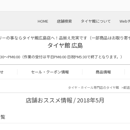
HOME
店舗検索
タイヤ館について
Web
リーの事ならタイヤ館広島店へ！品揃え充実です（一部商品はお取り寄
タイヤ館 広島
M9:30〜PM6:00（作業の受付は平日PM6:00 日祝PM5:30で終了となります。）
せ
セール・クーポン情報
商品情報
タイヤ・ホイール専門店のタイヤ館
都道
店舗おススメ情報 / 2018年5月
一覧