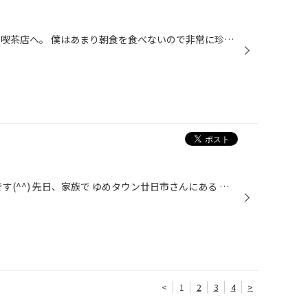
先日。 珍しくモーニングを食べに喫茶店へ。 僕はあまり朝食を食べないので非常に珍しいのですが… …朝から味噌カツサンドをおもいっきり食べました(笑) 普段、朝食を食べないのに、かなりがっつり食べてしまい、おかげで夜までおなかが空きませんでした(笑) みなさま、３食ちゃんと食べる規則正しい...
あ〜 どーも タイヤ館広島の相田です(^^) 先日、家族で ゆめタウン廿日市さんにある 「さぼてん」さんにて ご飯食べに行きました(ᵔᴥᵔ) 柔らかくて美味しいです！ ぜひ、オススメです(^^)
<
1
2
3
4
>