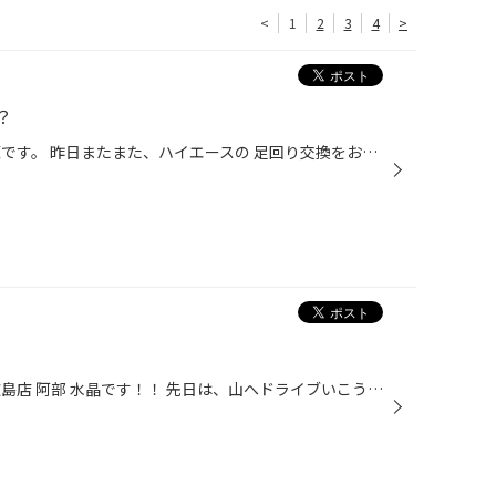
<
1
2
3
4
>
？
こんにちは。 タイヤ館広島店兼原です。 昨日またまた、ハイエースの 足回り交換をおこないました。 今度は、1cm車高をさげて、見ました
みなさんこんにちは！ タイヤ館広島店 阿部 水晶です！！ 先日は、山へドライブいこう！！ と急遽旅へ！！！ とりあえず湯来方面へ〜〜雪温泉の付近でソフトクリーム発見！ 厳選いちごアイスクリーム