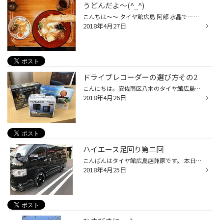
うどんだよ〜(^_^)
こんちは〜〜 タイヤ館広島 阿部 水晶でーす！ 先日、いきなりうどんが食べたくなって、 西原にあるRengeさんにお邪魔しました！ お店は、こじんまりしていますが、可愛いお店でしたー！！ 中に入ると店員さんも元気よく、料理も美味しい！！！ とっても良い時間になりました！ 是非行ってみてねー...
2018年4月27日
ドライブレコーダーの選び方その2
こんにちは。安佐南区八木のタイヤ館広島の澤井です。 今回はドライブレコーダーの選び方のポイント第2弾です(^^)。 ドライブレコーダーとLEDの信号、実は相性が悪いです(･_･; 再生してみたら信号が真っ暗で録画されてない事があります。理由は省略しますが、西日本では特に起こりやすい現象です。 ...
2018年4月26日
ハイエース足回り第二回
こんばんはタイヤ館広島店兼原です。 本日は、ハイエースの足回り交換しました 久々に良い仕事しました
2018年4月25日