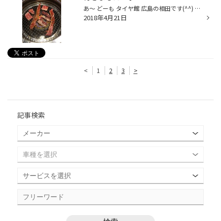
あ〜 どーも タイヤ館 広島の相田です(^^) 集中得市セール、 明日まで開催です！ GW前のメンテナンスは タイヤ館 広島にお任せ下さい(ᵔᴥᵔ) それはそうと、 先日休みの日に 家族で焼肉食べに行きました〜｡ﾟ(ﾟ´ω`ﾟ)ﾟ｡ 普段、なかなか食べられないんで、 お腹いっぱい食べました！
2018年4月21日
<
1
2
3
>
記事検索