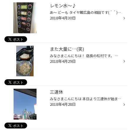
レモン水～♪
あ～ どーも タイヤ館広島の相田です(＾＾) お出掛け前のメンテナンスは バッチリですか？ 当店では、無料安全点検を 承っています(＾＾) ぜひ、お気軽にご来店下さい！ それはそうと、 当店の給茶機に レモン水が仲間入りしました！ 暑い日には最適なドリンクです！ 無料となっていますので、 点検...
2018年4月30日
また大量に…(笑)
みなさまこんにちは！ 店長の松村です。 まー何はともあれ↓の写真を。 …やー、作りすぎたかな⁉ ココで問題です‼ ワタクシ、餃子を何個包んだでしょう⁉ …正解はまた数日後に(笑)
2018年4月29日
三連休
みなさまこんにちは 本日より三連休が始まりましたね いかがお過ごしでしょうか 今日は天気もよく絶好のお出掛け日和となりましたね お出掛けされる方もそうでない方も よい休日となると良いですね
2018年4月28日