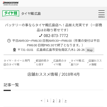
タイヤ館 広島
バッテリーの事ならタイヤ館広島店へ！品揃え充実です（一部商
品はお取り寄せです）
082-873-7772
平日AM9:30～PM6:30 日祝AM9:30〜PM6:00（作業の受付は平日
PM6:00 日祝PM5:30で終了となります。）
〒731-0101 広島県広島市安佐南区八木1-28-26
Map
タイヤ・ホイール専門
都道府県か
広島県のタ
タイヤ館 広
店舗おスス
店のタイヤ館
ら探す
イヤ館
島TOP
メ情報
店舗おススメ情報 / 2018年4月
記事一覧
<
1
2
3
>