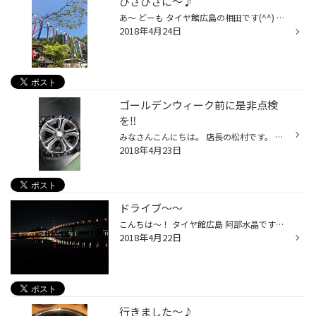
ひさびさに〜♪
あ〜 どーも タイヤ館広島の相田です(^^) 今日は、 めちゃめちゃ雨 降ってますね｡ﾟ(ﾟ´ω`ﾟ)ﾟ｡ 外出される時は お気を付けください(>_<) それはそうと、 先日、家族でお出かけしました♪ 山賊です！ 日曜日という事もあり 昼前に着いたのですが、 大盛況でした！ 娘が太鼓を叩いておおはしゃぎ(ᵔᴥᵔ) 楽...
2018年4月24日
ゴールデンウィーク前に是非点検
を‼
みなさんこんにちは。 店長の松村です。 みなさま、ゴールデンウィークのご予定は決まりましたか？ 遠出をされる方も多いのでは?! クルマで出掛けるご予定がある方‼ 是非タイヤ館で点検をして出掛けませんか?! 遠方でトラブルになって、困ることがないようにしませんか？ よくあるトラブルとして… ①...
2018年4月23日
ドライブ〜〜
こんちは〜！ タイヤ館広島 阿部水晶です！ 先日の休みで、相田副店長オススメのドライブスポットへ(^_^) 夜サイコーでした！ ヤッホーってゆーたら、やっほ〜〜ってやまびこ帰ってきました笑笑 行ったことない場所には、とことんいきます！！ 皆さんもドライブスポットおしえてください！！！ では...
2018年4月22日
行きました〜♪