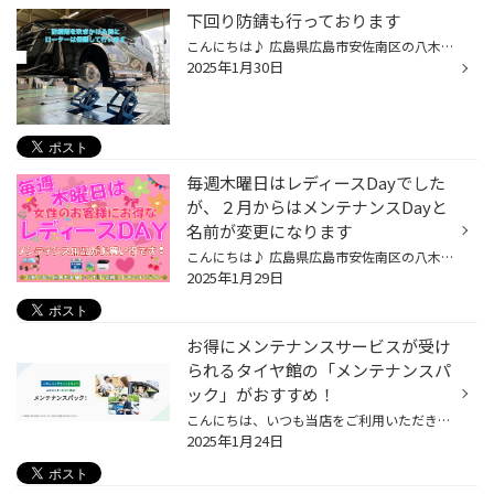
下回り防錆も行っております
こんにちは♪ 広島県広島市安佐南区の八木にあります タイヤ館広島店のたけもとです！ 今日も、寒いですね 足元が寒くて、震えながら仕事しております 下回り防錆 防錆とはお車のサビを食い止める事で下回りなどの 劣化を防ぎます 年に１度がおススメです！ もちろん、左右同じ形でブレーキローター...
2025年1月30日
毎週木曜日はレディースDayでした
が、２月からはメンテナンスDayと
名前が変更になります
こんにちは♪ 広島県広島市安佐南区の八木にあります タイヤ館広島店のたけもとです！ 最近は、２月らしく寒いですね 寒いのは嫌ですが季節を楽しむという事は 四季を楽しむ！日本ってイイ所ですよね 毎週木曜日はレディースDayでしたが ２月から、名前が変わりメンテナンスDayとなります こうした背...
2025年1月29日
お得にメンテナンスサービスが受け
られるタイヤ館の「メンテナンスパ
ック」がおすすめ！
こんにちは、いつも当店をご利用いただきましてありがとうございます。 本日は、タイヤ館でお得にメンテナンスサービスを受けることができる 「メンテナンスパック」をご紹介いたします。 唐突ですが、普段、おクルマの管理をどのようにされていますか？ 当店にお越しいただくお客様にお聞きすると...
2025年1月24日