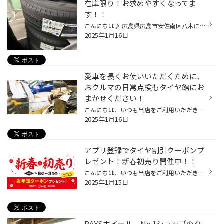
在庫限り！お求めやすくなってま
す！！
こんにちは♪ 広島県広島市安佐南区八木にあります タイヤ館広島店です(^^)/ 在庫限りにて プライスダウンのタイヤのご紹介です！ ブリヂストン レグノGRVⅡ ミニバン専用設計のプレミアムタイヤです ご興味ある方は 是非、タイヤ館広島店まで♪ ご来店お待ちしております
2025年1月16日
愛車を長くお使いいただくために、
おクルマの日常点検もタイヤ館にお
まかせください！
こんにちは、いつも当店をご利用いただきましてありがとうございます。 突然ですが、おクルマの日常点検を最後にされたのはいつだったか覚えていらっしゃいますか？ 最近では、おクルマを長く乗り続ける方が増えてきているようで、 当店にもおクルマを大事に乗られているお客様が多くいらっしゃいま...
2025年1月16日
アプリ登録でタイヤ割引クーポンプ
レゼント！新春初売り開催中！！
こんにちは、いつも当店をご利用いただきましてありがとうございます。 現在、コクピット・タイヤ館より、日頃の感謝を込めまして、 コクピット・タイヤ館のアプリをダウンロードして頂いた方全員に お年玉クーポンをプレゼントしています！ もちろん、新規でダウンロードして頂いた方だけではなく...
2025年1月15日
RAYSホイール No.1ショップのタ