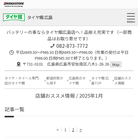
タイヤ館 広島
バッテリーの事ならタイヤ館広島店へ！品揃え充実です（一部商
品はお取り寄せです）
082-873-7772
平日AM9:30～PM6:30 日祝AM9:30〜PM6:00（作業の受付は平日
PM6:00 日祝PM5:30で終了となります。）
〒731-0101 広島県広島市安佐南区八木1-28-26
Map
タイヤ・ホイール専門
都道府県か
広島県のタ
タイヤ館 広
店舗おスス
店のタイヤ館
ら探す
イヤ館
島TOP
メ情報
店舗おススメ情報 / 2025年1月
記事一覧
<
1
2
>