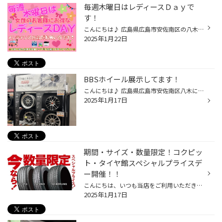
毎週木曜日はレディースＤａｙで
す！
こんにちは♪ 広島県広島市安佐南区の八木にあります タイヤ館広島店のたけもとです！ 最近は、日中がポカポカしてて 気持ちいいですね！ 私も、ポカポカしたいですが 店内の、日が当たらない所で パソコンをポチポチとしております 外で、仕事がしたいぃ～って思いながら 黙々と仕事しとります 毎週...
2025年1月22日
BBSホイール展示してます！
こんにちは♪ 広島県広島市安佐南区八木にあります タイヤ館広島店です(^^)/ 当店、BBSホイール 特約店となっております♪ 展示量も自信あります！ ドレスアップのご相談も 是非、タイヤ館広島店まで！！ ご来店お待ちしております♪
2025年1月17日
期間・サイズ・数量限定！コクピッ
ト・タイヤ館スペシャルプライスデ
ー開催！！
こんにちは、いつも当店をご利用いただきましてありがとうございます。 本日より、コクピット・タイヤ館の一部店舗におきまして、 期間限定！ サイズ限定！！ 数量限定！！！ で、お得にタイヤをお求めいただけるスペシャルプライスデーがスタートします。 もちろん、当店でもご提供しております。 ...
2025年1月17日