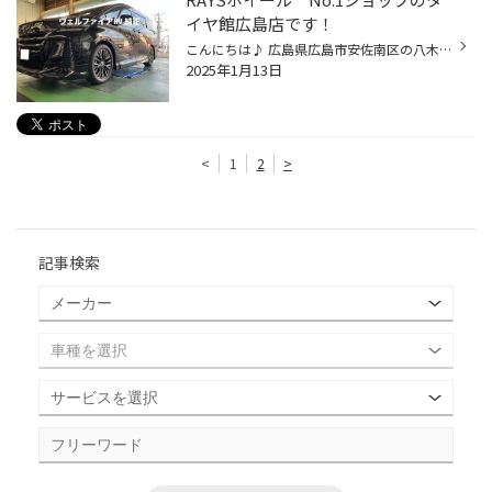
イヤ館広島店です！
こんにちは♪ 広島県広島市安佐南区の八木にあります タイヤ館広島店のたけもとです！ 今日は、天気が良くポカポカ陽気ですが 日陰は寒いですね・・ ガタガタ震えながら仕事をしとりますｗ タイヤ館広島店はRAYSホイールのNo.1ショップです なんで、良くRAYSホイールが出ております そんな中、ヴェル...
2025年1月13日
<
1
2
>
記事検索