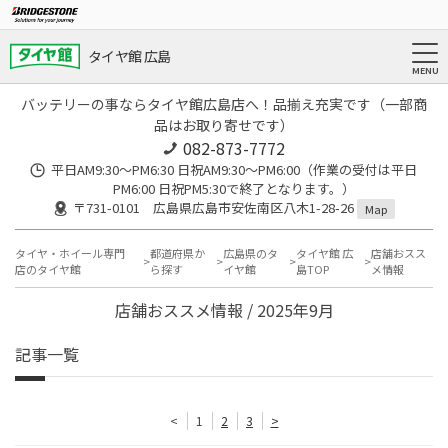
タイヤ館 広島
バッテリーの事ならタイヤ館広島店へ！品揃え充実です（一部商
品はお取り寄せです）
082-873-7772
平日AM9:30～PM6:30 日祝AM9:30〜PM6:00（作業の受付は平日
PM6:00 日祝PM5:30で終了となります。）
〒731-0101 広島県広島市安佐南区八木1-28-26
Map
タイヤ・ホイール専門
都道府県か
広島県のタ
タイヤ館 広
店舗おスス
店のタイヤ館
ら探す
イヤ館
島TOP
メ情報
店舗おススメ情報 / 2025年9月
記事一覧
<
1
2
3
>