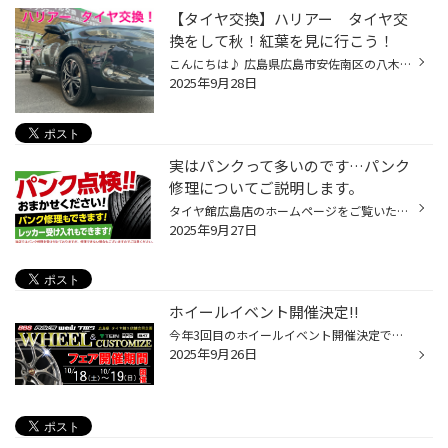
【タイヤ交換】ハリアー タイヤ交
換をして秋！紅葉を見に行こう！
こんにちは♪ 広島県広島市安佐南区の八木にあります タイヤ館広島店のたけもとです！ こちらのハリアーはタイヤを デューラーH/L850という タイヤで交換してます！ デューラーH/L850とは SUVに求められる静粛性、低燃費性能を大幅に向上させ 全ての性能をグレードアップした ブリヂストンのSUV用コ...
2025年9月28日
実はパンクって多いのです…パンク
修理についてご説明します。
タイヤ館広島店のホームページをご覧いただいて誠にありがとうございます。 パンク修理って一体どんな方法があるのでしょうか？？ 車に乗ってるとタイヤのパンクは どうしても避けれないものです､､､。 でもしっかりと修理する事によって 安心・安全にお車に乗れちゃいます★ そこで、当店でオススメ...
2025年9月27日
ホイールイベント開催決定!!
今年3回目のホイールイベント開催決定です。 日時は10月１８(土）１９（日）の二日間 前回6月のイベント時には雨にも関わらず多くのご来店ありがとうございました。 今年最後のホイールイベントも賑やかに開催しますよ!! このイベントでは定番になりましたが、RAYS Ｎｏ１ショップである当店がRAYS...
2025年9月26日