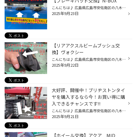
【ブレーキパッド交換】N-BOX
こんにちは♪ 広島県広島市安佐南区の八木にあります タイヤ館広島店のたけもとです！ 今日は祝日！稲葉浩志さんのお誕生日！ｗ 雨ですねぇ B'zファンは、誕生日雨だねぇってなりますｗ そんな事は、さて置き N-BOXのブレーキパッド交換を行いました！ 交換前の写真が見辛いですが 減っている状態で...
2025年9月23日
【リアアクスルビームブッシュ交
換】ヴォクシー
こんにちは♪ 広島県広島市安佐南区の八木にあります タイヤ館広島店のたけもとです！ 今日は晴天！？あ 若干雲が見れますが 涼しくなっては来てますね！ 本日は、先日 ヴォクシーの リアアクスルビームブッシュ交換を行ったので そちらの様子をご紹介！ ブッシュを外す為、足回りを外して行きます！...
2025年9月22日
大好評、開催中！ブリヂストンタイ
ヤを購入するなら今！お買い得に購
入できるチャンスです!!
こんにちは♪ 広島県広島市安佐南区の八木にあります タイヤ館広島店のたけもとです！ 今日も蒸し暑いですね ただいま、スーパータイヤセールを開催中です！ ぜひぜひチェックしてください！ 最大20,000円ＯＦＦのタイヤクーポン！ タイヤ館のアプリを本登録して頂くと 最大20,000円引きのクーポンが...
2025年9月21日
【ホイール交換】アクア MID