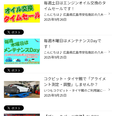
毎週土日はエンジンオイル交換のタ
イムセールです！
こんにちは♪ 広島県広島市安佐南区の八木にあります タイヤ館広島店のたけもとです！ 最近は、朝晩涼しいですが あ、でも帰宅する時は暑くて エアコン付けながら帰ってますね((+_+)) １０月もあんまり気温的には変わらないと なんだか言ってたので（気象庁より） １０月も暑いんですかねぇ もぉ、暑...
2025年9月26日
毎週木曜日はメンテナンスDayで
す！
こんにちは♪ 広島県広島市安佐南区の八木にあります タイヤ館広島店のたけもとです！ 今日は雨ですね そんな雨の日でも メンテナンスDayは行っております 足元悪い中ですが お待ちしております(^^)/
2025年9月25日
コクピット・タイヤ館で「アライメ
ント測定・調整」しませんか？
いつもコクピット・タイヤ館のご利用誠にありがとうございます。 皆さん、おクルマを運転していて、フラフラしてまっすぐ走らない、ハンドルがぶれる、 まっすぐ走っている時でもハンドルが左右どちらかに傾いている、 カーブで曲がりにくいなどの ご経験はございませんか？ その症状、おクルマの「...
2025年9月25日