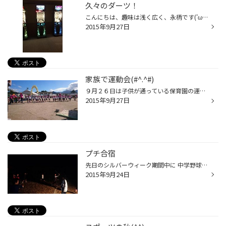
久々のダーツ！
こんにちは、趣味は浅く広く、永柄です('ω')b 先日友達と行って来ましたよ、あまり上手くないダーツ(^_^;) 3時間パックで集中して投げてたら腕が痛いし足も痛い（笑） ウチは基本ゼロワン（501や701等の数字を減らすゲーム）か カウントアップ（普通に数字を稼ぐゲーム）しかしないのですが、 珍し...
2015年9月27日
家族で運動会(#^.^#)
９月２６日は子供が通っている保育園の運動会 去年までは息子一人だけで二種目のみの参戦でしたが 今年からは妹も通園！ 息子も年少さんってことで競技もたくさん(-_-;) 開会式・閉会式・保護者競技合わせると７種目も・・・ 二回に一回競技参加とかなりハードスケジュール それにしても子供の一年...
2015年9月27日
プチ合宿
先日のシルバーウィーク期間中に 中学野球部の息子の友達６名が泊りにきて、子供達いわく『プチ合宿』を やっていました。その日は朝から練習試合があり、夕方に集まり 家の近くをランニングし、帰ってから素振りをしたらしく(自分は仕事でした) 晩飯はみんなでＢＢＱ。食べ終わってからは、トスバ...
2015年9月24日