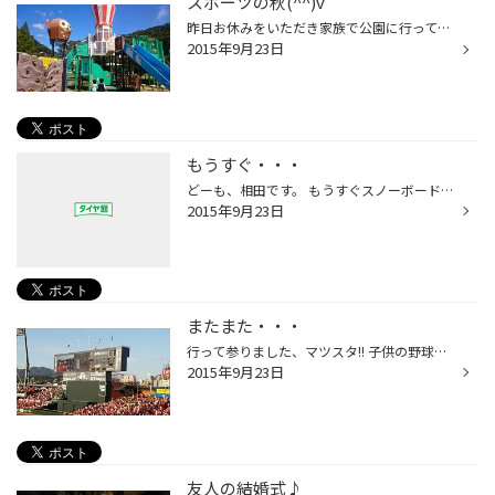
スポーツの秋(^^)v
昨日お休みをいただき家族で公園に行ってきました(*^。^*) またまた土師ダムです この日記に載せるのも３回目ですかね？ いつも一緒ですみませんm(__)m ただ内容はいつも違います 息子はいつもの遊具で遊んでましたが・・・ たまたま保育園のお友達もいたみたいで楽しそうでしたよ！ そして自分は「...
2015年9月23日
もうすぐ・・・
どーも、相田です。 もうすぐスノーボードのシーズンになります(^^) といっても、１１月からです・・・ もう、今の時期からワクワクしてます(^O^) 広島で一番早くオープンするスキー場は「ユートピアサイオト」です。 人工雪ですが雪質もよく滑りやすいです(*^_^*) おそらく１１月の中旬にはオープ...
2015年9月23日
またまた・・・
行って参りました、マツスタ!! 子供の野球部保護者会主催で総勢53名で応援してきました。 今回はいつものカープユニホームではなく、チームシャツの紺色で ライト、ポール際に陣取りました。赤/白一色の中に紺色軍団なので 反対側からでも目立ち、球場内のスクリーンにも映してもらいました(*^_^*) ...
2015年9月23日
友人の結婚式♪