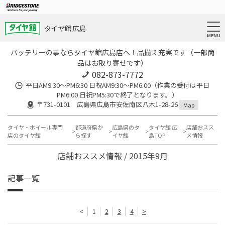
タイヤ館 広島
バッテリーの事ならタイヤ館広島店へ！品揃え充実です（一部商
品はお取り寄せです）
082-873-7772
平日AM9:30～PM6:30 日祝AM9:30〜PM6:00（作業の受付は平日
PM6:00 日祝PM5:30で終了となります。）
〒731-0101 広島県広島市安佐南区八木1-28-26
Map
タイヤ・ホイール専門
都道府県か
広島県のタ
タイヤ館 広
店舗おスス
店のタイヤ館
ら探す
イヤ館
島TOP
メ情報
店舗おススメ情報 / 2015年9月
記事一覧
<
1
2
3
4
>