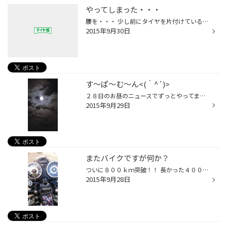
やってしまった・・・
腰を・・・ 少し前にタイヤを片付けている時 (タイヤ館は基本２階にタイヤ置き場がある為、手運びで行います) 腰に違和感が・・・。それから数日間、腰を気にしながら作業などを 行っておりましたが、昨日、大きいサイズのタイヤ交換が入り ふいにタイヤを持ち上げた瞬間に、痛みと共に力が入らずそ...
2015年9月30日
す～ぱ～む～ん<(｀^´)>
２８日のお昼のニュースでずっとやってましたね 「スーパームーン」 なにやら地球と月との距離が一番近い時に満月or新月になった月を言うみたいです あまり興味はないですが、流星群が近づきますって言われたら夜空を見上げてしまう自分(^_^;) 今回もちょっと気になり観察(>__
2015年9月29日
またバイクですが何か？
ついに８００ｋｍ突破！！ 長かった４０００回転縛りの走行もこれで脱出(^^)v ただ、５速の４０００回転でも充分走るんですよね(>_
2015年9月28日