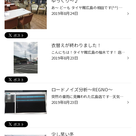
ゆっくり〜♪
あ〜 どーも タイヤ館広島の相田です(^^) カープの試合昨日は残念でした。降雨コールド負け・・・ 今日からドラゴンズ戦床田投手に頑張ってもらいましょう！ それはそうと、タイヤ館広島では お客様が快適にくつろいでいただけるスペースがございます。 女性お一人様でも安心していただけます(＾＾)...
2019年8月24日
衣替えが終わりました！
こんにちは！タイヤ館広島の柚木です！ 店外のタイヤコーナーを夏タイヤから冬タイヤに衣替えをしました！ホイールもいろいろな大きさが取り揃えてあるので、困ることなしです！
2019年8月23日
ロードノイズ分析～REGNO～
突然の豪雨に見舞われた広島店です…天気予報は見ないと行けませんね… 夕立などの影響でいつもより路面が滑りやすくなっていることがありますので、タイヤ溝が不安な方はゆめゆめお気をつけくださいませ… さて、先日ようやく待望のタイヤ『REGNO GR-XⅡ』を注文しました…！ 最後までPOTENZAと迷ったの...
2019年8月23日
少し早い冬