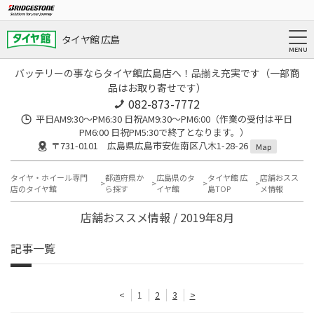
タイヤ館 広島
バッテリーの事ならタイヤ館広島店へ！品揃え充実です（一部商
品はお取り寄せです）
082-873-7772
平日AM9:30～PM6:30 日祝AM9:30〜PM6:00（作業の受付は平日
PM6:00 日祝PM5:30で終了となります。）
〒731-0101 広島県広島市安佐南区八木1-28-26
Map
タイヤ・ホイール専門
都道府県か
広島県のタ
タイヤ館 広
店舗おスス
店のタイヤ館
ら探す
イヤ館
島TOP
メ情報
店舗おススメ情報 / 2019年8月
記事一覧
<
1
2
3
>