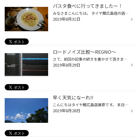
パスタ食べに行ってきましたー！
みなさまこんにちは。 タイヤ館広島店の店長の松村です。 朝晩が少しずつ涼しくなってきており、秋を感じる今日この頃ですが、みなさまいかがおすごしでしょうか？ ワタクシは… 秋が近づくにつれ、食欲も高まってきています(笑) 先日、パスタを食べにドライブしてきました！ １時間程度ドライブした...
2019年8月31日
ロードノイズ比較～REGNO～
さて、前回の記事の続きを書かせて頂きます！ 交換前のタイヤとブリヂストンの『レグノ』のロードノイズ比較を行いました！ 結果はこちら！！ ※車内の助手席足元での録音なので純粋なロードノイズではありません。 わかりやすいようにモノにコンバートして整理してみました！ 波形で見れば一目瞭然...
2019年8月29日
早く天気になーれ!!
こんにちはタイヤ館広島店兼原です。 本日は、大変な雨のため、皆さんお困りだと思います。自分も雨で、通勤が大変でした 車を使用される方も多いと思いますが、タイヤの点検や車の点検をしっかりしてくださいね 雨ばかりなので、晴れた空を見ていただけたらと思います。
2019年8月28日