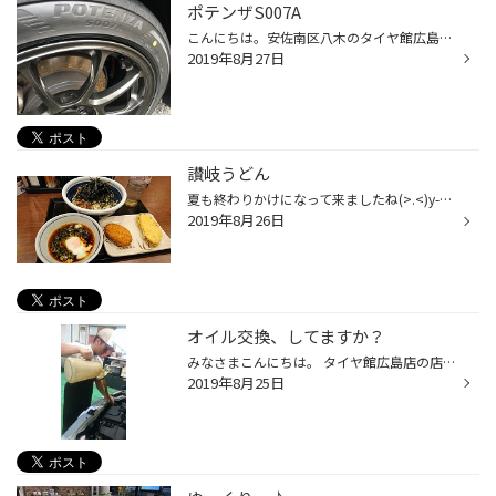
ポテンザS007A
こんにちは。安佐南区八木のタイヤ館広島の澤井です。 ポテンザS007Aに履き替えて一週間以上経ちました。高速道路も走って、ある程度このタイヤの性格も分かってきましたので、レビューしたいと思います。 まず一般道ですが、乗り心地は固めです(汗)。 段差や凹凸をよく拾います。 特に以前はレグノ...
2019年8月27日
讃岐うどん
夏も終わりかけになって来ましたね(>.<)y-~ まだまだ残暑ではありますが 久しぶりに丸亀製麺に行ってきましたぁ♪ 美味しいうどんを食べる幸せ感いっぱいの オッサンであります (*´ω｀*)
2019年8月26日
オイル交換、してますか？
みなさまこんにちは。 タイヤ館広島店の店長の松村です。 みなさま、お盆に遠出されましたか？ そのあと、お車のケアはされましたか？ 例えば、エンジンオイル交換。 お出掛け前もしくはお出掛け後にされましたか？ エンジンオイルは、3000㎞～5000㎞走ったら交換時期です！ みなさまのお車の走行距...
2019年8月25日