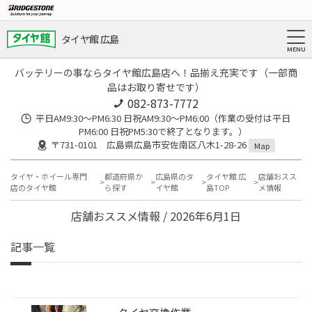
タイヤ館 広島
バッテリーの事ならタイヤ館広島店へ！品揃え充実です（一部商
品はお取り寄せです）
082-873-7772
平日AM9:30～PM6:30 日祝AM9:30〜PM6:00（作業の受付は平日
PM6:00 日祝PM5:30で終了となります。）
〒731-0101 広島県広島市安佐南区八木1-28-26
Map
タイヤ・ホイール専門
都道府県か
広島県のタ
タイヤ館 広
店舗おスス
店のタイヤ館
ら探す
イヤ館
島TOP
メ情報
店舗おススメ情報 / 2026年6月1日
記事一覧