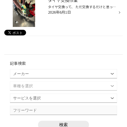
タイヤ交換作業
タイヤ交換って、 ただ交換するだけと思ってませんか？ Ҩ(´-ω-｀) 実は専用工具を使いながら、 1本ずつ丁寧に作業しています(^^) 今回はBRIDGESTONE FINESSAを装着 最後は空気圧もしっかり調整d(˙꒳​˙* ) 安心・安全に走って頂けるよう、 細かい部分まで丁寧に作業しています(^^)
2026年6月1日
記事検索