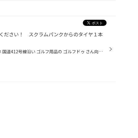
ください！ スクラムパンクからのタイヤ１本
みなさん、こんにちは！ 厚木市 林 国道412号線沿い ゴルフ用品の ゴルフドゥ さん向かいの タイヤ館厚木店 ざわちん です(*´◒`*) 本日は マツダ スクラムワゴン の パンクからのタイヤ交換 をご紹介いたします(#^.^#) こちらのお客様は パンクをしてスタンドで直してもらったけどどうかな？ とご来...