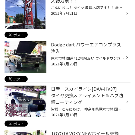
大総力祭！！
こんにちは！ タイヤ館 厚木店です！！ 暑い日が続いていますが当店は元気に営業中です♪ そんな暑い中ではありますが、2021年7月17日～2021年8月1日の期間セールになります。 お手頃なタイヤホイールセット！ 足回りキャンペーンも実施中です♪ この機会に愛車のイメージチェンジはいかがですか？
2021年7月21日
Dodge dart パワーエアコンプラス
注入
厚木市林 国道412号線沿い ワイルドワンさん隣の タイヤ館厚木店 小川です。 皆様、当店のホームページをご覧いただきありがとうございます。 本日は Dodge dart に ワコーズ パワーエアコンプラス を注入しました。 エアコン関係をやり直しガスもしっかりはいっていたのですが、 冷えに物足りない...
2021年7月20日
日産 スカイライン[DAA-HV37]
タイヤ交換＆アライメント＆ハブ防
錆コーティング
皆様、こんにちは。 神奈川県厚木市林 国道412号線沿い ワイルドワンさん隣の タイヤ館厚木店 山ちゃん です(*‘∀‘) 当店のホームページをご覧いただき、ありがとうございます♪ 本日のお車はこちら ↓ 日産 スカイライン[DAA-HV37] です！ 本日は タイヤ4本交換：ポテンザS001 RFT 225/55R17 と アラ...
2021年7月18日
TOYOTA VOXY NEWホイール交換