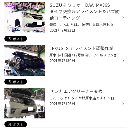
SUZUKI ソリオ［DAA−MA36S］
タイヤ交換＆アライメント＆ハブ防
錆コーティング
皆様、こんにちは。 神奈川県厚木市林 国道412号線沿い ワイルドワンさん隣の タイヤ館厚木店 山ちゃん です(*‘∀‘) 当店のホームページをご覧いただき、ありがとうございます♪ 本日のお車はこちら ↓ SUZUKI ソリオ[DAA-MA 36S] です！ 本日は タイヤ4本交換：ネクストリー 165／65R15 と アライメ...
2021年7月31日
LEXUS IS アライメント調整作業
厚木市林 国道412号線沿い ワイルドワンさん隣の タイヤ館厚木店 小川です。 皆様、当店のホームページをご覧いただきありがとうございます。 本日は LEXUS IS の アライメント調整作業 を行いました。 車がまっすぐ進まないと相談を頂きました。 そこでアライメント不良の可能性を疑い測定を行いま...
2021年7月30日
セレナ エアクリーナー交換
こんにちは！ タイヤ館厚木店です！ 本日は日産 セレナのエアクリーナー交換です。 ボンネット奥にあるためカバー等を外していきます。 赤丸の部分にフィルターが入っています。 外してみると… 比較的綺麗でしたが新品と比べると やはり差がありますね！ 新品に入れ替え作業終了です♪ ご利用頂きあ...
2021年7月26日