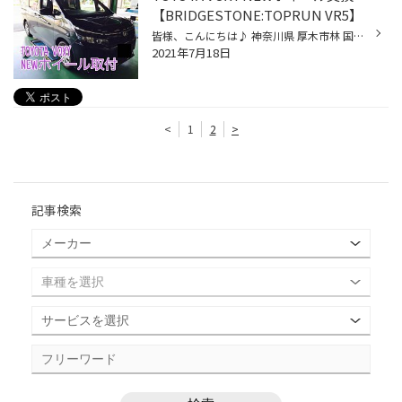
【BRIDGESTONE:TOPRUN VR5】
皆様、こんにちは♪ 神奈川県 厚木市林 国道412号線沿い ワイルドワンさん隣の タイヤ館厚木店 山ちゃん です〜(●´ω｀●) この度は、当店のホームページをご覧いただきありがとうございます！ 本日は TOYOTA VOXY に BRIDGESTONE オリジナルホイール：TOPRUN VR5 15インチ を 装着しました〜。 今回...
2021年7月18日
<
1
2
>
記事検索