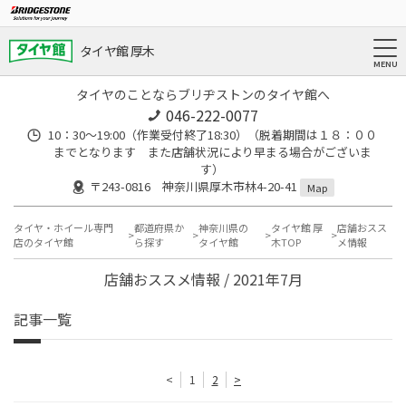
タイヤ館 厚木
タイヤのことならブリヂストンのタイヤ館へ
046-222-0077
10：30～19:00（作業受付終了18:30）（脱着期間は１８：００
までとなります また店舗状況により早まる場合がございま
す）
〒243-0816 神奈川県厚木市林4-20-41
Map
タイヤ・ホイール専門
都道府県か
神奈川県の
タイヤ館 厚
店舗おスス
店のタイヤ館
ら探す
タイヤ館
木TOP
メ情報
店舗おススメ情報 / 2021年7月
記事一覧
<
1
2
>