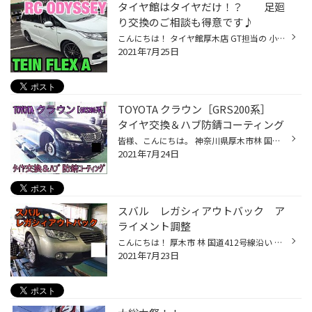
タイヤ館はタイヤだけ！？ 足廻
り交換のご相談も得意です♪
こんにちは！ タイヤ館厚木店 GT担当の 小野澤です(^^♪ 当店は 「タイヤ館」という名前ですが 足廻り交換などのご相談も大得意です！ 一例として ホンダ オデッセイ こちらのお客様は ご両親も乗せるとのことで 「乗り心地が悪くない車高調」 とのご要望で TEIN FLEX A を取り付けさせていただきま...
2021年7月25日
TOYOTA クラウン［GRS200系］
タイヤ交換＆ハブ防錆コーティング
皆様、こんにちは。 神奈川県厚木市林 国道412号線沿い ワイルドワンさん隣の タイヤ館厚木店 山ちゃん です(*‘∀‘) 当店のホームページをご覧いただき、ありがとうございます♪ 本日のお車はこちら ↓ TOYOTA クラウン[GRS200系] です！ 本日は タイヤ4本交換：ポテンザS007A 225／45R18 と ハブの...
2021年7月24日
スバル レガシィアウトバック ア
ライメント調整
こんにちは！ 厚木市 林 国道412号線沿い WILD-1 さん横の タイヤ館厚木店 小野澤です(((o(*ﾟ▽ﾟ*)o))) 当店のホームページをご覧いただきありがとうございます！ 本日は スバル レガシィアウトバック のアライメント調整事例をご紹介します♪ こちらのお客様は、お車をぶつけられてしまった為 一度ア...
2021年7月23日