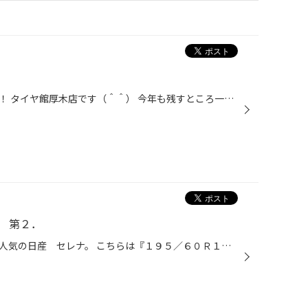
クリスマスでも営業しております！ タイヤ館厚木店です（＾＾） 今年も残すところ一週間ですね、、、年末に向けて大掃除はされてますか？ 山山は愛車のココアを洗車してもらい（父に） 愛車の７１を乗り回しております♪（乗るごとにｶﾞｿﾘﾝが・・・） お店にはスタッドレスタイヤを取り付ける方が来店...
編 第２．
２台目は、ファミリーカーとして人気の日産 セレナ。 こちらは『１９５／６０Ｒ１６』のサイズにて取り付けしてますが、 インチダウンの『１９５／６５Ｒ１５』でも取り付け可能です（＾＾） #神奈川県、厚木市、林、タイヤ館、タイヤ専門店、ブリヂストン、ブリザック、VRX、スタッドレス、アルミ...