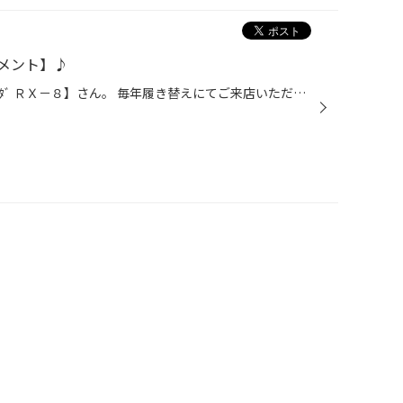
メント】♪
１２月最初のアライメントは【ﾏﾂﾀﾞ ＲＸ－８】さん。 毎年履き替えにてご来店いただいてます。 本日は、冬タイヤへの履き替えと一緒にアライメントを実施致しました！ 夏は夏、冬は冬のサイズでアライメントするとタイヤ性能が発揮できますよ～（＊＾＾＊）