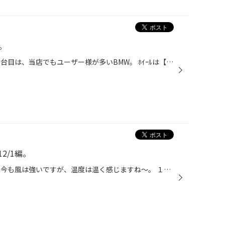
。
本日も即付け実施中です！ まず１台目は、当店でもユーザー様が多いBMW。 ﾎｲｰﾙは【ﾎﾞﾙﾍﾞｯﾄ】です。 #神奈川県、厚木市、林、タイヤ館、タイヤ専門店、ブリヂストン、ブリザック、VRX、スタッドレス、アルミセット、無料安全点検、オイル、オイルエレメント、バッテリー、エアコンフィルター、ライト...
2/1編。
今日は比較的暖かい一日でした。 今も風は強いですが、温度は温く感じますね～。 １２月に入ると履き替えの件数が多くなることが予想されます。 あと少し予約枠がありますので、まだ未装着の方はお早めに！！ 今日の１台↓ 日産 ｼﾞｭｰｸ さんにて、ＶＲＸ＋Ｒ７セットお取付。