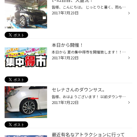
皆様、こんにちは。 じっとりと暑く、雨も降ってきましたね、、、。 有り難いことに、お店は昨日今日と混みあっております～。 オイル交換、ローテーションにてご来店の方、 一番多いのはタイヤ交換でのご来店です（＾＾） タイヤ館ではタイヤ交換時の【アライメント】をおすすめしています♪ ビアン...
2017年7月23日
本日から開催！
本日から 夏の集中得市を開催致します！！ 夏の連休前に、車のコンディションを整えませんか？ まずは無料の安全点検、タイヤの空気圧点検からどうぞ（＊＾＾＊） #タイヤ館、タイヤ館厚木、ブリヂストン、タイヤ、直営店、神奈川県、厚木市、林、無料安全点検、空気圧点検、窒素点検、アルミ、オイ...
2017年7月22日
セレナさんのダウンサス。
皆様、おはようございます！ 以前ダウンサス交換をさせていただいたセレナさんのフラッシュ、できました♪ まずはフロントから↓ こちらはリア↓ 今回は【エスペリア】といったメーカーさんのダウンサスを取付けました。 全体的に車高が下がったかな？（＾＾＊） #エスペリア、ダウンサス、セレナＦＣ2...
2017年7月22日
最近有名なアトラクションに行って