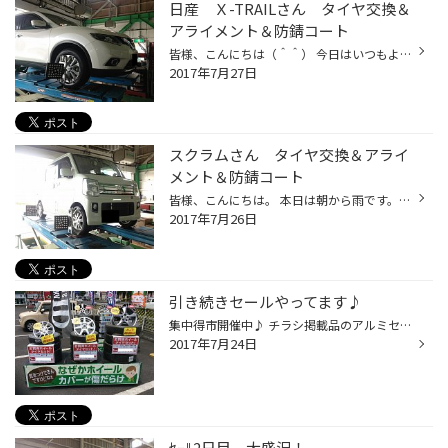
日産 Ｘ-TRAILさん タイヤ交換＆
アライメント＆防錆コート
皆様、こんにちは（＾＾） 今日はいつもより涼しく感じられますね～ で、す、が！ 風は強いので注意してくださいね～！！ (あ、お店前の道路で洗濯物飛んでる；) こちら日産 X-TRAILさん。 一番新しいモデルかと思われます～。 PITに入ったら絶対おすすめ！防錆コート(ハブ)を行いました～。 今回装...
2017年7月27日
スクラムさん タイヤ交換＆アライ
メント＆防錆コート
皆様、こんにちは。 本日は朝から雨です。 ゲリラ豪雨も各地で発生してますので、お出掛けの際はお気をつけくださいね！ そんな本日１台目は、マツダ スクラムさん。 ↓ 今回は、新車装着タイヤからPlayz PX-Cへ交換しました！ ↓ サイズは【165/60R14】になりますよ～。 #タイヤ館、タイヤ館厚木、ブ...
2017年7月26日
引き続きセールやってます♪
集中得市開催中♪ チラシ掲載品のアルミセット在庫揃ってます、 即付け対応可能となってますよー♪ アルミ ⇒ トップランシリーズ タイヤ ⇒ デイトン ＤＴ30
2017年7月24日
ｾｰﾙ2日目、大盛況！