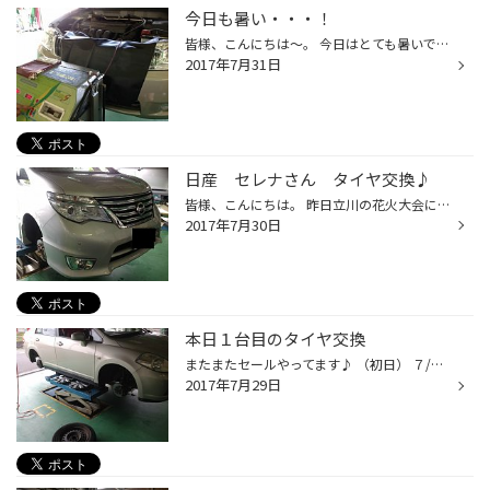
今日も暑い・・・！
皆様、こんにちは～。 今日はとても暑いですね； 気温も34℃ちかくいくそうなので、水分補給お忘れなく～～！！！ 只今トヨタ カローラ さんにてATFオイル交換中です♪ 一緒にタイヤ交換もしております。 ↓ レグノGR-XI 185/70R14 4本 先週末はパンクのお客様が多く来店されました、、、。 空気圧点...
2017年7月31日
日産 セレナさん タイヤ交換♪
皆様、こんにちは。 昨日立川の花火大会に行きましたが、雨で楽しめなかった山山です、、、。 (↑来年こそリベンジします！) 本日も雨でジメジメとした気候ですが、厚木店はフレッシュ！？に営業しておりますよ（＾＾＊） 只今セレナさんの作業中です～。 バランスとってます↓ #タイヤ館、タイヤ館厚...
2017年7月30日
本日１台目のタイヤ交換
またまたセールやってます♪ （初日） ７/２９～８/６ 迄 チラシ商材デイトンで４本交換、ハブ防錆、オイル交換、バッテリー交換、 を作業致しました、これで安心して走行頂けるかと思います♪ ありがとうございました。
2017年7月29日