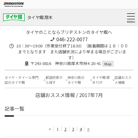
タイヤ館 厚木
タイヤのことならブリヂストンのタイヤ館へ
046-222-0077
10：30～19:00（作業受付終了18:30）（脱着期間は１８：００
までとなります また店舗状況により早まる場合がございま
す）
〒243-0816 神奈川県厚木市林4-20-41
Map
タイヤ・ホイール専門
都道府県か
神奈川県の
タイヤ館 厚
店舗おスス
店のタイヤ館
ら探す
タイヤ館
木TOP
メ情報
店舗おススメ情報 / 2017年7月
記事一覧
<
1
2
3
4
>