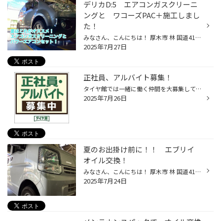
デリカD:5 エアコンガスクリーニ
ングと ワコーズPAC＋施工しまし
た！
みなさん、こんにちは！ 厚木市 林 国道412号線沿い WILD-1 さん横の タイヤ館厚木店 ざわちん です(*´◒`*) 本日は 三菱 デリカ D：５ の エアコンガスクリーニング＆パワーエアコンセット施工 をご紹介いたします(#^.^#) こちらのお客様は エアコンが暑い・・・(;・∀・) とご来店されました 「エア...
2025年7月27日
正社員、アルバイト募集！
タイヤ館では一緒に働く仲間を大募集しております♪” タイヤ館では正社員・アルバイト共に募集中です!! 和気あいあいと明るい仕事場で仕事内容は主に販売・ピット作業など。 （※雇用形態などにより異なります。） タイヤの袋詰やピット清掃等の簡単な作業もありますので、未経験の方でも安心してくだ...
2025年7月26日
夏のお出掛け前に！！ エブリイ
オイル交換！
みなさん、こんにちは！ 厚木市 林 国道412号線沿い WILD-1 さん横の タイヤ館厚木店 ざわちん です(*´◒`*) 本日は スズキ エブリイ の オイル交換 をご紹介いたします(#^.^#) こちらのお客様は 夏になり車を使用するときにトラブりたくないので 定期交換をしたい とご来店されました 今回使用する...
2025年7月24日