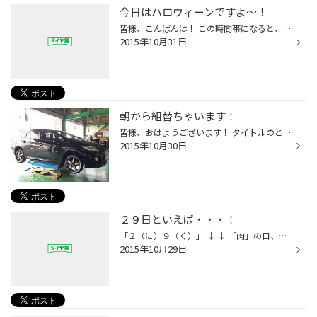
今日はハロウィーンですよ～！
皆様、こんばんは！ この時間帯になると、かなり寒くなってきましたね（－－；） 山山もジャンパー、出して着こんでおります！ 今日は世間では『ハロウィーン』です♪ 「ﾄﾘｯｸ ｵｱ ﾄﾘｰﾄ！」 お菓子、貰えましたか（＾＾＊）！？ 山山は自分にﾌﾟﾚｾﾞﾝﾄしましたよ（笑） 帰りましたら、、、もらいたいも...
2015年10月31日
朝から組替ちゃいます！
皆様、おはようございます！ タイトルのとおり、今日は組替作業から始まりました～！ プリウスさんには『ポテンザ Ｓ００１』を♪ そしてそして～～！ １１月から本格的なスタッドレスシーズンがやってまいりますぅ～～！！ 今から準備準備です（＾＾；） 段取り、しっかりしていきますよ～～♪\\（...
2015年10月30日
２９日といえば・・・！
「２（に）９（く）」 ↓ ↓ 「肉」の日、ですよね！ １０月もあと３日！ ハロウィンも控えてますし、楽しく過ごしたいですね（＾＾＊） 厚木店では、山山が不調ながらも「に～くぅ～；；」と呻いております・・・笑）
2015年10月29日