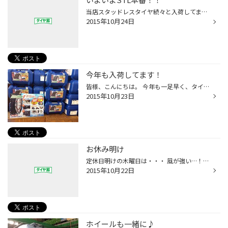
当店スタッドレスタイヤ続々と入荷してます。 予約も多数頂きました♪この時期から１２月の予約 が入っているんです！！ハイシーズンに取り付け、 ご購入希望のお客様、お急ぎ下さい、、、 随時予約受付中です。 （藤井）
2015年10月24日
今年も入荷してます！
皆様、こんにちは。 今年も一足早く、タイヤチェーンが入荷致しました！ 軽自動車～ミニバンサイズまで、幅広く展開している『ECO MESHⅡ』は、 取り付けも楽々♪ 在庫があるうちに、お買い求めくださいね（＾＾＊）
2015年10月23日
お休み明け
定休日明けの木曜日は・・・ 風が強い…！！ 気温はそんなに低くないのになぁ（－－；） じわじわと冬が近づいている証拠、ですかね。 １０月もあと少しなせいか、スタッドレスタイヤのお見積りが多くなってきました～。 予約待ちなサイズもあるので、お早めに～！
2015年10月22日
ホイールも一緒に♪