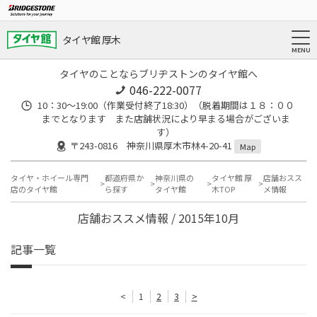
タイヤ館 厚木
タイヤのことならブリヂストンのタイヤ館へ
046-222-0077
10：30～19:00（作業受付終了18:30）（脱着期間は１８：００
までとなります また店舗状況により早まる場合がございま
す）
〒243-0816 神奈川県厚木市林4-20-41
Map
タイヤ・ホイール専門
都道府県か
神奈川県の
タイヤ館 厚
店舗おスス
店のタイヤ館
ら探す
タイヤ館
木TOP
メ情報
店舗おススメ情報 / 2015年10月
記事一覧
<
1
2
3
>