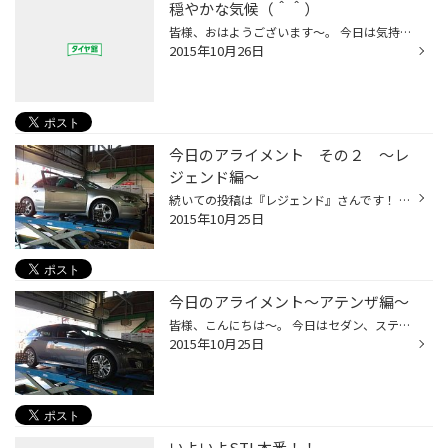
穏やかな気候（＾＾）
皆様、おはようございます～。 今日は気持ちの良い秋晴れですね！ 吹き付ける風は冷たいですが、、、 そういえば、もうすぐハロウィーンですね（＾＾＊） パーティーや仮装を楽しむ方も多そうですよね！ タイヤ館厚木店では～～～～～～～いつも通り、でいきます！（笑） ハロウィーンが終わるとク...
2015年10月26日
今日のアライメント その２ ～レ
ジェンド編～
続いての投稿は『レジェンド』さんです！ こちらのお車は、パンクでのご来店でした。 （タイヤがバーストしてしまったそうです・・・；） 前輪２本を レグノＧＲ-ＸＩ に交換し、 そのままアライメントです（＊＾＾＊） 貴重な車体下、、、こちらも撮ってあります！ なんで撮っているのかって？ ...
2015年10月25日
今日のアライメント～アテンザ編～
皆様、こんにちは～。 今日はセダン、ステーションﾜｺﾞﾝ系のアライメントが続いております！ 最初は『アテンザ』さんから！ 本日、レグノＧＲ－ＸＩにタイヤ交換か～ら～の アライメント となりました♪\（＾＾＊）/ 今日は車体の下も撮ってあります。 普段なかなか見れない車体下、、、貴重な一枚か...
2015年10月25日
いよいよSTL本番！！