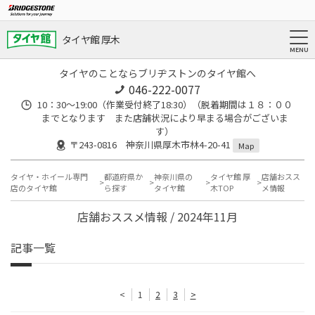
タイヤ館 厚木
タイヤのことならブリヂストンのタイヤ館へ
046-222-0077
10：30～19:00（作業受付終了18:30）（脱着期間は１８：００
までとなります また店舗状況により早まる場合がございま
す）
〒243-0816 神奈川県厚木市林4-20-41
Map
タイヤ・ホイール専門
都道府県か
神奈川県の
タイヤ館 厚
店舗おスス
店のタイヤ館
ら探す
タイヤ館
木TOP
メ情報
店舗おススメ情報 / 2024年11月
記事一覧
<
1
2
3
>