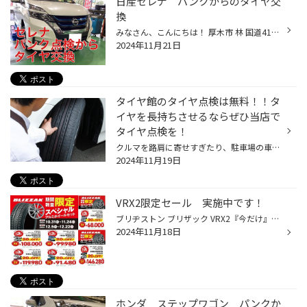
日産セレナ パンクからのタイヤ交
換
みなさん、こんにちは！ 厚木市 林 国道412号線沿い ゴルフ用品の ゴルフドゥ さん向かいの タイヤ館厚木店 小野澤 です(*´◒`*) 本日は 日産 セレナ の パンクからのタイヤ交換 をご紹介いたします(#^.^#) こちらのお客様は 春にタイヤを交換したけど 週に１回はタイヤがぺっちゃんこになる とご来...
2024年11月21日
タイヤ館のタイヤ点検は無料！！タ
イヤを長持ちさせるならぜひ当店で
タイヤ点検を！
クルマを路肩に寄せすぎたり、駐車場の車止めにぶつけたりして、 お気に入りのホイールを傷つけてしまったという経験は、多くの方がお持ちなのではないでしょうか。 とっても残念な気持ちになりますが、そんなときタイヤも気にかけていらっしゃいますか？ また、タイヤの“見える側”にはワックスをき...
2024年11月19日
VRX2限定セール 実施中です！
ブリヂストン ブリザック VRX2『今だけ』数量限定スペシャルプライスでご提供！ 【期間】10月31日(木)～11月24日(日) ■ブリヂストン ブリザック VRX2 最大20％OFF！ ※通常店頭表示価格より ★155/65R14 ワゴンR、N-BOX、タント ★175/65R15 アクア、フィット、キューブ など ★185/60R15 シエンタ、ア...
2024年11月18日
ホンダ ステップワゴン パンクか