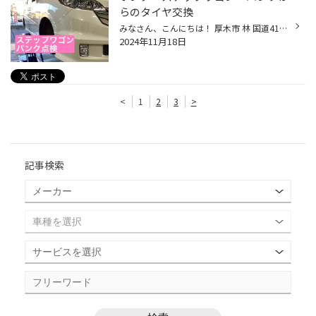
らのタイヤ交換
みなさん、こんにちは！ 厚木市 林 国道412号線沿い ゴルフ用品の ゴルフドゥ さん向かいの タイヤ館厚木店 小野澤 です(*´◒`*) 本日は ホンダ ステップワゴン の パンク点検からのタイヤ交換 をご紹介いたします(#^.^#) こちらのお客様は パンクをしたみたい とご来店されました タイヤを点検する...
2024年11月18日
<
1
2
3
>
記事検索