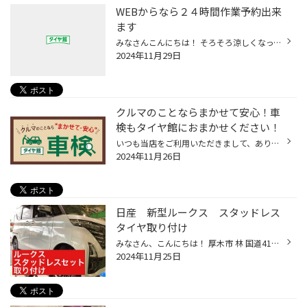
WEBからなら２４時間作業予約出来
ます
みなさんこんにちは！ そろそろ涼しくなってきて スタッドレスタイヤに履き替えを考え始める時期だと思います そこで、みなさん WEB予約はご存じですか？ シーズンに入ってしまうと 店舗も混雑してしまう為 お電話が繋がりにくい状態になります！ そんな時は、WEB予約！！ 当店でお預かりしているお...
2024年11月29日
クルマのことならまかせて安心！車
検もタイヤ館におまかせください！
いつも当店をご利用いただきまして、ありがとうございます。 突然ですが、 タイヤ館でおクルマの車検も取り扱っていることご存じですか？ タイヤ館といえば、タイヤ専門店というイメージから、 タイヤを購入するだけのお店というイメージを持たれているお客様も多く、 車検も取り扱っていることをお...
2024年11月26日
日産 新型ルークス スタッドレス
タイヤ取り付け
みなさん、こんにちは！ 厚木市 林 国道412号線沿い WILD-1 さん横の タイヤ館厚木店 小野澤 です(*´◒`*) 本日は 日産 ルークス の スタッドレスタイヤ取り付け をご紹介いたします(#^.^#) こちらのお客様は 車を買ったのでそろそろ スタッドレスタイヤを準備したい とご来店されました お話をお伺...
2024年11月25日