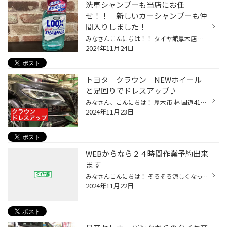
洗車シャンプーも当店にお任
せ！！ 新しいカーシャンプーも仲
間入りしました！
みなさんこんにちは！！ タイヤ館厚木店 用品担当の ざわちんです(^^)/ 本日は、新しい人気のシャンプーが 新たに仲間入りしました！！ LOOX COOL シャンプー このカーシャンプーも世間では好評の お手軽価格カーシャンプーです！！ これで当店の洗車用品も揃ってきました(^^)/ カーシャンプーだけ...
2024年11月24日
トヨタ クラウン NEWホイール
と足回りでドレスアップ♪
みなさん、こんにちは！ 厚木市 林 国道412号線沿い WILD-1 さん横の タイヤ館厚木店 小野澤 です(*´◒`*) 本日は トヨタ クラウン の 車高調取り付けとホイールセット取り付けでドレスアップ をご紹介いたします(#^.^#) こちらのお客様は 新しい車を買ったので、カッコよくしたい とご来店されまし...
2024年11月23日
WEBからなら２４時間作業予約出来
ます
みなさんこんにちは！ そろそろ涼しくなってきて スタッドレスタイヤに履き替えを考え始める時期だと思います そこで、みなさん WEB予約はご存じですか？ シーズンに入ってしまうと 店舗も混雑してしまう為 お電話が繋がりにくい状態になります！ そんな時は、WEB予約！！ 当店でお預かりしているお...
2024年11月22日