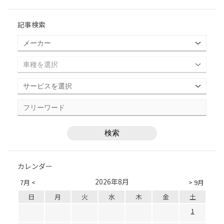
記事検索
カレンダー
2026年8月
7月 <
> 9月
日
月
火
水
木
金
土
1