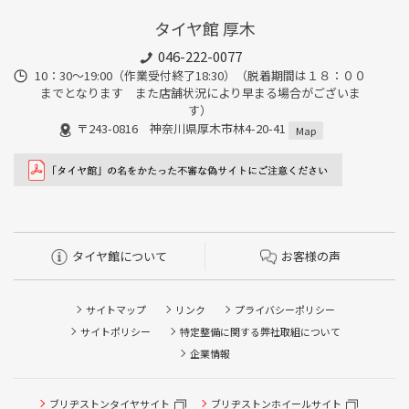
タイヤ館 厚木
046-222-0077
10：30～19:00（作業受付終了18:30）（脱着期間は１８：００
までとなります また店舗状況により早まる場合がございま
す）
〒243-0816 神奈川県厚木市林4-20-41
Map
タイヤ館について
お客様の声
サイトマップ
リンク
プライバシーポリシー
サイトポリシー
特定整備に関する弊社取組について
企業情報
ブリヂストンタイヤサイト
ブリヂストンホイールサイト
タイヤ点検・安全点検/タイヤ履き替え/オイル交換/その他