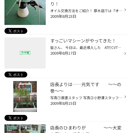
り！
オイル交換方法をご紹介！ 厚木店では『オイルブリーダー』を使用します。 この『オイルブリーダー』は、オイル完全抜き取り装置です。 白のU字フックをオイルバンにさし、エアーホースをつないで吸引します。 普通の下抜きでは、取り除けない汚れたオイルを抜き取ることが出来るのです！ ♪⌒ヽ(*ﾟOﾟ...
2009年8月23日
すっごいマシーンがやってきた！
皆さん、 今日は、最近導入した ATF/CVT交換マシーン その名も 「エコダッシュ５」 を使って点検から交換までの一部始終を紹介したいと思います。 点検方法は、エコダッシュ５が、５つのセンサーを使い、オイルの状態を診断してくれます。 カネコスタッフの愛車を点検してみたところ、 「エコダッ...
2009年8月17日
店長よりは……元気です ～～の
巻～～
写真①渡邊スタッフ 写真②小野澤スタッフと小野スタッフ 写真③金子スタッフ ガーデニング初心者なので、アドバイスをいただければと思います。
2009年8月15日
店長のひまわりが ～～大変