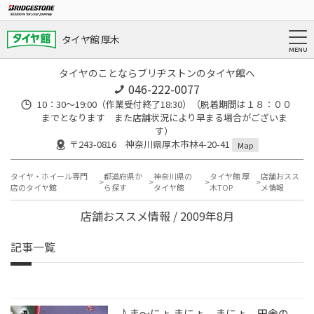
タイヤ館 厚木
タイヤのことならブリヂストンのタイヤ館へ
046-222-0077
10：30～19:00（作業受付終了18:30）（脱着期間は１８：００
までとなります また店舗状況により早まる場合がございま
す）
〒243-0816 神奈川県厚木市林4-20-41
Map
タイヤ・ホイール専門
都道府県か
神奈川県の
タイヤ館 厚
店舗おスス
店のタイヤ館
ら探す
タイヤ館
木TOP
メ情報
店舗おススメ情報 / 2009年8月
記事一覧
♪ま～にょ まにょ まにょ 田舎の