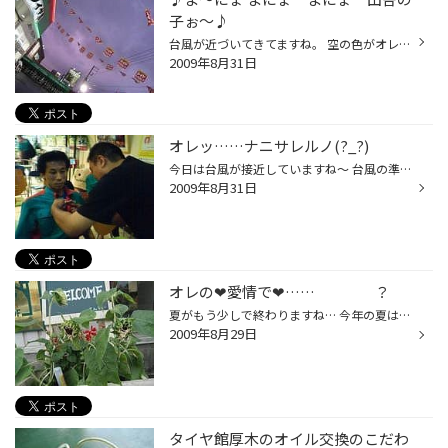
子ぉ～♪
台風が近づいてきてますね。 空の色がオレンジからムラサキそして黒に変化しました。 そんななか、PITから歌が聞こえてきたので、耳をすまして聴いていると ♪♪ま～にょ まにょ まにょ 田舎の子ぉ～ まんまるお腹のおばちゃん♪ ❤まにょ ZAWAが だ～い好き❤ キャッ♪((└|o^▽^o|┐))((┌|o^▽^o|┘))キ...
2009年8月31日
オレッ……ナニサレルノ(?_?)
今日は台風が接近していますね～ 台風の準備は大丈夫ですか？？ 昨日のハナシなのですが… スタッフ全員で、閉店後あるところに出かけました。 そこでなにをしたかというと。 ★スタッドレスタイヤの勉強会です★ まだ冬まで数か月ありますが、もうお店では準備しないといけないのです！ ブリヂストン...
2009年8月31日
オレの❤愛情で❤…… ？
夏がもう少しで終わりますね… 今年の夏はどう過ごされましたか？ なにかに熱中しましたか？ 厚木店では、花を育てることに燃えていました！ あさがお、サルビアがきれいに花を咲かせていたのに 店長のヒマワリだけが カっ枯れていたぁのに…… なんと元気を取り戻して新たに花を咲かせました❤ 店長は...
2009年8月29日
タイヤ館厚木のオイル交換のこだわ