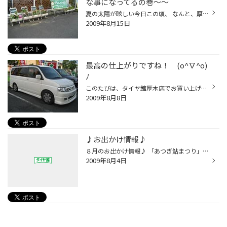
な事になってるの巻～～
夏の太陽が眩しい今日この頃、 なんと、厚木店にお花畑！？が完成しました！！ スタッフ一人一人が専用の鉢を持ち、育てています。 誰が、一番きれいに花を育てることができるのかっ！ もチェックしてください☆ （*^_^*） ～花の紹介～ 福地店長 →→ひまわり＆サルビア 西山副店長 →→けいと...
2009年8月15日
最高の仕上がりですね！ (o^∇^o)
ﾉ
このたびは、タイヤ館厚木店でお買い上げ頂きまして 誠にありがとうございます。 今回、ホンダのステップワゴンに１８インチを取り付けました！ Ｕ＼(●~▽~●)Уイェーイ！ ホイールはボルテック エクストリーム F-5 18×7.5Jインセット＋53 タイヤはファイアストーン ワイドオーバル 225/40R18 XL を装...
2009年8月8日
♪お出かけ情報♪
８月のお出かけ情報♪ 「あつぎ鮎まつり」 厚木の夏のビッグイベントが8月7日(金)から9日(日)までの3日間で開催されます。 ８日（土）の大花火大会は打上げ総数約10,000発！！ 花火(,,・e・)pー━*＊※*⌒* 「宮ヶ瀬ふるさとまつり」 ８月１５日（土） 今年で第２６回を迎える宮ヶ瀬ふるさとまつり花火...
2009年8月4日