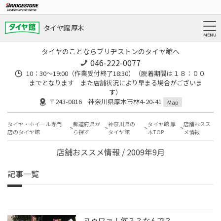
タイヤ館 厚木
タイヤのことならブリヂストンのタイヤ館へ
046-222-0077
10：30～19:00（作業受付終了18:30）（脱着期間は１８：００
までとなります また店舗状況により早まる場合がございま
す）
〒243-0816 神奈川県厚木市林4-20-41
Map
タイヤ・ホイール専門
都道府県か
神奈川県の
タイヤ館 厚
店舗おスス
店のタイヤ館
ら探す
タイヤ館
木TOP
メ情報
店舗おススメ情報 / 2009年9月
記事一覧
ヌゥワァ！何？？なんで？