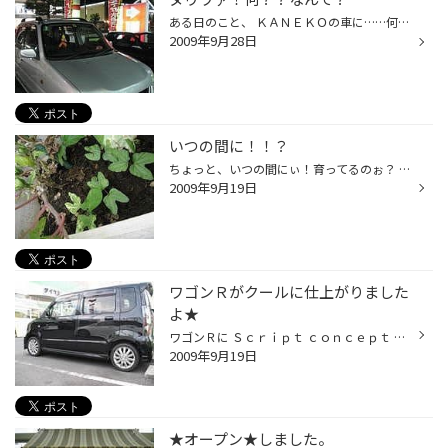
ある日のこと、 ＫＡＮＥＫＯの車に……何かいる！ 近づいて見てみると、 （￣ー￣?）.....??ｱﾚ?? ミラーにキラキラ光るものが★ そして、赤いコロコロした物体が！ ものすっごいエネルギーを放っているヒーローが！ 朝と違うよ… なぜ？なぜだ？ 前々から 商用車のようだとか，女性の車ぽっくないとか…...
2009年9月28日
いつの間に！！？
ちょっと、いつの間にぃ！育ってるのぉ？ 私の朝顔さん！！ 私が研修に行ってる間にぃーーーー いつの間にやら種が落ち、そこから芽が出て、双葉になり… これから秋の花を植えかえようと思っていたのにな～ 秋でも朝顔は育つのでしょうか？
2009年9月19日
ワゴンＲがクールに仕上がりました
よ★
ワゴンＲに Ｓｃｒｉｐｔ ｃｏｎｃｅｐｔ ｂｙ ＳＴＥＥＺ ｽｸﾘﾌﾟﾄ ｺﾝｾﾌﾟﾄ ﾊﾞｲ ｽﾃｨｰｽﾞ を装着しましたよ★ さらにクールになりましたよね★ ホイールサイズ 15×45 4/100＋45 タイヤサイズ 165/50Ｒ15
2009年9月19日
★オープン★しました。