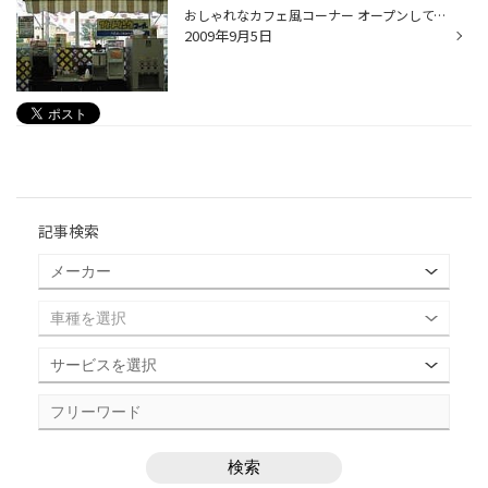
おしゃれなカフェ風コーナー オープンしてました☆ ご案内が遅くなりましたが… サンシェードを取り付けてカフェ ッぽく カフェ風に してみました。 いかがでしょうか？ ～フリードリンクメニュー～ ★日替わりジュース（オレンジ OR りんご) ☆ HOT エスプレッソ ❤ HOT カフェラテ ☆ HO...
2009年9月5日
記事検索