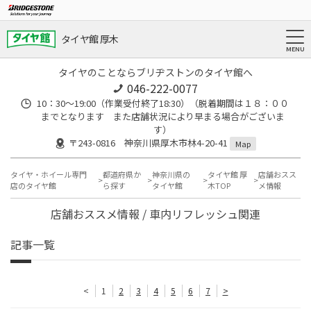
タイヤ館 厚木
タイヤのことならブリヂストンのタイヤ館へ
046-222-0077
10：30～19:00（作業受付終了18:30）（脱着期間は１８：００
までとなります また店舗状況により早まる場合がございま
す）
〒243-0816 神奈川県厚木市林4-20-41
Map
タイヤ・ホイール専門
都道府県か
神奈川県の
タイヤ館 厚
店舗おスス
店のタイヤ館
ら探す
タイヤ館
木TOP
メ情報
店舗おススメ情報 / 車内リフレッシュ関連
記事一覧
<
1
2
3
4
5
6
7
>