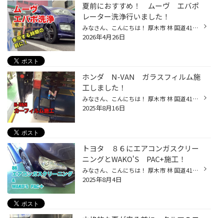
夏前におすすめ！ ムーヴ エバポ
レーター洗浄行いました！
みなさん、こんにちは！ 厚木市 林 国道412号線沿い ゴルフ用品の ゴルフドゥ さん向かいの タイヤ館厚木店 ざわちん です(*´◒`*) 本日は ダイハツ ムーヴ の エバポレーター洗浄 をご紹介いたします(#^.^#) こちらのお客様は 夏前に、エアコンのリフレッシュをしたい とご来店されました そこで、...
2026年4月26日
ホンダ N-VAN ガラスフィルム施
工しました！
みなさん、こんにちは！ 厚木市 林 国道412号線沿い ゴルフ用品の ゴルフドゥ さん向かいの タイヤ館厚木店 ざわちん です(*´◒`*) 本日は ホンダ N-VAN の カーフィルム施工 をご紹介いたします(#^.^#) こちらのお客様は 夏になったので フィルムを貼りたい とご来店され ご予約していただきました...
2025年8月16日
トヨタ ８６にエアコンガスクリー
ニングとWAKO'S PAC+施工！
みなさん、こんにちは！ 厚木市 林 国道412号線沿い WILD-1 さん横の タイヤ館厚木店 ざわちん です(*´◒`*) 本日は トヨタ ８６ に エアコンガスクリーニングとWAKO'S PAC+施工 をご紹介いたします(#^.^#) こちらのお客様は 車を中古で購入したので エアコンガスが気になる・・・ とご来店されまし...
2025年8月4日