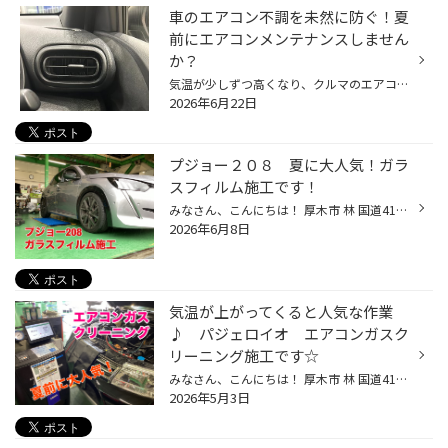
車のエアコン不調を未然に防ぐ！夏
前にエアコンメンテナンスしません
か？
気温が少しずつ高くなり、クルマのエアコンを使用する機会も増えてきていると思います。 是非、夏本番を迎える前におクルマのエアコンのメンテナンスをしませんか？ 【より快適に♪今がおススメ！カーエアコンのメンテナンス】 ■エアコンガスクリーニング おクルマの経年劣化によって、エアコンの効...
2026年6月22日
プジョー２０８ 夏に大人気！ガラ
スフィルム施工です！
みなさん、こんにちは！ 厚木市 林 国道412号線沿い ゴルフ用品の ゴルフドゥ さん向かいの タイヤ館厚木店 ざわちん です(*´◒`*) 本日は プジョー２０８ の ガラスフィルム施工 をご紹介いたします(#^.^#) こちらのお客様は 夏になるしガラスフィルムを貼りたい とご来店されました こちらは業者様...
2026年6月8日
気温が上がってくると人気な作業
♪ パジェロイオ エアコンガスク
リーニング施工です☆
みなさん、こんにちは！ 厚木市 林 国道412号線沿い ゴルフ用品の ゴルフドゥ さん向かいの タイヤ館厚木店 ざわちん です(*´◒`*) 本日は 三菱 パジェロイオ の エアコンガスクリーニング をご紹介いたします(#^.^#) エアコンガスクリーニングと言っても 今、入っているガスをクリーニングするわけ...
2026年5月3日