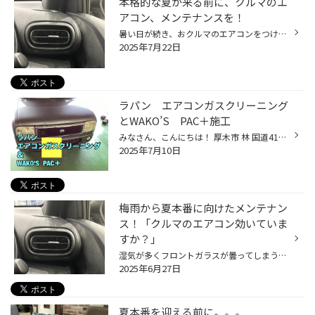
本格的な夏が来る前に、クルマのエ
アコン、メンテナンスを！
暑い日が続き、おクルマのエアコンをつける機会も増えてきていると思います。 今回は暑い夏に向けた、おクルマのエアコン向け、おススメ商品のご紹介です！ 【おクルマのエアコン、メンテナンスにオススメ商品！】 エアコンには、コンプレッサーという、エアコンを動かす心臓のようなものがあり、 ...
2025年7月22日
ラパン エアコンガスクリーニング
とWAKO’S PAC＋施工
みなさん、こんにちは！ 厚木市 林 国道412号線沿い ゴルフ用品の ゴルフドゥ さん向かいの タイヤ館厚木店 ざわちん です(*´◒`*) 本日は スズキ ラパン の エアコンガスクリーニングとWAKO'S PAC＋施工 をご紹介いたします(#^.^#) こちらのお客様は エアコンの効きが悪い とご来店されました！ そ...
2025年7月10日
梅雨から夏本番に向けたメンテナン
ス！「クルマのエアコン効いていま
すか？」
湿気が多くフロントガラスが曇ってしまう梅雨時期、 また、気温が高く暑い日も増え、夏はもうすぐそこです！ 少しずつ、クルマのエアコンをつける機会も増えてきていると思いますので、 是非、夏本番を迎える前におクルマのエアコンのメンテナンスをおススメします！ 【より快適に♪今がおススメ！カ...
2025年6月27日
夏本番を迎える前に。。。