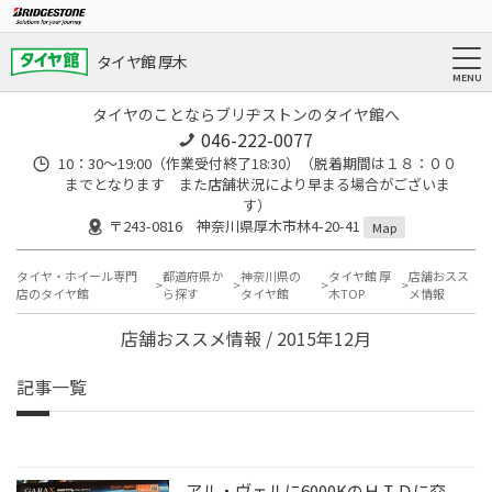
タイヤ館 厚木
タイヤのことならブリヂストンのタイヤ館へ
046-222-0077
10：30～19:00（作業受付終了18:30）（脱着期間は１８：００
までとなります また店舗状況により早まる場合がございま
す）
〒243-0816 神奈川県厚木市林4-20-41
Map
タイヤ・ホイール専門
都道府県か
神奈川県の
タイヤ館 厚
店舗おスス
店のタイヤ館
ら探す
タイヤ館
木TOP
メ情報
店舗おススメ情報 / 2015年12月
記事一覧
アル・ヴェルに6000KのＨＩＤに交