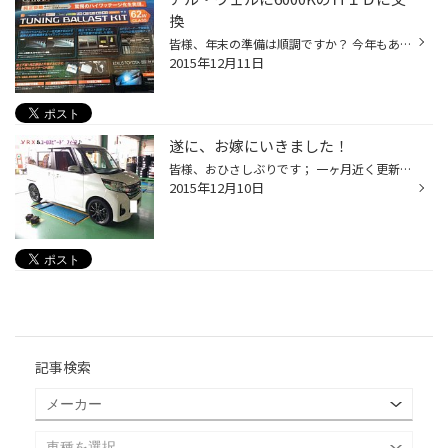
換
皆様、年末の準備は順調ですか？ 今年もあとわずかですね… 今日はアルファード・ヴェルファイアの純正ＨＩＤを ギャラクスの6000kＨＩＤキットを 取り付けました！！ 取り付け後の画像がなくて申し訳ございません…。 タイヤ館ではタイヤ以外にも電装品も得意ですので 是非一度ご相談しに来てくださ...
2015年12月11日
遂に、お嫁にいきました！
皆様、おひさしぶりです； 一ヶ月近く更新せず、申し訳ありませんでした（－－；） 今日は良いご報告が・・・！ 長いこと、厚木店におりました 『ﾕｰﾛｽﾋﾟｰﾄﾞ ﾌｨｰﾈ』が この度お嫁に行きました～～～（＾△＾＊） 何度か来店頂いたお客様が 「この子にするよ！」と決めてくださいました♪ 山山、若干涙...
2015年12月10日
記事検索