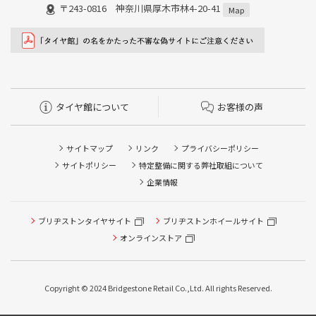
〒243-0816 神奈川県厚木市林4-20-41
Map
タイヤ館について
お客様の声
サイトマップ
リンク
プライバシーポリシー
サイトポリシー
特定整備に関する弊社取組について
企業情報
ブリヂストンタイヤサイト
ブリヂストンホイールサイト
タイヤ点検・安全点検/タイヤ履き替え/オイル交換/その他
ピット作業の予約
オンラインストア
クローク契約会員専用タイヤ履き替え※タイヤ履き替えを
希望のクローク契約会員の方はこちらを選択ください
Copyright © 2024 Bridgestone Retail Co.,Ltd. All rights Reserved.
本日のタイヤ履き替え順番待ち予約 ※クローク契約会員の
方はご利用いただけません