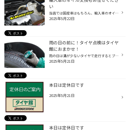
い
当店では国産車はもちろん、輸入車のオイル交換作業も承っております。 輸入車対応のエンジンオイルを ご準備しております ※ 純正オイルもお取り寄せできます ※お取り寄せ対応となる商品もございます ※在庫の確認・商品のお取り寄せの場合は、お手元に車検証をご用意ください。 ※車種によっては対応...
2025年5月22日
雨の日の前に！タイヤ点検はタイヤ
館におまかせ！
雨の日は溝が少ないタイヤで走行するとブレーキの効きが悪く、大変危険です。 安心して走行するために、しっかり「タイヤ点検」をして備えましょう！ タイヤの残り溝をしっかりチェックしよう！ タイヤの溝は雨で濡れた路面の水をしっかり掻き出す能力があります。 溝が少なくなってしまうと、溝が...
2025年5月21日
本日は定休日です
2025年5月21日
本日は定休日です