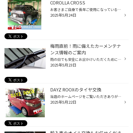
COROLLA CROSS
お客さまご自身で長年ご使用になっているからとの事でご来店いただき、 タイヤの無料点検を行ったところ、 摩耗も進行しており、残溝も2.43mmになっていました。 ※使用限度は1.6mmです。 そこで現状をご説明し、お客さまとご相談した結果、 タイヤ交換させていただだくことになりました。 お客様は...
2025年5月24日
梅雨直前！雨に備えたカーメンテナ
ンス情報のご案内
雨の日でも安全にお出かけいただくために、事前の点検やメンテナンスをオススメしたい 3つのカーメンテナンスポイントをお伝えいたします。 【梅雨前メンテナンスポイント3選！】 ■ワイパー ワイパーが劣化すると、雨の日の視界が悪くなります。 梅雨に入ると雨の日が長くつづくこともしばしば。 年...
2025年5月23日
DAYZ ROOXのタイヤ交換
当店のホームページをご覧いただきありがとうございます。 本日はニッサン DAYZ ROOXのタイヤ交換をご紹介します。 お客さまご自身でタイヤの溝の状態を確認し、 かなりすり減っていると感じられ、当店にご来店。 タイヤの無料点検を行ったところ、 かなり摩耗が進み、硬化によるひび割れも各部に...
2025年5月22日
輸入車のオイル交換もお任せくださ