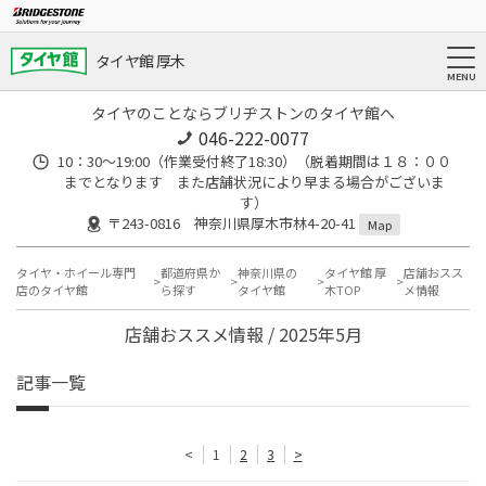
タイヤ館 厚木
タイヤのことならブリヂストンのタイヤ館へ
046-222-0077
10：30～19:00（作業受付終了18:30）（脱着期間は１８：００
までとなります また店舗状況により早まる場合がございま
す）
〒243-0816 神奈川県厚木市林4-20-41
Map
タイヤ・ホイール専門
都道府県か
神奈川県の
タイヤ館 厚
店舗おスス
店のタイヤ館
ら探す
タイヤ館
木TOP
メ情報
店舗おススメ情報 / 2025年5月
記事一覧
<
1
2
3
>