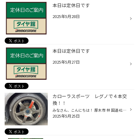
本日は定休日です
2025年5月28日
本日は定休日です
2025年5月27日
カローラスポーツ レグノで４本交
換！！
みなさん、こんにちは！ 厚木市 林 国道412号線沿い ゴルフ用品の ゴルフドゥ さん向かいの タイヤ館厚木店 カスタマイズ大好き ざわちん です(*´◒`*) 本日は カローラスポーツ の タイヤ交換 をご紹介いたします(#^.^#) こちらのお客様は 静かなタイヤに変えたい とご来店されました 前回は、ポテ...
2025年5月25日