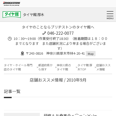
タイヤ館 厚木
タイヤのことならブリヂストンのタイヤ館へ
046-222-0077
10：30～19:00（作業受付終了18:30）（脱着期間は１８：００
までとなります また店舗状況により早まる場合がございま
す）
〒243-0816 神奈川県厚木市林4-20-41
Map
タイヤ・ホイール専門
都道府県か
神奈川県の
タイヤ館 厚
店舗おスス
店のタイヤ館
ら探す
タイヤ館
木TOP
メ情報
店舗おススメ情報 / 2010年9月
記事一覧
研修＆お食事会ｃ⌒っ´･∀･)φ.....