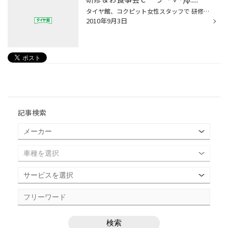
タイヤ館、コクピット女性スタッフで 研修＆お食事にいってきました！ お勉強はキライなので研修が終わるまで 少しやさぐれ気味でしたがw ￣Д￣ 美味しいご飯を食べたらもう‥♪ 他の店舗スタッフさん達と 集まるのは緊張しましたが それ以上に皆のハイテンションぶりに ただただア然‥ﾋｲｨｨｨ!!!!(ﾟﾛﾟﾉ...
2010年9月3日
記事検索