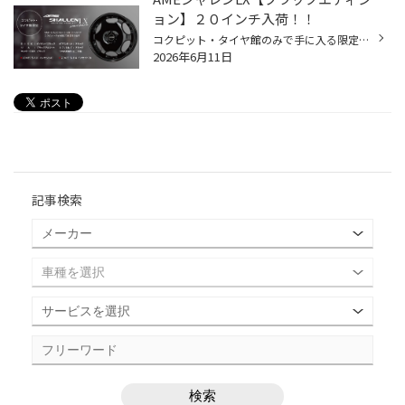
ョン】２０インチ入荷！！
コクピット・タイヤ館のみで手に入る限定カラー！ 「AME SHALLEN LX Black Edition」 在庫で入荷しました！！ 今回入荷したのは PCDが114.3の汎用サイズ！！ 深みあるブラックを基調とした特別仕上げ！ 通常特注メニュー設定に無い 「フルブラック仕様」を 1,000本250台限定！ 2サイズのみの限定販...
2026年6月11日
記事検索