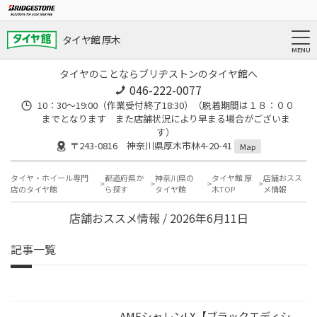
タイヤ館 厚木
タイヤのことならブリヂストンのタイヤ館へ
046-222-0077
10：30～19:00（作業受付終了18:30）（脱着期間は１８：００
までとなります また店舗状況により早まる場合がございま
す）
〒243-0816 神奈川県厚木市林4-20-41
Map
タイヤ・ホイール専門
都道府県か
神奈川県の
タイヤ館 厚
店舗おスス
店のタイヤ館
ら探す
タイヤ館
木TOP
メ情報
店舗おススメ情報 / 2026年6月11日
記事一覧
AMEシャレンLX【ブラックエディシ